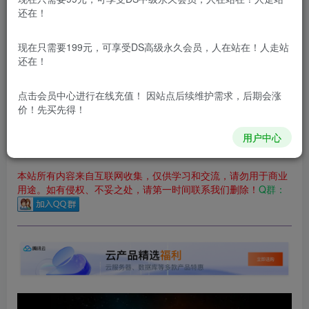
立即购买
还在！
您当前未登录！建议登陆后购买，可保存购买订单
现在只需要199元，可享受DS高级永久会员，人在站在！人走站
更新及时
极速下载
安全绿色
网盘下载
还在！
本站付费资源为网络虚拟产品，由于网络资源具有极快的可复制性，一
点击会员中心
进行在线充值！ 因站点后续维护需求，后期会涨
价！先买先得！
本站内容分为：
登录回复下载，
积分下载，
RMB下载，
积分下
载及登录回复下载，都为
免费资源，
积分只需签到就可以获
得！
用户中心
本站所有内容来自互联网收集，仅供学习和交流，请勿用于商业
用途。如有侵权、不妥之处，请第一时间联系我们删除！
Q群：