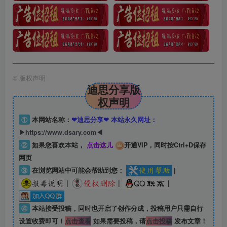
©
版权声明
迪思分享版
权声明
①
本网站名称：
❤迪思分享❤ 本站永久网址：
▶https://www.dsary.com◀
②
如果您喜欢本站，
点击这儿
开通VIP，同时按Ctrl+D保存
网页
③
在浏览网站中可能会帮助到您：
|
|
|
|
④
本站接受投稿，同时也开启了创作分成，投稿用户只需自行
设置收费即可！
点击查看
如果需要投稿，请
点击投稿
发布文章！