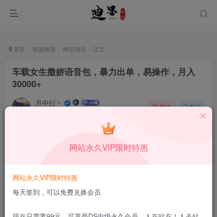
首页
精选推荐
网创项目
正文
车载女生撒娇语音包，暴力出单，易操作，月入
30000+
月中行丶
关注
私信
9月13日更新
0
52
6
付费资源
已售 96
网站永久VIP限时特惠
车载女生撒娇语音包，暴力出单，易操作，月入30000+
此内容为付费资源，请付费后查看
1.99
网站永久VIP限时特惠
限时特惠
199
￥
￥
每天签到，可以免费兑换会员
免费
免费
DS中级会员
DS高级会员
现在只需要99元，可享受DS中级永久会员，人在站在！人走站