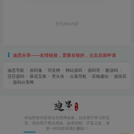
暂无评论内容
迪思分享——友情链接，需要友链的，点击后面申请
迪思导航
首码逸
羽灵网
网站源码
源码哥
酷源码
莎莎源码
葵花宝典
秃头张
云枭导航
宾格建站
值得买
源码分享网
本站所有内容来自互联网收集，仅供用于学习和交
流，请勿用于商业用途。如有侵权、不妥之处，请
第一时间联系我们删除！