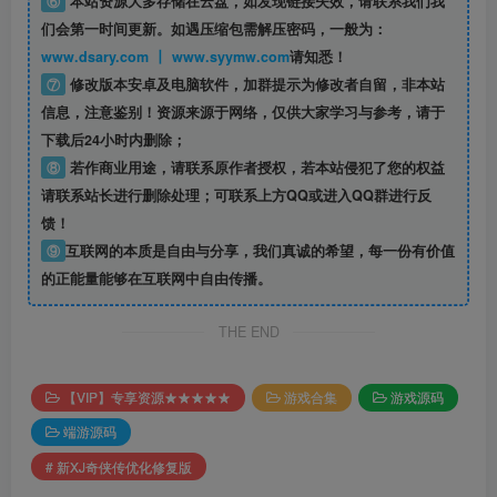
⑥
本站资源大多存储在云盘，如发现链接失效，请联系我们我
们会第一时间更新。如遇压缩包需解压密码，一般为：
www.dsary.com 丨 www.syymw.com
请知悉！
⑦
修改版本安卓及电脑软件，加群提示为修改者自留，
非本站
信息
，注意鉴别！资源来源于网络，仅供大家学习与参考，请于
下载后24小时内删除；
⑧
若作商业用途，请联系原作者授权，若本站侵犯了您的权益
请联系站长进行删除处理；可联系上方QQ或进入QQ群进行反
馈！
⑨
互联网的本质是自由与分享，我们真诚的希望，每一份有价值
的正能量能够在互联网中自由传播。
THE END
【VIP】专享资源★★★★★
游戏合集
游戏源码
端游源码
# 新XJ奇侠传优化修复版