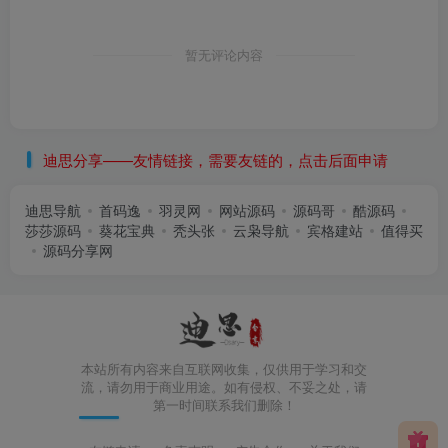
暂无评论内容
迪思分享——友情链接，需要友链的，点击后面申请
迪思导航
首码逸
羽灵网
网站源码
源码哥
酷源码
莎莎源码
葵花宝典
秃头张
云枭导航
宾格建站
值得买
源码分享网
本站所有内容来自互联网收集，仅供用于学习和交
流，请勿用于商业用途。如有侵权、不妥之处，请
第一时间联系我们删除！