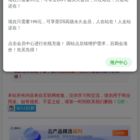
还在！
2.99
免费
DS中级会员
￥
DS高级会员
立即购买
现在只需要199元，可享受DS高级永久会员，人在站在！人走站
还在！
您当前未登录！建议登陆后购买，可保存购买订单
更新及时
极速下载
安全绿色
网盘下载
点击会员中心
进行在线充值！ 因站点后续维护需求，后期会涨
价！先买先得！
本站付费资源为网络虚拟产品，由于网络资源具有极快的可复制性，一
用户中心
本站内容分为：
登录回复下载，
积分下载，
RMB下载，
积分下
载及登录回复下载，都为
免费资源，
积分只需签到就可以获
得！
本站所有内容来自互联网收集，仅供学习和交流，请勿用于商业
用途。如有侵权、不妥之处，请第一时间联系我们删除！
Q群：