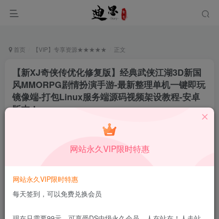
首页
【VIP】专享资源★★★★★
正文
【新XJ奇侠传优化修复版】经典武侠江湖3D新国
风MMORPG剧情扮演手游-最新整理单机一键即玩
镜像端-打包Linux服务端源码视频架设教程-安卓
版本！
月中行丶
关注
私信
9月14日更新
网站永久VIP限时特惠
0
1.6W+
125
付费资源
已售 163
网站永久VIP限时特惠
【新XJ奇侠传优化修复版】经典武侠江湖3D新国风MMORPG剧情扮演手游-最新整理单机一键即玩镜像端-打包Linux服务端源码视频架设教程-安卓版本！
此内容为付费资源，请付费后查看
每天签到，可以免费兑换会员
9.9
限时特惠
99
￥
￥
现在只需要99元，可享受DS中级永久会员，人在站在！人走站