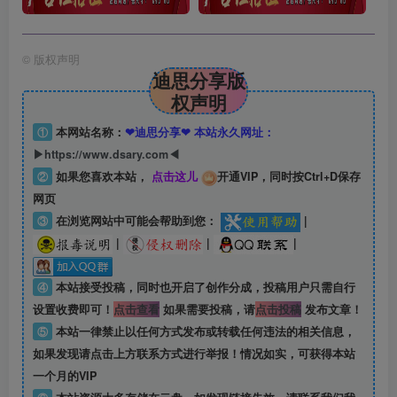
©
版权声明
迪思分享版
权声明
①
本网站名称：
❤迪思分享❤ 本站永久网址：
▶https://www.dsary.com◀
②
如果您喜欢本站，
点击这儿
开通VIP，同时按Ctrl+D保存
网页
③
在浏览网站中可能会帮助到您：
|
|
|
|
④
本站接受投稿，同时也开启了创作分成，投稿用户只需自行
设置收费即可！
点击查看
如果需要投稿，请
点击投稿
发布文章！
⑤
本站一律禁止以任何方式发布或转载任何违法的相关信息，
如果发现请点击上方联系方式进行举报！情况如实，可获得本站
一个月的VIP