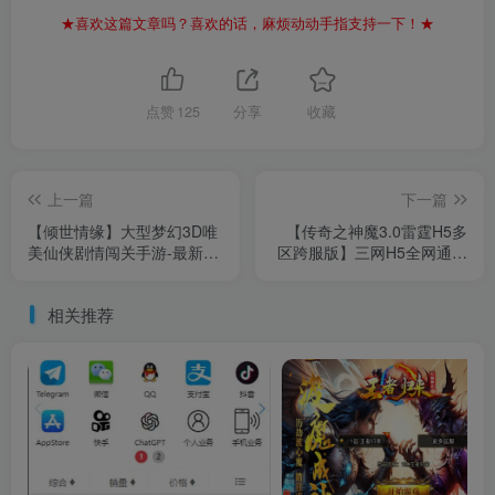
★喜欢这篇文章吗？喜欢的话，麻烦动动手指支持一下！★
点赞
125
分享
收藏
上一篇
下一篇
【倾世情缘】大型梦幻3D唯
【传奇之神魔3.0雷霆H5多
美仙侠剧情闯关手游-最新整
区跨服版】三网H5全网通传
理一键镜像单机-Linux手工
奇手游-最新整理单机一键即
服务端源码-视频教程-开放
玩镜像端-打包Linux服务端
相关推荐
多区-完善CDK授权后台工
源码-视频架设教程-多功能
具-安卓苹果IOS双端版本！
GM网页后台-GM分级授权
后-开放多区-开放跨服-运营
管理后台！