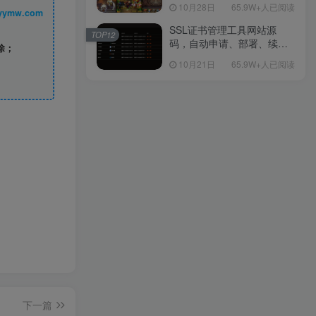
包Linux服务端源码视频架设
10月28日
65.9W+人已阅读
丨 www.syymw.com
教程-多功能GM后台工具-网
页注册-安卓版本！
SSL证书管理工具网站源
TOP12
码，自动申请、部署、续期
除；
网站证书
10月21日
65.9W+人已阅读
下一篇