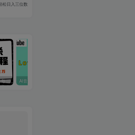
轻松日入三位数
24年全新英雄杀无人直播，每天半小时，月入过万，不封号，开播完整教程附脚本
AI音乐Lofi频道秘籍：无需露脸，月入1w美金！