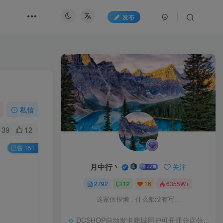
发布
私信
39
12
已售 151
月中行丶
关注
2792
12
16
6355W+
这家伙很懒，什么都没有写...
DCSHOP自动发卡商城用户可开通分店分销，支持实物发货，自带博客功能