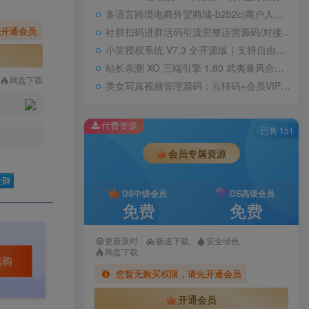
多语言跨境电商外贸商城-b2b2c|商户入驻|随机物流|信用分|平台代发
先开通会员
社群扫码进群活码引流完整运营源码/对接免签约支付接口/推广正常绑定下级
小笑授权系统 V7.3 全开源版｜支持自由二次开发
站长亲测 XO 三端引擎 1.80 武夷暴风合击复古传奇手游服务端 魔神领域盘古圣地降魔天堂
网盘下载
美女写真视频管理源码：云转码+会员VIP系统，一键采集+代理系统全支持
付费资源
已售 151
会员专属资源
DS中级会员
DS高级会员
免费
免费
更新及时
极速下载
安全绿色
网盘下载
您暂无购买权限，请先开通会员
开通会员