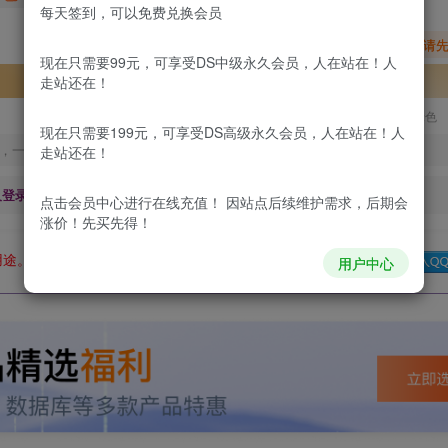
每天签到，可以免费兑换会员
您暂无购买权限，请
现在只需要99元，可享受DS中级永久会员，人在站在！人
开通会员
走站还在！
更新及时
极速下载
安全绿色
现在只需要199元，可享受DS高级永久会员，人在站在！人
，一经出售不予退款，购买如有疑问请及时联系站长QQ：
走站还在！
及登录回复下载，都为
免费资源，
积分只需签到就可以获得！
点击会员中心
进行在线充值！ 因站点后续维护需求，后期会
涨价！先买先得！
用途。如有侵权、不妥之处，请第一时间联系我们删除！
Q群：
用户中心