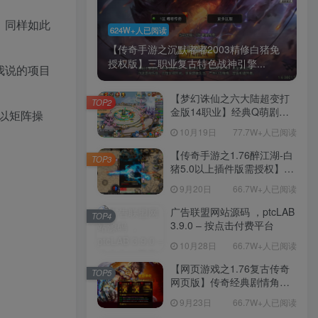
，同样如此
624W+人已阅读
【传奇手游之沉默嘟嘟2003精修白猪免
授权版】三职业复古特色战神引擎...
我说的项目
【梦幻诛仙之六大陆超变打
TOP2
金版14职业】经典Q萌剧情
以矩阵操
回合手游-一键镜像-打包
10月19日
77.7W+人已阅读
Linux服务端源码视频架设教
程-新版多功能GM网页后台
【传奇手游之1.76醉江湖-白
TOP3
工具-安卓苹果IOS双端版
猪5.0以上插件版需授权】三
本！
职业复古特色战神引擎传奇
9月20日
66.7W+人已阅读
手游-Win服务端源码视频架
设教程-新版GM多功能网页
广告联盟网站源码 ，ptcLAB
TOP4
授权物品后台-九层妖塔-法宠
3.9.0 – 按点击付费平台
系统-历练殿堂-尸家重地-GM
10月28日
66.7W+人已阅读
直冲网页后台-安卓苹果IOS
双端版本！
【网页游戏之1.76复古传奇
TOP5
网页版】传奇经典剧情角色
扮演网页游戏-一键单机-打包
9月23日
66.7W+人已阅读
Win服务端源码视频架设教