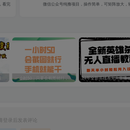
，看完
微信公众号纯撸项目，操作简单，可矩阵放大，
【闲鱼3.0｜轻资产变现】0囤货0基础0经验即可做
一小时50，只要会截图就行，手机就能干
请登录后发表评论