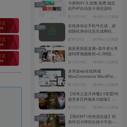
程！
卡密狗V1.5,优雅,免费,稳定
TOP6
的PHP自动发卡系统源码
10月14日
66.6W+人已阅读
在线身份证手机号生成，虚
TOP7
拟随机身份信息生成网站源
码
9月20日
66.6W+人已阅读
最新更新版直播+菜作者分享
TOP8
源码带视频教程+6.3W团购
新后台带游戏设置版本源码
10月14日
66.6W+人已阅读
【源码+教程】
多用途wp在线商城
TOP9
WooCommerce WordPress
主题
10月15日
65.9W+人已阅读
【传奇之蓝月神魔2.0雷霆H5
TOP10
超变多区跨服多功能版】三
网H5全网通传奇手游-最新整
10月16日
65.9W+人已阅读
理单机一键即玩镜像端-打包
Linux服务端源码-视频架设
【我叫MT1特色优化版】经
TOP11
教程
典怀旧卡牌回合抽卡手游–打