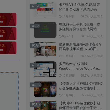
程！
卡密狗V1.5,优雅,免费,稳定
TOP6
的PHP自动发卡系统源码
10月14日
66.6W+人已阅读
在线身份证手机号生成，虚
TOP7
拟随机身份信息生成网站源
码
9月20日
66.6W+人已阅读
最新更新版直播+菜作者分享
TOP8
源码带视频教程+6.3W团购
新后台带游戏设置版本源码
10月14日
66.6W+人已阅读
【源码+教程】
多用途wp在线商城
TOP9
WooCommerce WordPress
主题
10月15日
65.9W+人已阅读
【传奇之蓝月神魔2.0雷霆H5
TOP10
超变多区跨服多功能版】三
网H5全网通传奇手游-最新整
10月16日
65.9W+人已阅读
理单机一键即玩镜像端-打包
Linux服务端源码-视频架设
【我叫MT1特色优化版】经
TOP11
教程
典怀旧卡牌回合抽卡手游–打