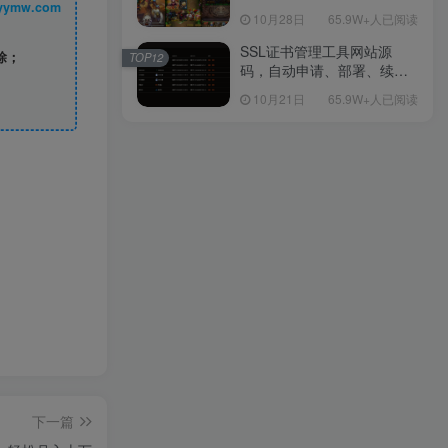
丨 www.syymw.com
包Linux服务端源码视频架设
10月28日
65.9W+人已阅读
教程-多功能GM后台工具-网
页注册-安卓版本！
SSL证书管理工具网站源
除；
TOP12
码，自动申请、部署、续期
网站证书
10月21日
65.9W+人已阅读
下一篇