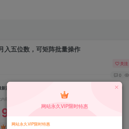
月入五位数，可矩阵批量操作
关注
0
最新蓝海项目支付宝分成计划，小白也能月入五位数，可矩阵批量操作
此内容为付费资源，请付费后查看
网站永久VIP限时特惠
9.9
限时特惠
199
￥
￥
网站永久VIP限时特惠
免费
免费
DS中级会员
DS高级会员