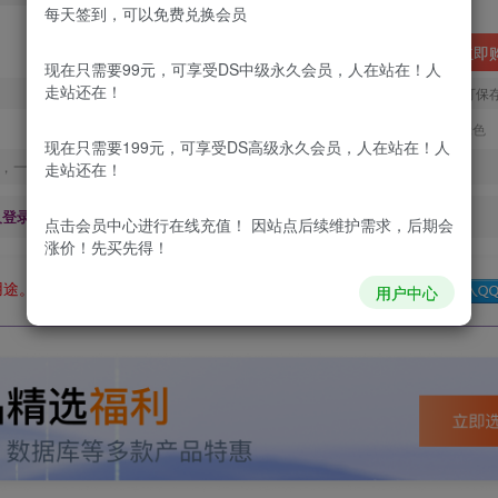
每天签到，可以免费兑换会员
立即
现在只需要99元，可享受DS中级永久会员，人在站在！人
走站还在！
您当前未登录！建议登陆后购买，可保
更新及时
极速下载
安全绿色
现在只需要199元，可享受DS高级永久会员，人在站在！人
，一经出售不予退款，购买如有疑问请及时联系站长QQ：
走站还在！
及登录回复下载，都为
免费资源，
积分只需签到就可以获得！
点击会员中心
进行在线充值！ 因站点后续维护需求，后期会
涨价！先买先得！
用途。如有侵权、不妥之处，请第一时间联系我们删除！
Q群：
用户中心