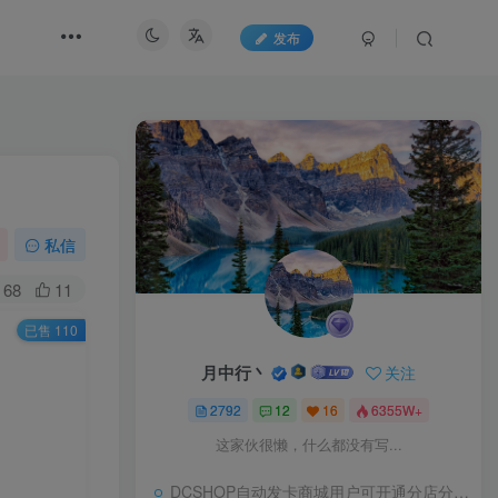
发布
私信
68
11
已售 110
月中行丶
关注
2792
12
16
6355W+
这家伙很懒，什么都没有写...
DCSHOP自动发卡商城用户可开通分店分销，支持实物发货，自带博客功能