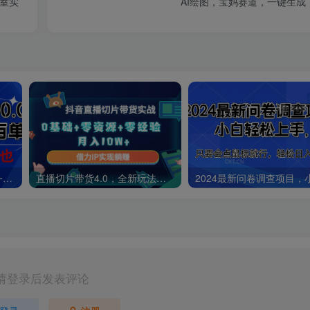
作室实
AI绘图，宝妈赛道，一键生成
直开影视会员只需0.01元，一天卖出上百单，日入1000+小白也可以轻松上手。
直播切片带货4.0，全新玩法，靠搬运也能轻松月入2w+
请登录后发表评论