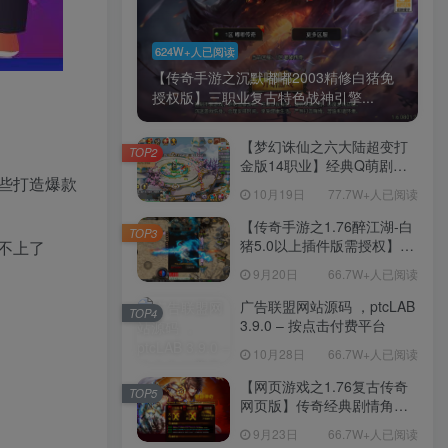
624W+人已阅读
【传奇手游之沉默嘟嘟2003精修白猪免
授权版】三职业复古特色战神引擎...
【梦幻诛仙之六大陆超变打
TOP2
金版14职业】经典Q萌剧情
些打造爆款
回合手游-一键镜像-打包
10月19日
77.7W+人已阅读
Linux服务端源码视频架设教
程-新版多功能GM网页后台
【传奇手游之1.76醉江湖-白
TOP3
工具-安卓苹果IOS双端版
猪5.0以上插件版需授权】三
不上了
本！
职业复古特色战神引擎传奇
9月20日
66.7W+人已阅读
手游-Win服务端源码视频架
设教程-新版GM多功能网页
广告联盟网站源码 ，ptcLAB
TOP4
授权物品后台-九层妖塔-法宠
3.9.0 – 按点击付费平台
系统-历练殿堂-尸家重地-GM
10月28日
66.7W+人已阅读
直冲网页后台-安卓苹果IOS
双端版本！
【网页游戏之1.76复古传奇
TOP5
网页版】传奇经典剧情角色
扮演网页游戏-一键单机-打包
9月23日
66.7W+人已阅读
Win服务端源码视频架设教