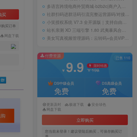
多语言跨境电商外贸商城-b2b2c|商户入驻|随机物流|信用分|平台代发
社群扫码进群活码引流完整运营源码/对接免签约支付接口/推广正常绑定下级
购买
小笑授权系统 V7.3 全开源版｜支持自由二次开发
存购买订单
站长亲测 XO 三端引擎 1.80 武夷暴风合击复古传奇手游服务端 魔神领域盘古圣地降魔天堂
网盘下载
美女写真视频管理源码：云转码+会员VIP系统，一键采集+代理系统全支持
付费资源
已售 110
9.9
限时特惠
199
￥
￥
DS中级会员
DS高级会员
免费
免费
更新及时
极速下载
安全绿色
网盘下载
立即购买
您当前未登录！建议登陆后购买，可保存购买订
单