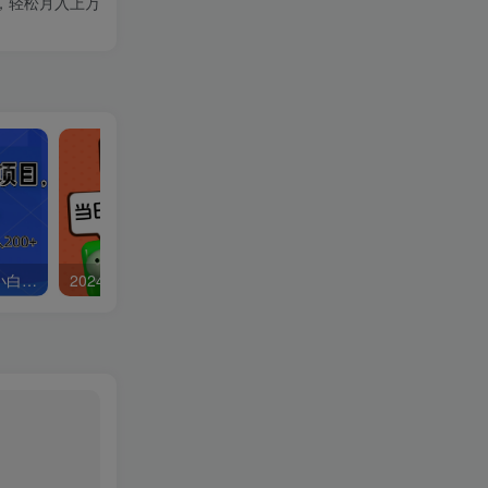
，轻松月入上万
2024最新问卷调查项目，小白轻松上手，只要会点鼠标就行，轻松日入200+
2024最新微信阅读6.50新玩法，5-10分钟 日利润200+，0成本当日提现，可矩阵多号操作