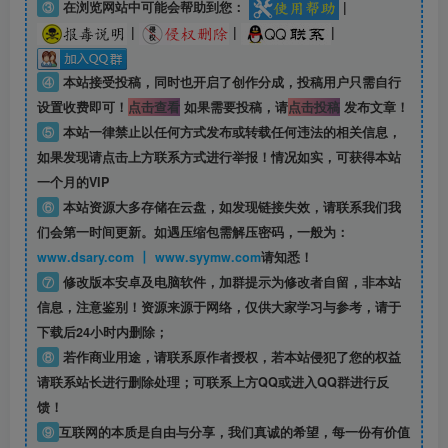
③
在浏览网站中可能会帮助到您：
|
|
|
|
④
本站接受投稿，同时也开启了创作分成，投稿用户只需自行
设置收费即可！
点击查看
如果需要投稿，请
点击投稿
发布文章！
⑤
本站一律禁止以任何方式发布或转载任何违法的相关信息，
如果发现请点击上方联系方式进行举报！情况如实，可获得本站
一个月的VIP
⑥
本站资源大多存储在云盘，如发现链接失效，请联系我们我
们会第一时间更新。如遇压缩包需解压密码，一般为：
www.dsary.com 丨 www.syymw.com
请知悉！
⑦
修改版本安卓及电脑软件，加群提示为修改者自留，
非本站
信息
，注意鉴别！资源来源于网络，仅供大家学习与参考，请于
下载后24小时内删除；
⑧
若作商业用途，请联系原作者授权，若本站侵犯了您的权益
请联系站长进行删除处理；可联系上方QQ或进入QQ群进行反
馈！
⑨
互联网的本质是自由与分享，我们真诚的希望，每一份有价值