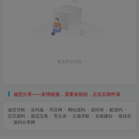
暂无评论内容
迪思分享——友情链接，需要友链的，点击后面申请
迪思导航
首码逸
羽灵网
网站源码
源码哥
酷源码
莎莎源码
葵花宝典
秃头张
云枭导航
宾格建站
值得买
源码分享网