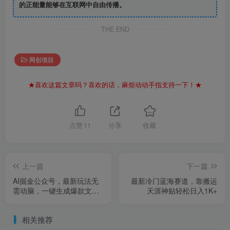
的正能量能够在互联网中自由传播。
THE END
网创项目
★喜欢这篇文章吗？喜欢的话，麻烦动动手指支持一下！★
点赞
11
分享
收藏
上一篇
下一篇
AI掘金公众号，最新玩法无
最新冷门蓝海赛道，靠搬运
需动脑，一键生成爆款文
天涯神贴轻松日入1K+
章，轻松实现每日收益
2000+
相关推荐