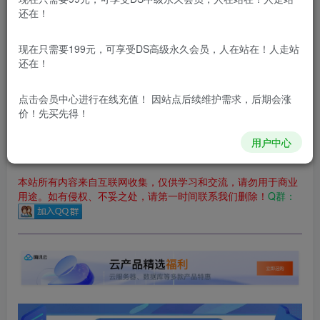
立即购买
还在！
您当前未登录！建议登陆后购买，可保存购买订单
现在只需要199元，可享受DS高级永久会员，人在站在！人走站
更新及时
极速下载
安全绿色
网盘下载
还在！
本站付费资源为网络虚拟产品，由于网络资源具有极快的可复制性，一
点击会员中心
进行在线充值！ 因站点后续维护需求，后期会涨
价！先买先得！
本站内容分为：
登录回复下载，
积分下载，
RMB下载，
积分下
载及登录回复下载，都为
免费资源，
积分只需签到就可以获
得！
用户中心
本站所有内容来自互联网收集，仅供学习和交流，请勿用于商业
用途。如有侵权、不妥之处，请第一时间联系我们删除！
Q群：