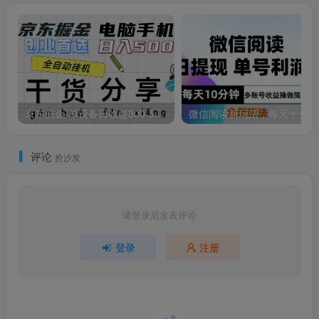
京东掘金-单设备日收益300-500-日提-无门槛
微信
评论
抢沙发
请登录后发表评论
登录
注册