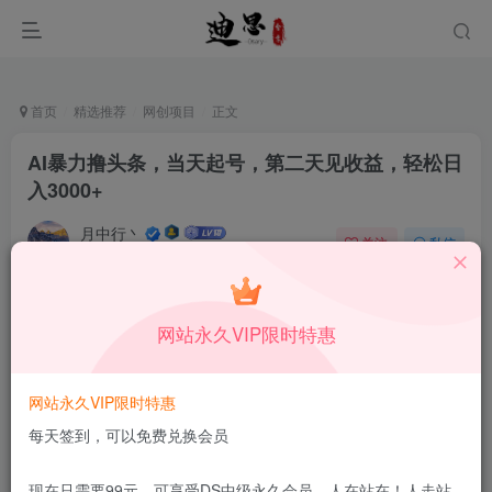
首页
精选推荐
网创项目
正文
AI暴力撸头条，当天起号，第二天见收益，轻松日
入3000+
月中行丶
关注
私信
9月9日更新
0
57
11
付费资源
已售 112
网站永久VIP限时特惠
AI暴力撸头条，当天起号，第二天见收益，轻松日入3000+
此内容为付费资源，请付费后查看
9.9
网站永久VIP限时特惠
限时特惠
199
￥
￥
每天签到，可以免费兑换会员
免费
免费
DS中级会员
DS高级会员
现在只需要99元，可享受DS中级永久会员，人在站在！人走站