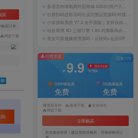
多语言跨境电商外贸商城-b2b2c|商户入驻|随机物流|信用分|平台代发
社群扫码进群活码引流完整运营源码/对接免签约支付接口/推广正常绑定下级
购买
小笑授权系统 V7.3 全开源版｜支持自由二次开发
存购买订单
站长亲测 XO 三端引擎 1.80 武夷暴风合击复古传奇手游服务端 魔神领域盘古圣地降魔天堂
网盘下载
美女写真视频管理源码：云转码+会员VIP系统，一键采集+代理系统全支持
付费资源
已售 172
9.9
限时特惠
99
￥
￥
DS中级会员
DS高级会员
免费
免费
更新及时
极速下载
安全绿色
网盘下载
立即购买
您当前未登录！建议登陆后购买，可保存购买订
单