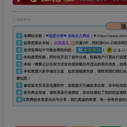
©
版权声明
迪
①
本网站名称：
❤迪思分享❤ 本站永久网址：
▶https://www.dsa
②
如果您喜欢本站，
点击这儿
开通VIP，同时按Ctrl+D保存网
③
在浏览网站中可能会帮助到您：
|
④
本站接受投稿，同时也开启了创作分成，投稿用户只需自行设置
⑤
本站一律禁止以任何方式发布或转载任何违法的相关信息，如果
⑥
本站资源大多存储在云盘，如发现链接失效，请联系我们我们会
请知悉！
⑦
修改版本安卓及电脑软件，加群提示为修改者自留，
非本站信息
⑧
若作商业用途，请联系原作者授权，若本站侵犯了您的权益请联
⑨
互联网的本质是自由与分享，我们真诚的希望，每一份有价值的