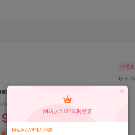
】
关注
0
付费进群PLUS版源码【不是泛滥的版本】
此内容为付费资源，请付费后查看
网站永久VIP限时特惠
9.9
限时特惠
99
￥
￥
网站永久VIP限时特惠
免费
免费
DS中级会员
DS高级会员