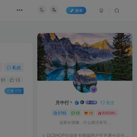
发布
私信
91
13
已售 172
月中行丶
关注
2792
12
16
6355W+
这家伙很懒，什么都没有写...
DCSHOP自动发卡商城用户可开通分店分销，支持实物发货，自带博客功能