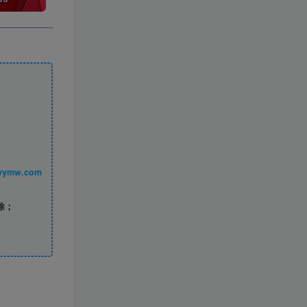
丨 www.syymw.com
除；