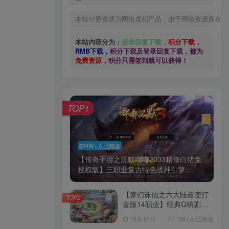
本站付费资源为网络虚拟产品，由于网络资源具有极
本站内容分为：
登录回复下载，
积分下载，
RMB下载，
积分下载及登录回复下载，都为
免费资源，
积分只需签到就可以获得！
TOP1
624W+人已阅读
【传奇手游之沉默嘟嘟2003精修白猪免
授权版】三职业复古特色战神引擎...
【梦幻诛仙之六大陆超变打
TOP2
金版14职业】经典Q萌剧情
回合手游-一键镜像-打包
10月19日
77.7W+人已阅读
Linux服务端源码视频架设教