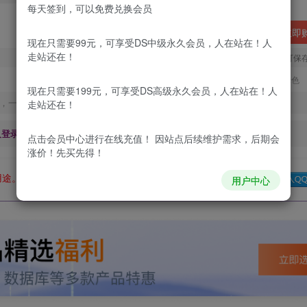
每天签到，可以免费兑换会员
立即
现在只需要99元，可享受DS中级永久会员，人在站在！人
走站还在！
您当前未登录！建议登陆后购买，可保
更新及时
极速下载
安全绿色
现在只需要199元，可享受DS高级永久会员，人在站在！人
，一经出售不予退款，购买如有疑问请及时联系站长QQ：
走站还在！
及登录回复下载，都为
免费资源，
积分只需签到就可以获得！
点击会员中心
进行在线充值！ 因站点后续维护需求，后期会
涨价！先买先得！
用途。如有侵权、不妥之处，请第一时间联系我们删除！
Q群：
用户中心