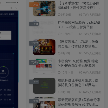
程-新版多功能GM网页后台
【传奇手游之1.76醉江湖-白
TOP3
工具-安卓苹果IOS双端版
猪5.0以上插件版需授权】三
本！
职业复古特色战神引擎传奇
9月20日
66.7W+人已阅读
手游-Win服务端源码视频架
设教程-新版GM多功能网页
广告联盟网站源码 ，ptcLAB
TOP4
授权物品后台-九层妖塔-法宠
3.9.0 – 按点击付费平台
系统-历练殿堂-尸家重地-GM
10月28日
66.7W+人已阅读
直冲网页后台-安卓苹果IOS
双端版本！
【网页游戏之1.76复古传奇
TOP5
网页版】传奇经典剧情角色
扮演网页游戏-一键单机-打包
9月23日
66.7W+人已阅读
Win服务端源码视频架设教
程！
卡密狗V1.5,优雅,免费,稳定
TOP6
的PHP自动发卡系统源码
10月14日
66.6W+人已阅读
在线身份证手机号生成，虚
TOP7
拟随机身份信息生成网站源
码
9月20日
66.6W+人已阅读
最新更新版直播+菜作者分享
TOP8
源码带视频教程+6.3W团购