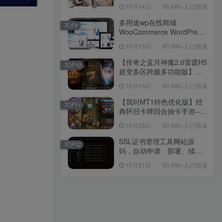
新后台带游戏设置版本源码
10月14日
66.6W+人已阅读
【源码+教程】
多用途wp在线商城
TOP9
WooCommerce WordPress
主题
10月15日
65.9W+人已阅读
【传奇之蓝月神魔2.0雷霆H5
TOP10
超变多区跨服多功能版】三
网H5全网通传奇手游-最新整
10月16日
65.9W+人已阅读
理单机一键即玩镜像端-打包
Linux服务端源码-视频架设
【我叫MT1特色优化版】经
TOP11
教程
典怀旧卡牌回合抽卡手游–打
包Linux服务端源码视频架设
10月28日
65.9W+人已阅读
教程-多功能GM后台工具-网
页注册-安卓版本！
SSL证书管理工具网站源
TOP12
码，自动申请、部署、续期
网站证书
10月21日
65.9W+人已阅读