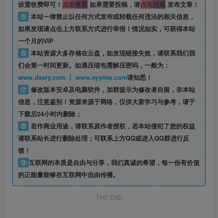
设置收费即可！
点击查看
如果需要投稿，请
点击投稿
发布文章！
⑤
本站一律禁止以任何方式发布或转载任何违法的相关信息，
如果发现请点击上方联系方式进行举报！情况如实，可获得本站
一个月的VIP
⑥
本站资源大多存储在云盘，如发现链接失效，请联系我们我
们会第一时间更新。如遇压缩包需解压密码，一般为：
www.dsary.com 丨 www.syymw.com
请知悉！
⑦
修改版本安卓及电脑软件，加群提示为修改者自留，
非本站
信息
，注意鉴别！资源来源于网络，仅供大家学习与参考，请于
下载后24小时内删除；
⑧
若作商业用途，请联系原作者授权，若本站侵犯了您的权益
请联系站长进行删除处理；可联系上方QQ或进入QQ群进行反
馈！
⑨
互联网的本质是自由与分享，我们真诚的希望，每一份有价值
的正能量能够在互联网中自由传播。
THE END