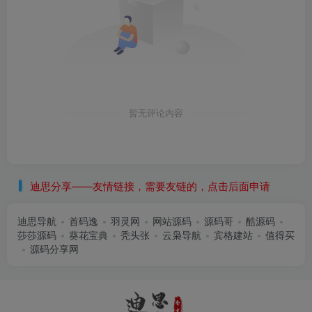
暂无评论内容
迪思分享——友情链接，需要友链的，点击后面申请
迪思导航
首码逸
羽灵网
网站源码
源码哥
酷源码
莎莎源码
葵花宝典
秃头张
云枭导航
宾格建站
值得买
源码分享网