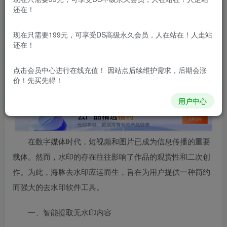
还在！
本站内容分为：
登录回复下载，
积分下载，
RMB下载，
积分下
载及登录回复下载，都为
免费资源，
积分只需签到就可以获
得！
现在只需要199元，可享受DS高级永久会员，人在站在！人走站
还在！
本站所有内容来自互联网收集，仅供学习和交流，请勿用于商业
用途。如有侵权、不妥之处，请第一时间联系我们删除！
Q群：
点击会员中心
进行在线充值！ 因站点后续维护需求，后期会涨
价！先买先得！
用户中心
在数字媒体时代，短视频和图片已成为信息传播的重要
载体。然而，水印的存在往往影响了作品的观赏性和二次创
作。为此，海豚去水印应运而生，旨在为用户提供一种简约
而强大的去水印软件工具。
一、智能提取无水印内容