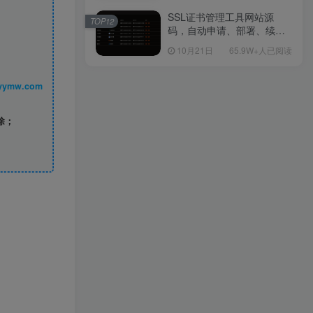
教程-多功能GM后台工具-网
页注册-安卓版本！
SSL证书管理工具网站源
TOP12
码，自动申请、部署、续期
网站证书
10月21日
65.9W+人已阅读
丨 www.syymw.com
除；