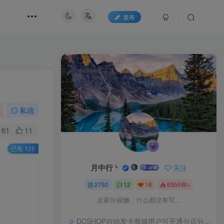
发布
私信
61
11
已售 125
月中行丶
关注
2792
12
16
6355W+
这家伙很懒，什么都没有写...
DCSHOP自动发卡商城用户可开通分店分销，支持实物发货，自带博客功能