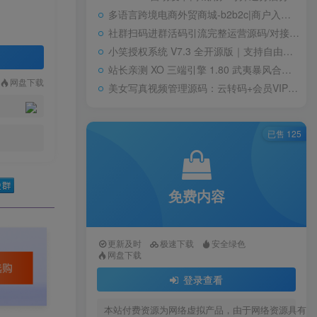
多语言跨境电商外贸商城-b2b2c|商户入驻|随机物流|信用分|平台代发
社群扫码进群活码引流完整运营源码/对接免签约支付接口/推广正常绑定下级
小笑授权系统 V7.3 全开源版｜支持自由二次开发
站长亲测 XO 三端引擎 1.80 武夷暴风合击复古传奇手游服务端 魔神领域盘古圣地降魔天堂
网盘下载
美女写真视频管理源码：云转码+会员VIP系统，一键采集+代理系统全支持
已售 125
免费内容
更新及时
极速下载
安全绿色
网盘下载
登录查看
本站付费资源为网络虚拟产品，由于网络资源具有极