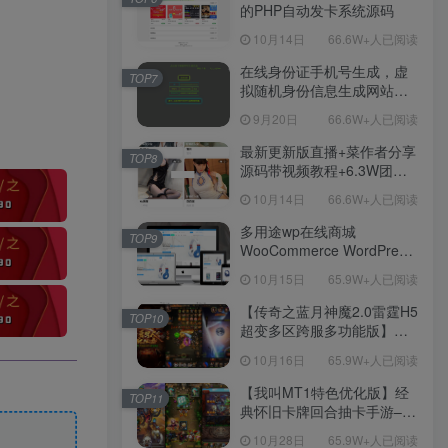
的PHP自动发卡系统源码
10月14日
66.6W+人已阅读
在线身份证手机号生成，虚
TOP7
拟随机身份信息生成网站源
码
9月20日
66.6W+人已阅读
最新更新版直播+菜作者分享
TOP8
源码带视频教程+6.3W团购
新后台带游戏设置版本源码
10月14日
66.6W+人已阅读
【源码+教程】
多用途wp在线商城
TOP9
WooCommerce WordPress
主题
10月15日
65.9W+人已阅读
【传奇之蓝月神魔2.0雷霆H5
TOP10
超变多区跨服多功能版】三
网H5全网通传奇手游-最新整
10月16日
65.9W+人已阅读
理单机一键即玩镜像端-打包
Linux服务端源码-视频架设
【我叫MT1特色优化版】经
TOP11
教程
典怀旧卡牌回合抽卡手游–打
包Linux服务端源码视频架设
10月28日
65.9W+人已阅读