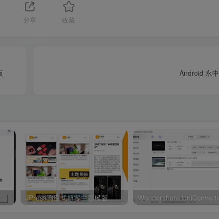
1
分享
收藏
版
Android 永中O
鼠标不动N秒，电脑自动待机睡眠V1.0
JPress响应式博客主题模版 适用于自媒体，新闻，杂志，博客等类型网站源码