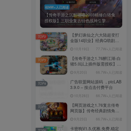
624W+人已阅读
【传奇手游之沉默嘟嘟2003精修白猪免
授权版】三职业复古特色战神引擎...
【梦幻诛仙之六大陆超变打
TOP2
金版14职业】经典Q萌剧情
回合手游-一键镜像-打包
10月19日
77.7W+人已阅读
Linux服务端源码视频架设教
程-新版多功能GM网页后台
【传奇手游之1.76醉江湖-白
TOP3
工具-安卓苹果IOS双端版
猪5.0以上插件版需授权】三
本！
职业复古特色战神引擎传奇
9月20日
66.7W+人已阅读
手游-Win服务端源码视频架
设教程-新版GM多功能网页
广告联盟网站源码 ，ptcLAB
TOP4
授权物品后台-九层妖塔-法宠
3.9.0 – 按点击付费平台
系统-历练殿堂-尸家重地-GM
10月28日
66.7W+人已阅读
直冲网页后台-安卓苹果IOS
双端版本！
【网页游戏之1.76复古传奇
TOP5
网页版】传奇经典剧情角色
扮演网页游戏-一键单机-打包
9月23日
66.7W+人已阅读
Win服务端源码视频架设教
程！
卡密狗V1.5,优雅,免费,稳定
TOP6