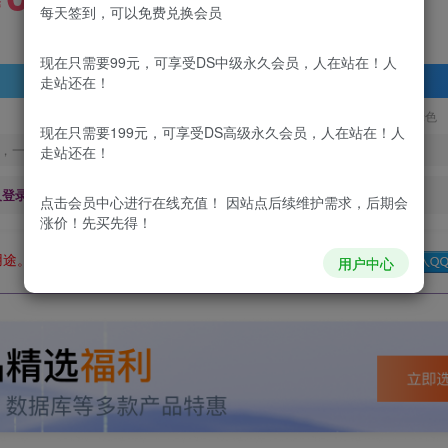
99
￥
￥
每天签到，可以免费兑换会员
现在只需要99元，可享受DS中级永久会员，人在站在！人
登录查看
走站还在！
更新及时
极速下载
安全绿色
现在只需要199元，可享受DS高级永久会员，人在站在！人
，一经出售不予退款，购买如有疑问请及时联系站长QQ：
走站还在！
及登录回复下载，都为
免费资源，
积分只需签到就可以获得！
点击会员中心
进行在线充值！ 因站点后续维护需求，后期会
涨价！先买先得！
用途。如有侵权、不妥之处，请第一时间联系我们删除！
Q群：
用户中心