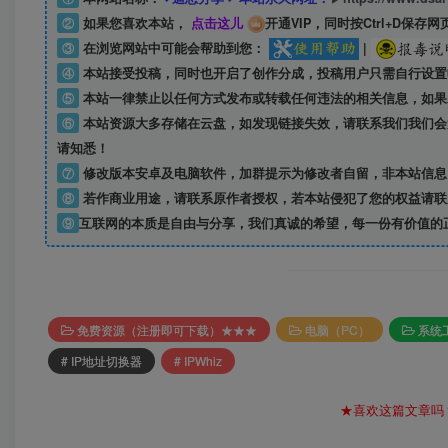
②
如果您喜欢本站，
点击这儿
开通VIP，同时按Ctrl+D保存网
③
在浏览网站中可能会帮助到您：
|
④
本站接受投稿，同时也开启了创作分成，投稿用户只需自行设置
⑤
本站一律禁止以任何方式发布或转载任何违法的相关信息，如果
⑥
本站资源大多存储在云盘，如发现链接失效，请联系我们我们会
请知悉！
⑦
修改版本安卓及电脑软件，加群提示为修改者自留，
非本站信息
⑧
若作商业用途，请联系原作者授权，若本站侵犯了您的权益请联
⑨
互联网的本质是自由与分享，我们真诚的希望，每一份有价值的
免费资源（注册即可下载）★★★
电脑（PC）
系统
# IP地址切换器
# IPWhiz
★喜欢这篇文章吗