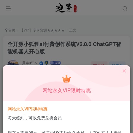
首页
【VIP】专享资源★★★★★
正文
全开源小狐狸ai付费创作系统V2.8.0 ChatGPT智
能机器人开心版
月中行丶
关注
私信
6月3日更新
1
2W+
13
付费资源
已售 201
网站永久VIP限时特惠
全开源小狐狸ai付费创作系统V2.8.0 ChatGPT智能机器人开心版
此内容为付费资源，请付费后查看
9.9
网站永久VIP限时特惠
限时特惠
99
￥
￥
每天签到，可以免费兑换会员
免费
免费
DS中级会员
DS高级会员
现在只需要99元，可享受DS中级永久会员，人在站在！人走站