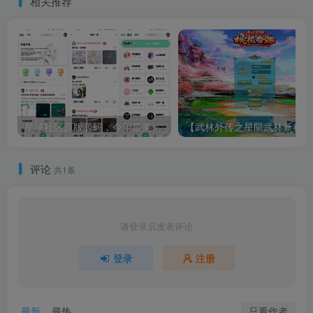
相关推荐
星域社区原版源码，今年最美社区源码。
【武林外传
评论
共1条
请登录后发表评论
登录
注册
只看作者
最新
最热