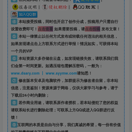
|
|
|
④
本站接受投稿，同时也开启了创作分成，投稿用户只需自行
设置收费即可！
点击查看
如果需要投稿，请
点击投稿
发布文章！
⑤
本站一律禁止以任何方式发布或转载任何违法的相关信息，
如果发现请点击上方联系方式进行举报！情况如实，可获得本站
一个月的VIP
⑥
本站资源大多存储在云盘，如发现链接失效，请联系我们我
们会第一时间更新。如遇压缩包需解压密码，一般为：
www.dsary.com 丨 www.syymw.com
请知悉！
⑦
修改版本安卓及电脑软件，加群提示为修改者自留，
非本站
信息
，注意鉴别！资源来源于网络，仅供大家学习与参考，请于
下载后24小时内删除；
⑧
若作商业用途，请联系原作者授权，若本站侵犯了您的权益
请联系站长进行删除处理；可联系上方QQ或进入QQ群进行反
馈！
⑨
互联网的本质是自由与分享，我们真诚的希望，每一份有价值
的正能量能够在互联网中自由传播。