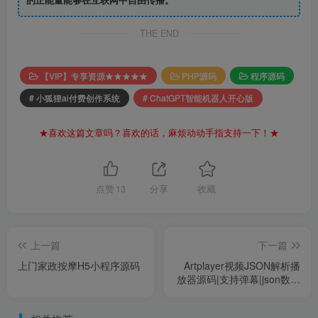
THE END
【VIP】专享资源★★★★★
PHP源码
程序源码
# 小狐狸ai付费创作系统
# ChatGPT智能机器人开心版
★喜欢这篇文章吗？喜欢的话，麻烦动动手指支持一下！★
点赞
13
分享
收藏
上一篇
下一篇
上门家政按摩H5小程序源码
Artplayer视频JSON解析播
放器源码|支持弹幕|json数据
模式