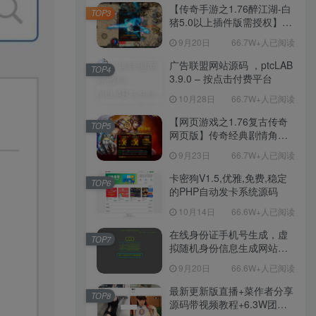
程-新版多功能GM网页后台
【传奇手游之1.76醉江湖-白
TOP3
工具-安卓苹果IOS双端版
猪5.0以上插件版需授权】三
本！
职业复古特色战神引擎传奇
9月20日
66.7W+人已阅读
手游-Win服务端源码视频架
设教程-新版GM多功能网页
广告联盟网站源码 ，ptcLAB
TOP4
授权物品后台-九层妖塔-法宠
3.9.0 – 按点击付费平台
系统-历练殿堂-尸家重地-GM
10月28日
66.7W+人已阅读
直冲网页后台-安卓苹果IOS
双端版本！
【网页游戏之1.76复古传奇
TOP5
网页版】传奇经典剧情角色
扮演网页游戏-一键单机-打包
9月23日
66.7W+人已阅读
Win服务端源码视频架设教
程！
卡密狗V1.5,优雅,免费,稳定
TOP6
的PHP自动发卡系统源码
10月14日
66.6W+人已阅读
在线身份证手机号生成，虚
TOP7
拟随机身份信息生成网站源
码
9月20日
66.6W+人已阅读
最新更新版直播+菜作者分享
TOP8
源码带视频教程+6.3W团购