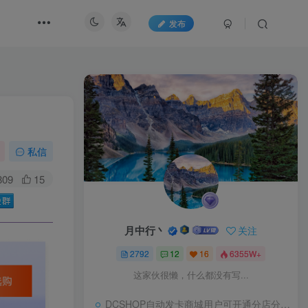
发布
私信
809
15
月中行丶
关注
2792
12
16
6355W+
这家伙很懒，什么都没有写...
DCSHOP自动发卡商城用户可开通分店分销，支持实物发货，自带博客功能