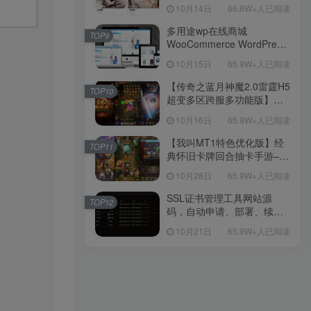
新后台带游戏设置版本源码
10月14日
66.6W+人已阅读
【源码+教程】
多用途wp在线商城
TOP9
WooCommerce WordPress
主题
10月15日
65.9W+人已阅读
【传奇之蓝月神魔2.0雷霆H5
TOP10
超变多区跨服多功能版】三
网H5全网通传奇手游-最新整
10月16日
65.9W+人已阅读
理单机一键即玩镜像端-打包
Linux服务端源码-视频架设
【我叫MT1特色优化版】经
TOP11
教程
典怀旧卡牌回合抽卡手游–打
包Linux服务端源码视频架设
10月28日
65.9W+人已阅读
教程-多功能GM后台工具-网
页注册-安卓版本！
SSL证书管理工具网站源
TOP12
码，自动申请、部署、续期
网站证书
10月21日
65.9W+人已阅读