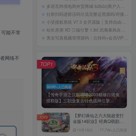
多语言跨境电商外贸商城-b2b2c|商户入驻|随机物流|信用分|平台代发
社群扫码进群活码引流完整运营源码/对接免签约支付接口/推广正常绑定下级
小笑授权系统 V7.3 全开源版｜支持自由二次开发
站长亲测 XO 三端引擎 1.80 武夷暴风合击复古传奇手游服务端 魔神领域盘古圣地降魔天堂
 可能不常
美女写真视频管理源码：云转码+会员VIP系统，一键采集+代理系统全支持
或者网络不
TOP1
624W+人已阅读
【传奇手游之沉默嘟嘟2003精修白猪免
授权版】三职业复古特色战神引擎...
【梦幻诛仙之六大陆超变打
TOP2
金版14职业】经典Q萌剧情
回合手游-一键镜像-打包
10月19日
77.7W+人已阅读
Linux服务端源码视频架设教