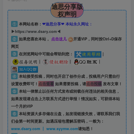
迪思分享版
权声明
①
本网站名称：
❤迪思分享❤ 本站永久网址：
▶https://www.dsary.com◀
②
如果您喜欢本站，
点击这儿
开通VIP，同时按Ctrl+D保存
网页
③
在浏览网站中可能会帮助到您：
|
|
|
|
④
本站接受投稿，同时也开启了创作分成，投稿用户只需自行
设置收费即可！
点击查看
如果需要投稿，请
点击投稿
发布文章！
⑤
本站一律禁止以任何方式发布或转载任何违法的相关信息，
如果发现请点击上方联系方式进行举报！情况如实，可获得本站
一个月的VIP
⑥
本站资源大多存储在云盘，如发现链接失效，请联系我们我
们会第一时间更新。如遇压缩包需解压密码，一般为：
www.dsary.com 丨 www.syymw.com
请知悉！