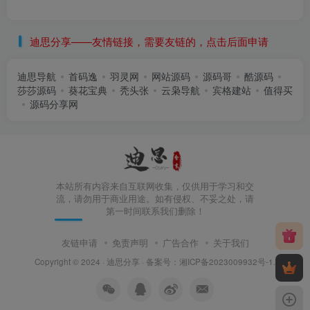
迪思分享——友情链接，需要友链的，点击后面申请
迪思导航
首码逸
羽灵网
网站源码
源码哥
酷源码
莎莎源码
葵花宝典
秃头张
云枭导航
宾格建站
值得买
源码分享网
本站所有内容来自互联网收集，仅供用于学习和交
流，请勿用于商业用途。如有侵权、不妥之处，请
第一时间联系我们删除！
友链申请
免责声明
广告合作
关于我们
Copyright © 2024 ·
迪思分享
· 备案号：
湘ICP备2023009932号-1
.