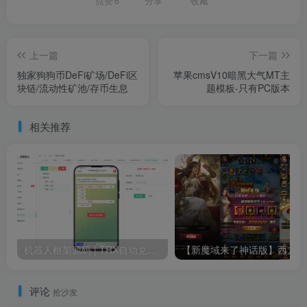
点赞
6
分享
收藏
上一篇
下一篇
独家狗狗币DeFi矿场/DeFi区
苹果cmsV10暗黑大气MT主
块链/流动性矿池/存币生息
题模板-只有PC版本
相关推荐
机器人框架源码 | TRX自动兑换机器人 | 支持高并发与高性能 | 带搭建教程
【新魔域
评论
抢沙发