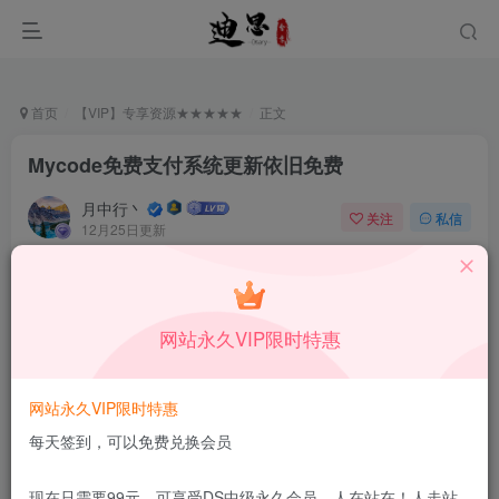
首页
【VIP】专享资源★★★★★
正文
Mycode免费支付系统更新依旧免费
月中行丶
关注
私信
12月25日更新
0
570
6
付费资源
已售 44
Mycode免费支付系统更新依旧免费
网站永久VIP限时特惠
此内容为付费资源，请付费后查看
5.99
限时特惠
99
￥
￥
网站永久VIP限时特惠
免费
免费
DS中级会员
DS高级会员
每天签到，可以免费兑换会员
立即购买
现在只需要99元，可享受DS中级永久会员，人在站在！人走站