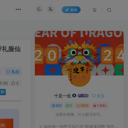
发布
带礼服仙
私信
55
5
十足一生
关注
303
1
2923
1.6W+
这家伙很懒，什么都没有写...
如何做一份甲方自己的“新媒体指数”报告？试试“3-10模型”又一领土回归中国版图，面积4.7平方千米，五处竖界碑宣告主权