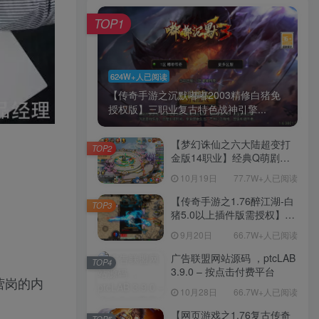
TOP1
624W+人已阅读
【传奇手游之沉默嘟嘟2003精修白猪免
授权版】三职业复古特色战神引擎...
【梦幻诛仙之六大陆超变打
TOP2
金版14职业】经典Q萌剧情
回合手游-一键镜像-打包
10月19日
77.7W+人已阅读
Linux服务端源码视频架设教
程-新版多功能GM网页后台
【传奇手游之1.76醉江湖-白
TOP3
工具-安卓苹果IOS双端版
猪5.0以上插件版需授权】三
本！
职业复古特色战神引擎传奇
9月20日
66.7W+人已阅读
手游-Win服务端源码视频架
设教程-新版GM多功能网页
广告联盟网站源码 ，ptcLAB
TOP4
授权物品后台-九层妖塔-法宠
3.9.0 – 按点击付费平台
营岗的内
系统-历练殿堂-尸家重地-GM
10月28日
66.7W+人已阅读
直冲网页后台-安卓苹果IOS
双端版本！
【网页游戏之1.76复古传奇