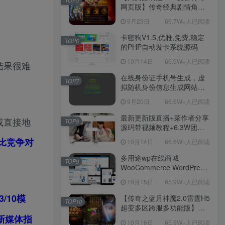
TOP5
网页版】传奇经典剧情角色
扮演网页游戏-一键单机-打包
9月23日
66.7W+人已阅读
Win服务端源码视频架设教
程！
卡密狗V1.5,优雅,免费,稳定
TOP6
的PHP自动发卡系统源码
10月14日
66.6W+人已阅读
结果很难
在线身份证手机号生成，虚
TOP7
拟随机身份信息生成网站源
码
9月20日
66.6W+人已阅读
最新更新版直播+菜作者分享
或直接地
TOP8
源码带视频教程+6.3W团购
新后台带游戏设置版本源码
比竞争对
10月14日
66.6W+人已阅读
【源码+教程】
多用途wp在线商城
TOP9
WooCommerce WordPress
主题
10月15日
65.9W+人已阅读
/10模
【传奇之蓝月神魔2.0雷霆H5
TOP10
超变多区跨服多功能版】三
网H5全网通传奇手游-最新整
新媒体指
10月16日
65.9W+人已阅读