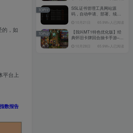
理单机一键即玩镜像端-打包
Linux服务端源码-视频架设
SSL证书管理工具网站源
TOP11
教程
码，自动申请、部署、续期
网站证书
10月21日
65.9W+人已阅读
受的，如
【我叫MT1特色优化版】经
TOP12
典怀旧卡牌回合抽卡手游–打
包Linux服务端源码视频架设
10月28日
65.9W+人已阅读
教程-多功能GM后台工具-网
页注册-安卓版本！
体平台上
指数报告