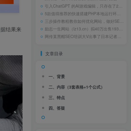
引入ChatGPT 的AI游戏编辑，只存在了24小时高中“0分”试卷火了，阅卷老师气得直跳脚，美术老师却谄媚一笑
5款值得推荐的快速搭建PHP本地运行环境Web工具包天下第一淫棍，设计玷污60位女艺人被判入狱29年，仍飞扬跋扈
三步操作教程教你如何优化网站，做好SEO优化
数据结果来
励志一生网站（lz13.cn）拟40万出售1934年，林徽因在耀州城门外，罕见留影，依旧容颜美丽，身姿轻盈
网传某黑帽SEO培训大V出事了日本记者：北方四岛属于哪国？中方的巧妙回答令对方如芒刺背
。
文章目录
一、背景
二、内容（3套表格+1个公式）
三、特点
四、答疑