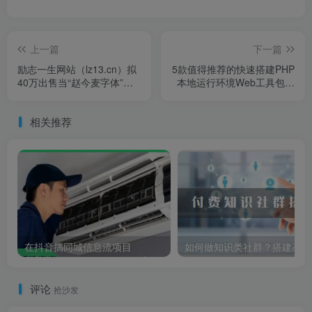
上一篇
下一篇
励志一生网站（lz13.cn）拟
5款值得推荐的快速搭建PHP
40万出售当“赵今麦字体”遇
本地运行环境Web工具包杨
上电脑阅卷，老师看后爱不
振宁的长寿秘诀：运动、饮
释手，比奶酪体强
水都靠边站，这5点值得我们
相关推荐
学习
在抖音搞同城信息流项目
如
评论
抢沙发