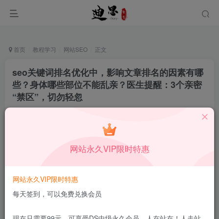
首页
教程学习
网站SEO
正文
seo关键词排名优化中，影响文章排名的因素有哪
些？身体哪些部位不能乱亲？医生提醒：3个亲密
“禁区”，切勿轻忽
十足一生
关注
私信
12月21日更新
0
58
10
网站永久VIP限时特惠
本站所有内容来自互联网收集，仅供学习和交流，请勿用于商业
用途。如有侵权、不妥之处，请第一时间联系我们删除！
Q群：
网站永久VIP限时特惠
每天签到，可以免费兑换会员
现在只需要99元，可享受DS中级永久会员，人在站在！人走站