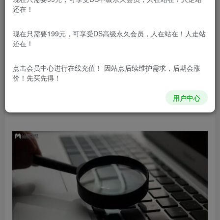
还在！
要想在高权重网站上文章排名比较好得需要做
现在只需要199元，可享受DS高级永久会员，人在站在！人走站
还在！
SAO的优化，但究竟要如何做呢？让我们一起看看
下面的这一篇文章，这篇文章主要分享关于影响文
点击会员中心
进行在线充值！ 因站点后续维护需求，后期会涨
价！先买先得！
章排名的因素有哪些的相关内容，大家一起看看
用户中心
吧！