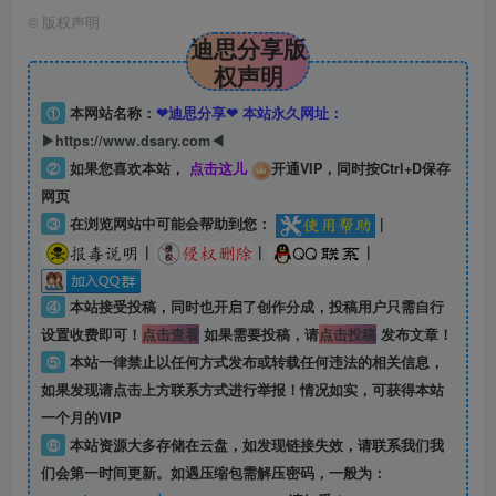
©
版权声明
迪思分享版
权声明
①
本网站名称：
❤迪思分享❤ 本站永久网址：
▶https://www.dsary.com◀
②
如果您喜欢本站，
点击这儿
开通VIP，同时按Ctrl+D保存
网页
③
在浏览网站中可能会帮助到您：
|
|
|
|
④
本站接受投稿，同时也开启了创作分成，投稿用户只需自行
设置收费即可！
点击查看
如果需要投稿，请
点击投稿
发布文章！
⑤
本站一律禁止以任何方式发布或转载任何违法的相关信息，
如果发现请点击上方联系方式进行举报！情况如实，可获得本站
一个月的VIP
⑥
本站资源大多存储在云盘，如发现链接失效，请联系我们我
们会第一时间更新。如遇压缩包需解压密码，一般为：