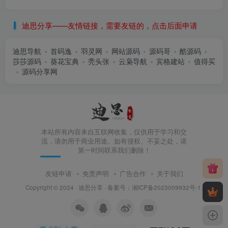
迪思分享——友情链接，需要友链的，点击后面申请
迪思导航
首码逸
羽灵网
网站源码
源码哥
酷源码
莎莎源码
葵花宝典
秃头张
云枭导航
宾格建站
值得买
源码分享网
本站所有内容来自互联网收集，仅供用于学习和交
流，请勿用于商业用途。如有侵权、不妥之处，请
第一时间联系我们删除！
友链申请
免责声明
广告合作
关于我们
Copyright © 2024 ·
迪思分享
· 备案号：
湘ICP备2023009932号-1
.