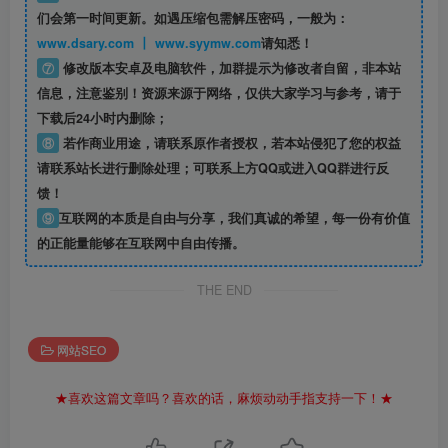
们会第一时间更新。如遇压缩包需解压密码，一般为：
www.dsary.com 丨 www.syymw.com
请知悉！
⑦
修改版本安卓及电脑软件，加群提示为修改者自留，
非本站
信息
，注意鉴别！资源来源于网络，仅供大家学习与参考，请于
下载后24小时内删除；
⑧
若作商业用途，请联系原作者授权，若本站侵犯了您的权益
请联系站长进行删除处理；可联系上方QQ或进入QQ群进行反
馈！
⑨
互联网的本质是自由与分享，我们真诚的希望，每一份有价值
的正能量能够在互联网中自由传播。
THE END
网站SEO
★喜欢这篇文章吗？喜欢的话，麻烦动动手指支持一下！★