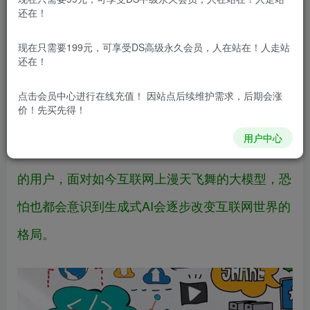
还在！
跟风无疑是互联网世界的一大盛景，从早先区
现在只需要199元，可享受DS高级永久会员，人在站在！人走站
还在！
块链到元宇宙、再到当下的AI莫不如此。当时间来
到2023年，但凡是有实力的互联网厂商几乎都在
点击会员中心
进行在线充值！ 因站点后续维护需求，后期会涨
价！先买先得！
发布自己的大语言模型（LLM），争先恐后地用AI
用户中心
来为自家的产品赋能。即使对于前沿科技再不敏感
的用户，面对如今互联网上漫天飞舞的大模型，恐
怕也都会意识到生成式AI会逐步改变互联网世界的
格局。