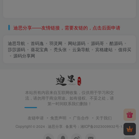
迪思分享——友情链接，需要友链的，点击后面申请
迪思导航
首码逸
羽灵网
网站源码
源码哥
酷源码
莎莎源码
葵花宝典
秃头张
云枭导航
宾格建站
值得买
源码分享网
本站所有内容来自互联网收集，仅供用于学习和交
流，请勿用于商业用途。如有侵权、不妥之处，请
第一时间联系我们删除！
友链申请
免责声明
广告合作
关于我们
Copyright © 2024 ·
迪思分享
· 备案号：
湘ICP备2023009932号-1
.