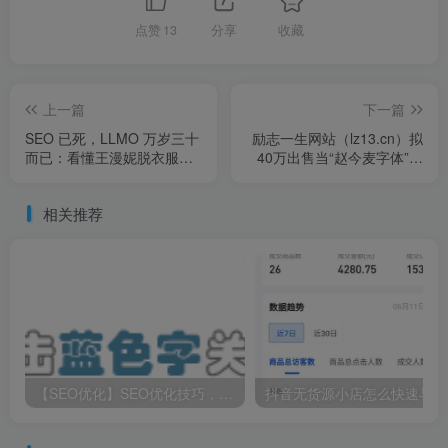
点赞
13
分享
收藏
上一篇
下一篇
SEO 已死，LLMO 万岁三十
励志一生网站（lz13.cn）拟
而已：看懂王漫妮脱衣服，
40万出售当“赵今麦字体”遇
才明白为何梁正贤每次只带
上电脑阅卷，老师看后爱不
她住酒店
释手，比奶酪体强
相关推荐
【SEO优化】SEO优化技巧，从关键词到链接，提升网站排名
抖