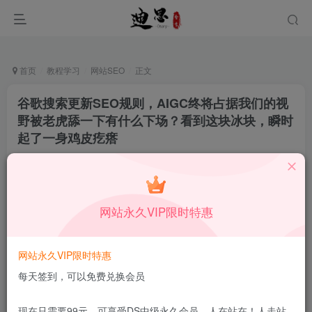
首页
教程学习
网站SEO
正文
谷歌搜索更新SEO规则，AIGC终将占据我们的视
野被老虎舔一下有什么下场？看到这块冰块，瞬时
起了一身鸡皮疙瘩
十足一生
关注
私信
12月21日更新
0
29
13
网站永久VIP限时特惠
本站所有内容来自互联网收集，仅供学习和交流，请勿用于商业
用途。如有侵权、不妥之处，请第一时间联系我们删除！
Q群：
网站永久VIP限时特惠
每天签到，可以免费兑换会员
现在只需要99元，可享受DS中级永久会员，人在站在！人走站