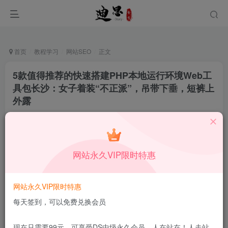
首页
教程学习
网站SEO
正文
5款值得推荐的快速搭建PHP本地运行环境Web工
具包长沙：女子着装“不正派”，吊带下垂，短裤上
外露
十足一生
关注
私信
12月21日更新
0
44
5
网站永久VIP限时特惠
本站所有内容来自互联网收集，仅供学习和交流，请勿用于商业
用途。如有侵权、不妥之处，请第一时间联系我们删除！
Q群：
网站永久VIP限时特惠
每天签到，可以免费兑换会员
现在只需要99元，可享受DS中级永久会员，人在站在！人走站