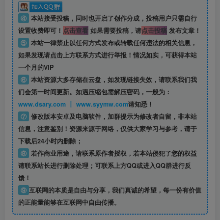
④
本站接受投稿，同时也开启了创作分成，投稿用户只需自行
设置收费即可！
点击查看
如果需要投稿，请
点击投稿
发布文章！
⑤
本站一律禁止以任何方式发布或转载任何违法的相关信息，
如果发现请点击上方联系方式进行举报！情况如实，可获得本站
一个月的VIP
⑥
本站资源大多存储在云盘，如发现链接失效，请联系我们我
们会第一时间更新。如遇压缩包需解压密码，一般为：
www.dsary.com 丨 www.syymw.com
请知悉！
⑦
修改版本安卓及电脑软件，加群提示为修改者自留，
非本站
信息
，注意鉴别！资源来源于网络，仅供大家学习与参考，请于
下载后24小时内删除；
⑧
若作商业用途，请联系原作者授权，若本站侵犯了您的权益
请联系站长进行删除处理；可联系上方QQ或进入QQ群进行反
馈！
⑨
互联网的本质是自由与分享，我们真诚的希望，每一份有价值
的正能量能够在互联网中自由传播。