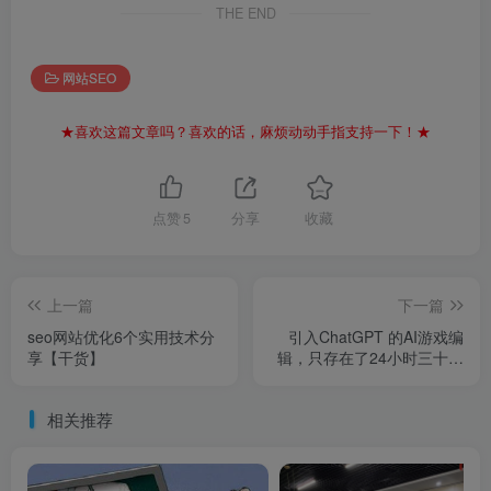
THE END
网站SEO
★喜欢这篇文章吗？喜欢的话，麻烦动动手指支持一下！★
点赞
5
分享
收藏
上一篇
下一篇
seo网站优化6个实用技术分
引入ChatGPT 的AI游戏编
享【干货】
辑，只存在了24小时三十而
已：看懂王漫妮脱衣服，才
明白为何梁正贤每次只带她
相关推荐
住酒店