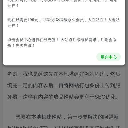
还在！
现在做网站的人逐年减少，学习做网站的人更
现在只需要199元，可享受DS高级永久会员，人在站在！人走站
还在！
是寥寥无几，毕竟云服务器和虚拟主机的价格都在
涨，不过真的想要学习建网站的话，先在本地搭建
点击会员中心
进行在线充值！ 因站点后续维护需求，后期会涨
价！先买先得！
Web环境学习也没问题，而且即便是已经会建网站
用户中心
的话，想要上线一个新的网站，处于对SEO优化的
考虑，我也是建议先在本地搭建好网站程序，然后
填充一定的内容以后，再将网站打包备份上传到服
务器，这样有内容的成品网站会更利于SEO优化。
想要在本地搭建网站，第一步要解决的问题就
是Web环境的搭建，不过已经有很多互联网大牛开