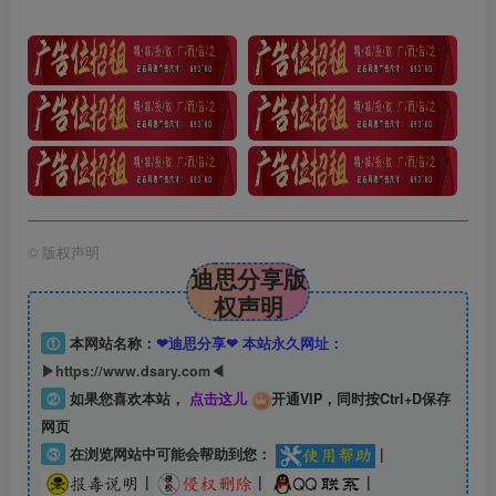
©
版权声明
迪思分享版
权声明
①
本网站名称：
❤迪思分享❤ 本站永久网址：
▶https://www.dsary.com◀
②
如果您喜欢本站，
点击这儿
开通VIP，同时按Ctrl+D保存
网页
③
在浏览网站中可能会帮助到您：
|
|
|
|