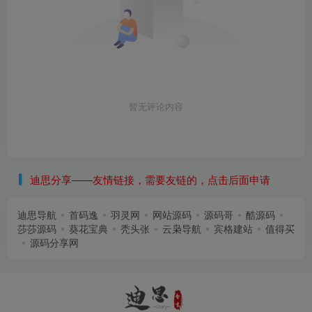
暂无评论内容
迪思分享——友情链接，需要友链的，点击后面申请
迪思导航
首码逸
羽灵网
网站源码
源码哥
酷源码
莎莎源码
葵花宝典
秃头张
云枭导航
宾格建站
值得买
源码分享网