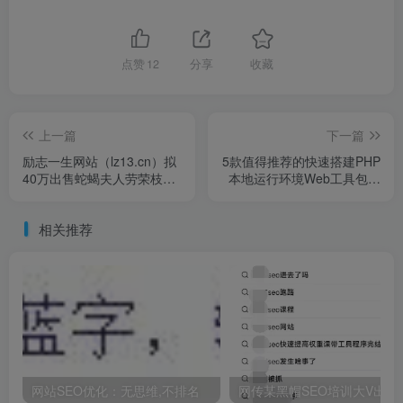
点赞
12
分享
收藏
上一篇
下一篇
励志一生网站（lz13.cn）拟
5款值得推荐的快速搭建PHP
40万出售蛇蝎夫人劳荣枝案
本地运行环境Web工具包人
终于迎来大结局，妥善准备
死了以后，你就会完全消失
后事，网友：终于放心
了吗？科学告诉你最后到哪
相关推荐
去了？
网站SEO优化：无思维,不排名
网传某黑帽SEO培训大V出事了英