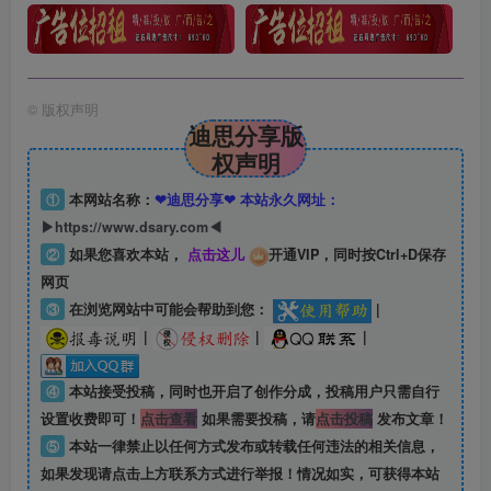
©
版权声明
迪思分享版
权声明
①
本网站名称：
❤迪思分享❤ 本站永久网址：
▶https://www.dsary.com◀
②
如果您喜欢本站，
点击这儿
开通VIP，同时按Ctrl+D保存
网页
③
在浏览网站中可能会帮助到您：
|
|
|
|
④
本站接受投稿，同时也开启了创作分成，投稿用户只需自行
设置收费即可！
点击查看
如果需要投稿，请
点击投稿
发布文章！
⑤
本站一律禁止以任何方式发布或转载任何违法的相关信息，
如果发现请点击上方联系方式进行举报！情况如实，可获得本站