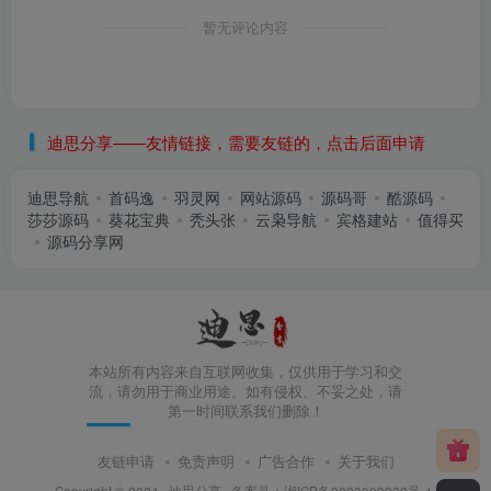
暂无评论内容
迪思分享——友情链接，需要友链的，点击后面申请
迪思导航
首码逸
羽灵网
网站源码
源码哥
酷源码
莎莎源码
葵花宝典
秃头张
云枭导航
宾格建站
值得买
源码分享网
本站所有内容来自互联网收集，仅供用于学习和交
流，请勿用于商业用途。如有侵权、不妥之处，请
第一时间联系我们删除！
友链申请
免责声明
广告合作
关于我们