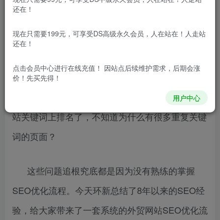
前言
还在！
现在只需要199元，可享受DS高级永久会员，人在站在！人走站
很多运营优化外贸网站的朋友面临过或正在面
还在！
临以下的问题：刚接手一个外贸网站，该从哪里下
点击会员中心
进行在线充值！ 因站点后续维护需求，后期会涨
手呢？内容，关键词还是其他？ 网站优化过程
价！先买先得！
中，思路突然卡壳了，不知道下一步该怎么办？网
用户中心
站关键词上排名了，不知道为什么有很多重复关键
词的页面？
这些问题追根究底都是因为没有熟练的掌握
SEO优化流程。今天环新总结了8年以来的SEO经
验，给大家带来了一套系统的外贸网站SEO优化流