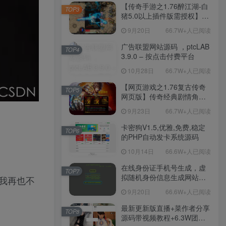
程-新版多功能GM网页后台
【传奇手游之1.76醉江湖-白
TOP3
工具-安卓苹果IOS双端版
猪5.0以上插件版需授权】三
本！
职业复古特色战神引擎传奇
9月20日
66.7W+人已阅读
手游-Win服务端源码视频架
设教程-新版GM多功能网页
广告联盟网站源码 ，ptcLAB
TOP4
授权物品后台-九层妖塔-法宠
3.9.0 – 按点击付费平台
系统-历练殿堂-尸家重地-GM
10月28日
66.7W+人已阅读
直冲网页后台-安卓苹果IOS
双端版本！
【网页游戏之1.76复古传奇
TOP5
网页版】传奇经典剧情角色
扮演网页游戏-一键单机-打包
9月23日
66.7W+人已阅读
Win服务端源码视频架设教
程！
卡密狗V1.5,优雅,免费,稳定
TOP6
的PHP自动发卡系统源码
10月14日
66.6W+人已阅读
在线身份证手机号生成，虚
TOP7
拟随机身份信息生成网站源
，我再也不
码
9月20日
66.6W+人已阅读
最新更新版直播+菜作者分享
TOP8
源码带视频教程+6.3W团购