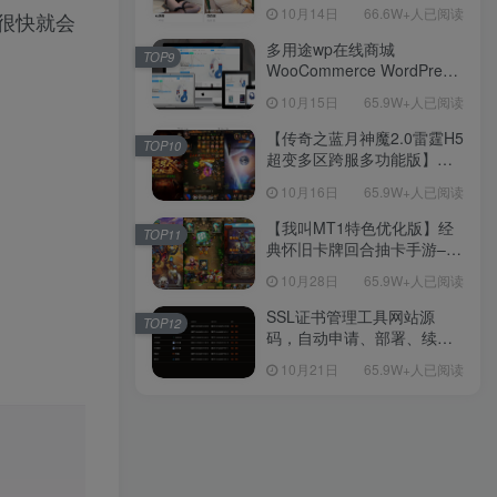
新后台带游戏设置版本源码
10月14日
66.6W+人已阅读
能很快就会
【源码+教程】
多用途wp在线商城
TOP9
WooCommerce WordPress
主题
10月15日
65.9W+人已阅读
【传奇之蓝月神魔2.0雷霆H5
TOP10
超变多区跨服多功能版】三
网H5全网通传奇手游-最新整
10月16日
65.9W+人已阅读
理单机一键即玩镜像端-打包
Linux服务端源码-视频架设
【我叫MT1特色优化版】经
TOP11
教程
典怀旧卡牌回合抽卡手游–打
包Linux服务端源码视频架设
10月28日
65.9W+人已阅读
教程-多功能GM后台工具-网
页注册-安卓版本！
SSL证书管理工具网站源
TOP12
码，自动申请、部署、续期
网站证书
10月21日
65.9W+人已阅读