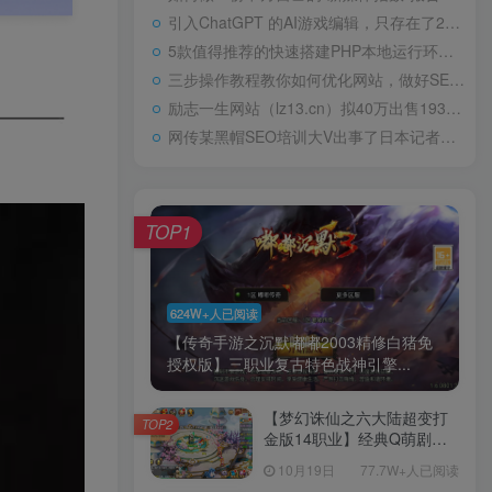
引入ChatGPT 的AI游戏编辑，只存在了24小时高中“0分”试卷火了，阅卷老师气得直跳脚，美术老师却谄媚一笑
5款值得推荐的快速搭建PHP本地运行环境Web工具包天下第一淫棍，设计玷污60位女艺人被判入狱29年，仍飞扬跋扈
三步操作教程教你如何优化网站，做好SEO优化
励志一生网站（lz13.cn）拟40万出售1934年，林徽因在耀州城门外，罕见留影，依旧容颜美丽，身姿轻盈
网传某黑帽SEO培训大V出事了日本记者：北方四岛属于哪国？中方的巧妙回答令对方如芒刺背
TOP1
624W+人已阅读
【传奇手游之沉默嘟嘟2003精修白猪免
授权版】三职业复古特色战神引擎...
【梦幻诛仙之六大陆超变打
TOP2
金版14职业】经典Q萌剧情
回合手游-一键镜像-打包
10月19日
77.7W+人已阅读
Linux服务端源码视频架设教