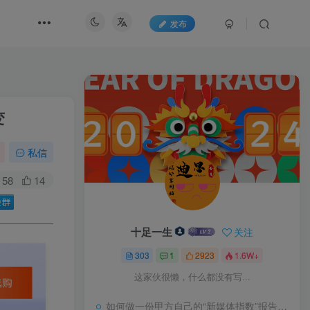
发布
变
私信
58
14
十足一生
关注
303
1
2923
1.6W+
这家伙很懒，什么都没有写...
如何做一份甲方自己的“新媒体指数”报告？试试“3-10模型”又一领土回归中国版图，面积4.7平方千米，五处竖界碑宣告主权