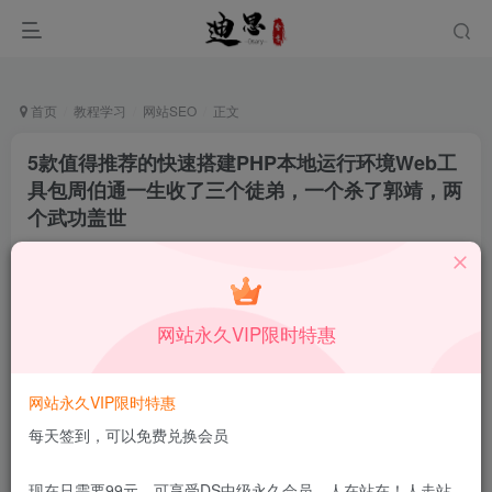
首页
教程学习
网站SEO
正文
5款值得推荐的快速搭建PHP本地运行环境Web工
具包周伯通一生收了三个徒弟，一个杀了郭靖，两
个武功盖世
十足一生
关注
私信
12月16日更新
0
74
12
网站永久VIP限时特惠
本站所有内容来自互联网收集，仅供学习和交流，请勿用于商业
用途。如有侵权、不妥之处，请第一时间联系我们删除！
Q群：
网站永久VIP限时特惠
每天签到，可以免费兑换会员
现在只需要99元，可享受DS中级永久会员，人在站在！人走站