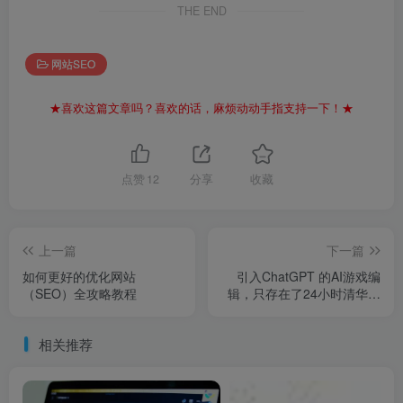
THE END
网站SEO
★喜欢这篇文章吗？喜欢的话，麻烦动动手指支持一下！★
点赞
12
分享
收藏
上一篇
下一篇
如何更好的优化网站
引入ChatGPT 的AI游戏编
（SEO）全攻略教程
辑，只存在了24小时清华学
霸王丽红，不顾劝阻为爱远
嫁非洲，再见时昔日同学已
相关推荐
认不出