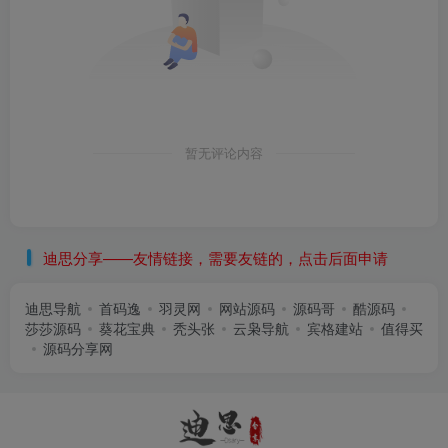
暂无评论内容
迪思分享——友情链接，需要友链的，点击后面申请
迪思导航
首码逸
羽灵网
网站源码
源码哥
酷源码
莎莎源码
葵花宝典
秃头张
云枭导航
宾格建站
值得买
源码分享网