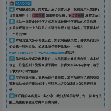
④
本站接受投稿，同时也开启了创作分成，投稿用户只需自行
设置收费即可！
点击查看
如果需要投稿，请
点击投稿
发布文章！
⑤
本站一律禁止以任何方式发布或转载任何违法的相关信息，
如果发现请点击上方联系方式进行举报！情况如实，可获得本站
一个月的VIP
⑥
本站资源大多存储在云盘，如发现链接失效，请联系我们我
们会第一时间更新。如遇压缩包需解压密码，一般为：
www.dsary.com 丨 www.syymw.com
请知悉！
⑦
修改版本安卓及电脑软件，加群提示为修改者自留，
非本站
信息
，注意鉴别！资源来源于网络，仅供大家学习与参考，请于
下载后24小时内删除；
⑧
若作商业用途，请联系原作者授权，若本站侵犯了您的权益
请联系站长进行删除处理；可联系上方QQ或进入QQ群进行反
馈！
⑨
互联网的本质是自由与分享，我们真诚的希望，每一份有价值
的正能量能够在互联网中自由传播。