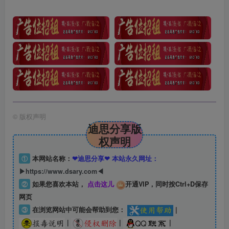
©
版权声明
迪思分享版
权声明
①
本网站名称：
❤迪思分享❤ 本站永久网址：
▶https://www.dsary.com◀
②
如果您喜欢本站，
点击这儿
开通VIP，同时按Ctrl+D保存
网页
③
在浏览网站中可能会帮助到您：
|
|
|
|