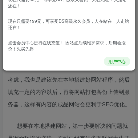
还在！
现在做网站的人逐年减少，学习做网站的人更
现在只需要199元，可享受DS高级永久会员，人在站在！人走站
还在！
是寥寥无几，毕竟云服务器和虚拟主机的价格都在
涨，不过真的想要学习建网站的话，先在本地搭建
点击会员中心
进行在线充值！ 因站点后续维护需求，后期会涨
价！先买先得！
Web环境学习也没问题，而且即便是已经会建网站
用户中心
的话，想要上线一个新的网站，处于对SEO优化的
考虑，我也是建议先在本地搭建好网站程序，然后
填充一定的内容以后，再将网站打包备份上传到服
务器，这样有内容的成品网站会更利于SEO优化。
想要在本地搭建网站，第一步要解决的问题就
是Web环境的搭建，不过已经有很多互联网大牛开