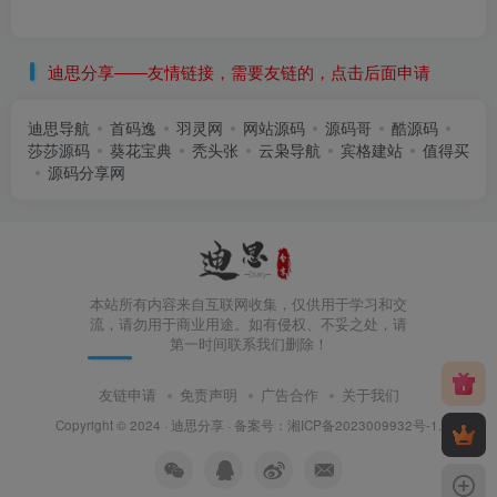
迪思分享——友情链接，需要友链的，点击后面申请
迪思导航
首码逸
羽灵网
网站源码
源码哥
酷源码
莎莎源码
葵花宝典
秃头张
云枭导航
宾格建站
值得买
源码分享网
本站所有内容来自互联网收集，仅供用于学习和交
流，请勿用于商业用途。如有侵权、不妥之处，请
第一时间联系我们删除！
友链申请
免责声明
广告合作
关于我们
Copyright © 2024 ·
迪思分享
· 备案号：
湘ICP备2023009932号-1
.