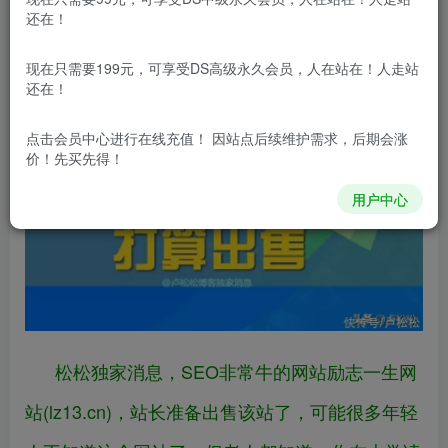
还在！
我是卢松松，点点上面的头像，欢迎关注我
现在只需要199元，可享受DS高级永久会员，人在站在！人走站
哦！
还在！
点击会员中心
进行在线充值！ 因站点后续维护需求，后期会涨
价！先买先得！
用户中心
松松独家消息，SEO非常牛的网站励志一生网
站(lz13.cn)，站长准备出售该站了，可能很多年轻