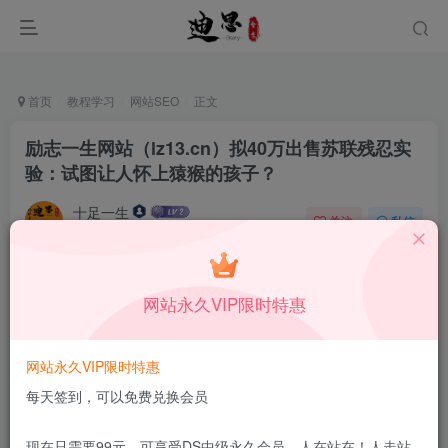
首页
教程学习
网站SEO
正文
励志一生网站（lz13.cn）拟40万出售苏联残忍实
验：试图让人怀上猿猴的孩子？
十足一生
关注
私信
12月15日更新
0
49
7
本站所有内容来自互联网收集，仅供学习和交流，请勿用于商业
网站永久VIP限时特惠
用途。如有侵权、不妥之处，请第一时间联系我们删除！
Q群：
网站永久VIP限时特惠
每天签到，可以免费兑换会员
现在只需要99元，可享受DS中级永久会员，人在站在！人走站