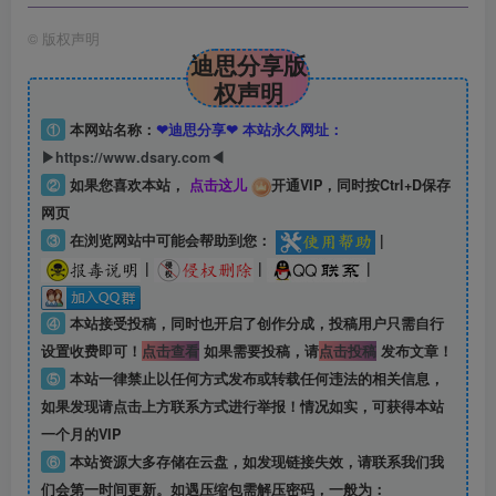
©
版权声明
迪思分享版
权声明
①
本网站名称：
❤迪思分享❤ 本站永久网址：
▶https://www.dsary.com◀
②
如果您喜欢本站，
点击这儿
开通VIP，同时按Ctrl+D保存
网页
③
在浏览网站中可能会帮助到您：
|
|
|
|
④
本站接受投稿，同时也开启了创作分成，投稿用户只需自行
设置收费即可！
点击查看
如果需要投稿，请
点击投稿
发布文章！
⑤
本站一律禁止以任何方式发布或转载任何违法的相关信息，
如果发现请点击上方联系方式进行举报！情况如实，可获得本站
一个月的VIP
⑥
本站资源大多存储在云盘，如发现链接失效，请联系我们我
们会第一时间更新。如遇压缩包需解压密码，一般为：