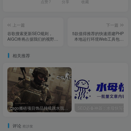
点赞
7
分享
收藏
上一篇
下一篇
谷歌搜索更新SEO规则，
5款值得推荐的快速搭建PHP
AIGC终将占据我们的视野色
本地运行环境Web工具包超
彩丰富，画面细腻的水彩画
写实唯美人物画︱乌克兰画
︱美国艺术家温斯洛·霍默的
家Sergey Piskunov的绘画作
相关推荐
绘画作品
品
csgo搬砖项目饰品持续跳水我们该何去何从
评论
抢沙发