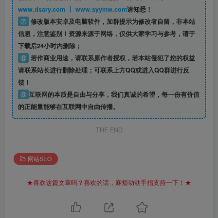
www.dsary.com 丨 www.syymw.com
请知悉！
⑦
修改版本安卓及电脑软件，加群提示为修改者自留，
非本站
信息
，注意鉴别！资源来源于网络，仅供大家学习与参考，请于
下载后24小时内删除；
⑧
若作商业用途，请联系原作者授权，若本站侵犯了您的权益
请联系站长进行删除处理；可联系上方QQ或进入QQ群进行反
馈！
⑨
互联网的本质是自由与分享，我们真诚的希望，每一份有价值
的正能量能够在互联网中自由传播。
THE END
网站SEO
★喜欢这篇文章吗？喜欢的话，麻烦动动手指支持一下！★