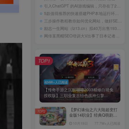
引入ChatGPT 的AI游戏编辑，只存在了24小时高中“0分”试卷火了，阅卷老师气得直跳脚，美术老师却谄媚一笑
5款值得推荐的快速搭建PHP本地运行环境Web工具包天下第一淫棍，设计玷污60位女艺人被判入狱29年，仍飞扬跋扈
三步操作教程教你如何优化网站，做好SEO优化
励志一生网站（lz13.cn）拟40万出售1934年，林徽因在耀州城门外，罕见留影，依旧容颜美丽，身姿轻盈
网传某黑帽SEO培训大V出事了日本记者：北方四岛属于哪国？中方的巧妙回答令对方如芒刺背
TOP1
624W+人已阅读
【传奇手游之沉默嘟嘟2003精修白猪免
授权版】三职业复古特色战神引擎...
【梦幻诛仙之六大陆超变打
TOP2
金版14职业】经典Q萌剧情
回合手游-一键镜像-打包
10月19日
77.7W+人已阅读
Linux服务端源码视频架设教