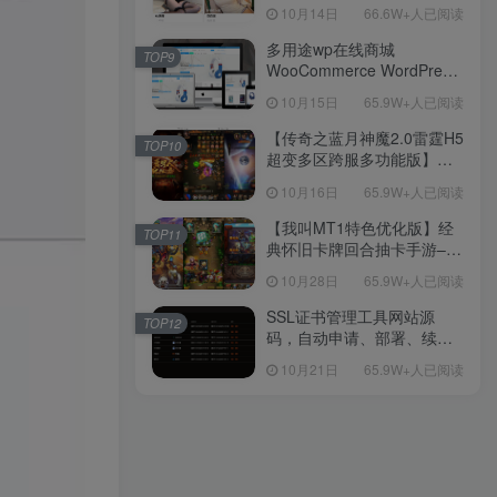
新后台带游戏设置版本源码
10月14日
66.6W+人已阅读
【源码+教程】
多用途wp在线商城
TOP9
WooCommerce WordPress
主题
10月15日
65.9W+人已阅读
【传奇之蓝月神魔2.0雷霆H5
TOP10
超变多区跨服多功能版】三
网H5全网通传奇手游-最新整
10月16日
65.9W+人已阅读
理单机一键即玩镜像端-打包
Linux服务端源码-视频架设
【我叫MT1特色优化版】经
TOP11
教程
典怀旧卡牌回合抽卡手游–打
包Linux服务端源码视频架设
10月28日
65.9W+人已阅读
教程-多功能GM后台工具-网
页注册-安卓版本！
SSL证书管理工具网站源
TOP12
码，自动申请、部署、续期
网站证书
10月21日
65.9W+人已阅读