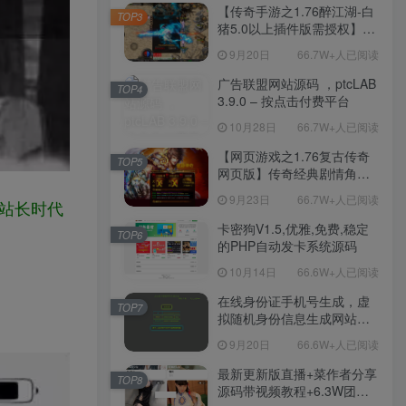
程-新版多功能GM网页后台
【传奇手游之1.76醉江湖-白
TOP3
工具-安卓苹果IOS双端版
猪5.0以上插件版需授权】三
本！
职业复古特色战神引擎传奇
9月20日
66.7W+人已阅读
手游-Win服务端源码视频架
设教程-新版GM多功能网页
广告联盟网站源码 ，ptcLAB
TOP4
授权物品后台-九层妖塔-法宠
3.9.0 – 按点击付费平台
系统-历练殿堂-尸家重地-GM
10月28日
66.7W+人已阅读
直冲网页后台-安卓苹果IOS
双端版本！
【网页游戏之1.76复古传奇
TOP5
网页版】传奇经典剧情角色
扮演网页游戏-一键单机-打包
9月23日
66.7W+人已阅读
着站长时代
Win服务端源码视频架设教
程！
卡密狗V1.5,优雅,免费,稳定
TOP6
的PHP自动发卡系统源码
10月14日
66.6W+人已阅读
在线身份证手机号生成，虚
TOP7
拟随机身份信息生成网站源
码
9月20日
66.6W+人已阅读
最新更新版直播+菜作者分享
TOP8
源码带视频教程+6.3W团购