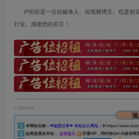
卢松松是一位自媒体人、短视频博主。也是创
行业。感谢您的关注！
©
版权声明
迪
①
本网站名称：
❤迪思分享❤ 本站永久网址：
▶https://www.dsa
②
如果您喜欢本站，
点击这儿
开通VIP，同时按Ctrl+D保存网