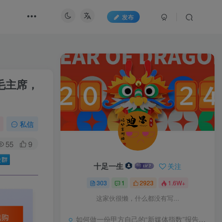
发布
毛主席，
私信
55
9
十足一生
关注
303
1
2923
1.6W+
这家伙很懒，什么都没有写...
如何做一份甲方自己的“新媒体指数”报告？试试“3-10模型”又一领土回归中国版图，面积4.7平方千米，五处竖界碑宣告主权