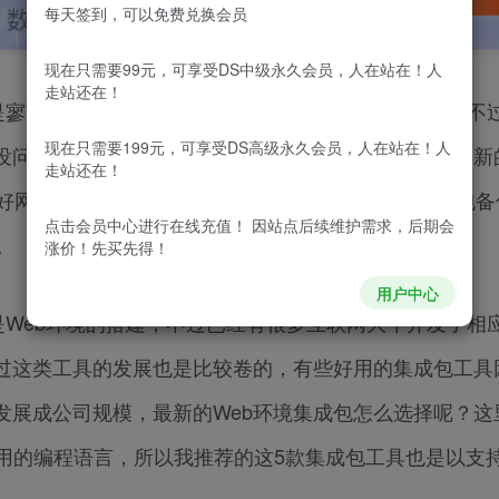
每天签到，可以免费兑换会员
现在只需要99元，可享受DS中级永久会员，人在站在！人
走站还在！
是寥寥无几，毕竟云服务器和虚拟主机的价格都在涨，不
现在只需要199元，可享受DS高级永久会员，人在站在！人
也没问题，而且即便是已经会建网站的话，想要上线一个新
走站还在！
建好网站程序，然后填充一定的内容以后，再将网站打包备
点击会员中心
进行在线充值！ 因站点后续维护需求，后期会
。
涨价！先买先得！
用户中心
Web环境的搭建，不过已经有很多互联网大牛开发了相
过这类工具的发展也是比较卷的，有些好用的集成包工具
展成公司规模，最新的Web环境集成包怎么选择呢？这
用的编程语言，所以我推荐的这5款集成包工具也是以支持