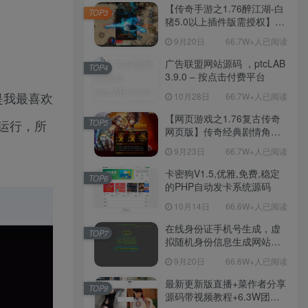
程-新版多功能GM网页后台
【传奇手游之1.76醉江湖-白
TOP3
工具-安卓苹果IOS双端版
猪5.0以上插件版需授权】三
本！
职业复古特色战神引擎传奇
9月20日
66.7W+人已阅读
手游-Win服务端源码视频架
设教程-新版GM多功能网页
广告联盟网站源码 ，ptcLAB
TOP4
授权物品后台-九层妖塔-法宠
3.9.0 – 按点击付费平台
系统-历练殿堂-尸家重地-GM
是我最喜欢
10月28日
66.7W+人已阅读
直冲网页后台-安卓苹果IOS
双端版本！
【网页游戏之1.76复古传奇
运行，所
TOP5
网页版】传奇经典剧情角色
扮演网页游戏-一键单机-打包
9月23日
66.7W+人已阅读
Win服务端源码视频架设教
程！
卡密狗V1.5,优雅,免费,稳定
TOP6
的PHP自动发卡系统源码
10月14日
66.6W+人已阅读
在线身份证手机号生成，虚
TOP7
拟随机身份信息生成网站源
码
9月20日
66.6W+人已阅读
最新更新版直播+菜作者分享
TOP8
源码带视频教程+6.3W团购