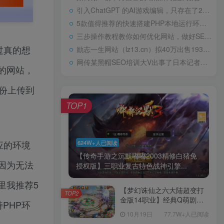
引入ChatGPT 的AI游戏编辑，只存在了24小时高中“0分”试卷火了，阅卷老师气得直跳脚，美术老师却谄媚一笑
5款值得推荐的快速搭建PHP本地运行环境Web工具包天下第一淫棍，设计玷污60位女艺人被判入狱29年，仍飞扬跋扈
三步操作教程教你如何优化网站，做好SEO优化
过真的想
励志一生网站（lz13.cn）拟40万出售1934年，林徽因在耀州城门外，罕见留影，依旧容颜美丽，身姿轻盈
网传某黑帽SEO培训大V出事了日本记者：北方四岛属于哪国？中方的巧妙回答令对方如芒刺背
的网站，
份上传到
TOP1
应的环境
624W+人已阅读
【传奇手游之沉默嘟嘟2003精修白猪免
因为无法
授权版】三职业复古特色战神引擎...
里我推荐5
【梦幻诛仙之六大陆超变打
TOP2
金版14职业】经典Q萌剧情
PHP环
回合手游-一键镜像-打包
10月19日
77.7W+人已阅读
Linux服务端源码视频架设教