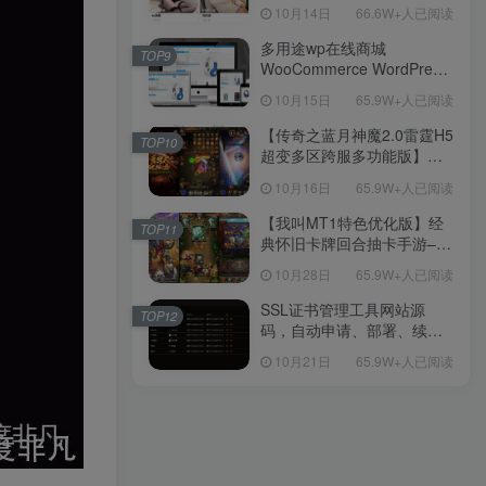
新后台带游戏设置版本源码
10月14日
66.6W+人已阅读
【源码+教程】
多用途wp在线商城
TOP9
WooCommerce WordPress
主题
10月15日
65.9W+人已阅读
【传奇之蓝月神魔2.0雷霆H5
TOP10
超变多区跨服多功能版】三
网H5全网通传奇手游-最新整
10月16日
65.9W+人已阅读
理单机一键即玩镜像端-打包
Linux服务端源码-视频架设
【我叫MT1特色优化版】经
TOP11
教程
典怀旧卡牌回合抽卡手游–打
包Linux服务端源码视频架设
10月28日
65.9W+人已阅读
教程-多功能GM后台工具-网
页注册-安卓版本！
SSL证书管理工具网站源
TOP12
码，自动申请、部署、续期
网站证书
10月21日
65.9W+人已阅读