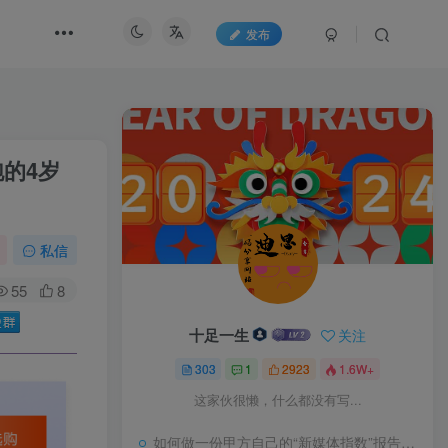
发布
跑的4岁
私信
55
8
十足一生
关注
303
1
2923
1.6W+
这家伙很懒，什么都没有写...
如何做一份甲方自己的“新媒体指数”报告？试试“3-10模型”又一领土回归中国版图，面积4.7平方千米，五处竖界碑宣告主权