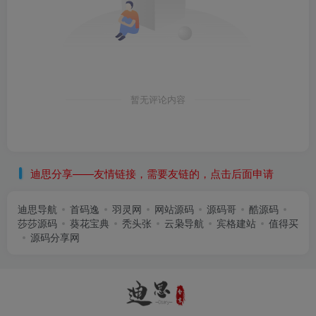
暂无评论内容
迪思分享——友情链接，需要友链的，点击后面申请
迪思导航
首码逸
羽灵网
网站源码
源码哥
酷源码
莎莎源码
葵花宝典
秃头张
云枭导航
宾格建站
值得买
源码分享网