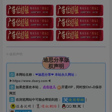
©
版权声明
迪思分享版
权声明
①
本网站名称：
❤迪思分享❤ 本站永久网址：
▶https://www.dsary.com◀
②
如果您喜欢本站，
点击这儿
开通VIP，同时按Ctrl+D保存
网页
③
在浏览网站中可能会帮助到您：
|
|
|
|