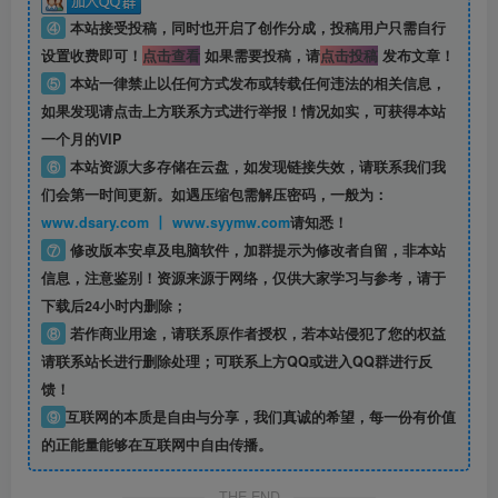
④
本站接受投稿，同时也开启了创作分成，投稿用户只需自行
设置收费即可！
点击查看
如果需要投稿，请
点击投稿
发布文章！
⑤
本站一律禁止以任何方式发布或转载任何违法的相关信息，
如果发现请点击上方联系方式进行举报！情况如实，可获得本站
一个月的VIP
⑥
本站资源大多存储在云盘，如发现链接失效，请联系我们我
们会第一时间更新。如遇压缩包需解压密码，一般为：
www.dsary.com 丨 www.syymw.com
请知悉！
⑦
修改版本安卓及电脑软件，加群提示为修改者自留，
非本站
信息
，注意鉴别！资源来源于网络，仅供大家学习与参考，请于
下载后24小时内删除；
⑧
若作商业用途，请联系原作者授权，若本站侵犯了您的权益
请联系站长进行删除处理；可联系上方QQ或进入QQ群进行反
馈！
⑨
互联网的本质是自由与分享，我们真诚的希望，每一份有价值
的正能量能够在互联网中自由传播。
THE END