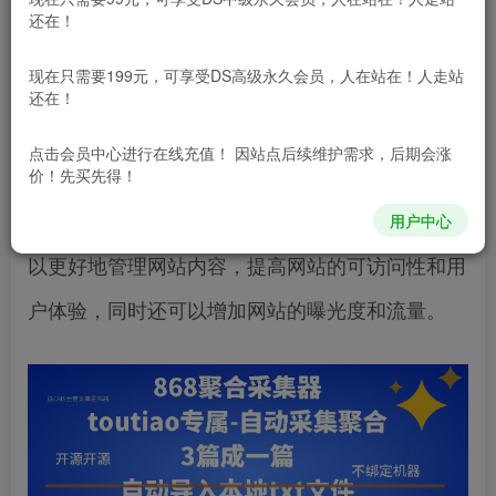
原标题：seo聚合插件，网站优化文章聚合工
还在！
具插件
现在只需要199元，可享受DS高级永久会员，人在站在！人走站
还在！
SEO聚合插件的作用和重要性
点击会员中心
进行在线充值！ 因站点后续维护需求，后期会涨
一种能够帮助网站所有者优化网站搜索引擎排
价！先买先得！
名的插件。通过使用SEO聚合插件，网站所有者可
用户中心
以更好地管理网站内容，提高网站的可访问性和用
户体验，同时还可以增加网站的曝光度和流量。