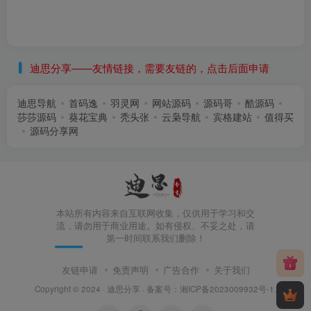
迪思分享——友情链接，需要友链的，点击后面申请
迪思导航
首码逸
羽灵网
网站源码
源码哥
酷源码
莎莎源码
葵花宝典
秃头张
云枭导航
宾格建站
值得买
源码分享网
本站所有内容来自互联网收集，仅供用于学习和交
流，请勿用于商业用途。如有侵权、不妥之处，请
第一时间联系我们删除！
友链申请
免责声明
广告合作
关于我们
Copyright © 2024 ·
迪思分享
· 备案号：
湘ICP备2023009932号-1
.