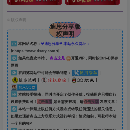
©
版权声明
迪思分享版
权声明
①
本网站名称：
❤迪思分享❤ 本站永久网址：
▶https://www.dsary.com◀
②
如果您喜欢本站，
点击这儿
开通VIP，同时按Ctrl+D保存
网页
③
在浏览网站中可能会帮助到您：
|
|
|
|
④
本站接受投稿，同时也开启了创作分成，投稿用户只需自行
设置收费即可！
点击查看
如果需要投稿，请
点击投稿
发布文章！
⑤
本站一律禁止以任何方式发布或转载任何违法的相关信息，
如果发现请点击上方联系方式进行举报！情况如实，可获得本站
一个月的VIP