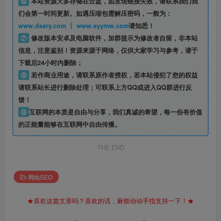
⑥
本站资源大多存储在云盘，如发现链接失效，请联系我们我
们会第一时间更新。如遇压缩包需解压密码，一般为：
www.dsary.com 丨 www.syymw.com
请知悉！
⑦
修改版本安卓及电脑软件，加群提示为修改者自留，
非本站
信息
，注意鉴别！资源来源于网络，仅供大家学习与参考，请于
下载后24小时内删除；
⑧
若作商业用途，请联系原作者授权，若本站侵犯了您的权益
请联系站长进行删除处理；可联系上方QQ或进入QQ群进行反
馈！
⑨
互联网的本质是自由与分享，我们真诚的希望，每一份有价值
的正能量能够在互联网中自由传播。
THE END
网站SEO
★喜欢这篇文章吗？喜欢的话，麻烦动动手指支持一下！★