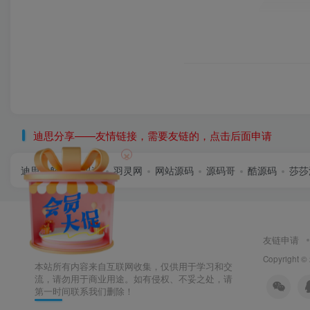
迪思分享——友情链接，需要友链的，点击后面申请
×
迪思导航
首码逸
羽灵网
网站源码
源码哥
酷源码
莎莎
友链申请
Copyright ©
本站所有内容来自互联网收集，仅供用于学习和交
流，请勿用于商业用途。如有侵权、不妥之处，请
第一时间联系我们删除！