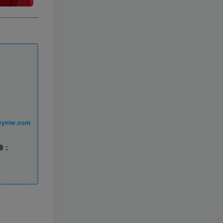
丨 www.syymw.com
除；