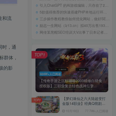
引入ChatGPT 的AI游戏编辑，只存在了24小时高中“0分”试卷火了，阅卷老师气得直跳脚，美术老师却谄媚一笑
5款值得推荐的快速搭建PHP本地运行环境Web工具包天下第一淫棍，设计玷污60位女艺人被判入狱29年，仍飞扬跋扈
性和流
三步操作教程教你如何优化网站，做好SEO优化
励志一生网站（lz13.cn）拟40万出售1934年，林徽因在耀州城门外，罕见留影，依旧容颜美丽，身姿轻盈
网传某黑帽SEO培训大V出事了日本记者：北方四岛属于哪国？中方的巧妙回答令对方如芒刺背
词时，通
TOP1
标群体，
极的影
624W+人已阅读
【传奇手游之沉默嘟嘟2003精修白猪免
授权版】三职业复古特色战神引擎...
【梦幻诛仙之六大陆超变打
TOP2
金版14职业】经典Q萌剧情
回合手游-一键镜像-打包
10月19日
77.7W+人已阅读
Linux服务端源码视频架设教