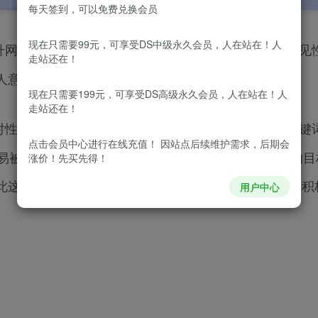
每天签到，可以免费兑换会员
现在只需要99元，可享受DS中级永久会员，人在站在！人
升网站在搜索引擎结果页中的排名，从而增加网站的可见
走站还在！
人意识到了SEO优化对于网站的重要性。
现在只需要199元，可享受DS高级永久会员，人在站在！人
走站还在！
对性的流量。当人们在搜索引擎中输入与网站相关的关键
点击会员中心
进行在线充值！ 因站点后续维护需求，后期会
容易被用户点击访问。而这些用户正是我们所希望吸引的目
涨价！先买先得！
此这种有针对性的流量对网站的转化率和盈利能力有着积
用户中心