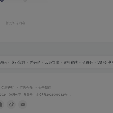
暂无评论内容
源码
葵花宝典
秃头张
云枭导航
宾格建站
值得买
源码分享
免责声明
广告合作
关于我们
 2024 ·
迪思分享
· 备案号：
湘ICP备2023009932号-1
.