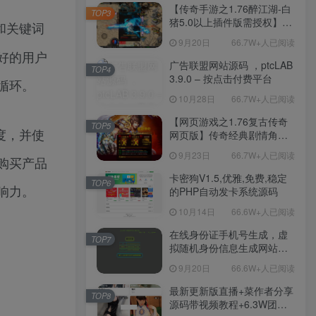
程-新版多功能GM网页后台
【传奇手游之1.76醉江湖-白
TOP3
工具-安卓苹果IOS双端版
猪5.0以上插件版需授权】三
和关键词
本！
职业复古特色战神引擎传奇
9月20日
66.7W+人已阅读
手游-Win服务端源码视频架
好的用户
设教程-新版GM多功能网页
广告联盟网站源码 ，ptcLAB
TOP4
授权物品后台-九层妖塔-法宠
3.9.0 – 按点击付费平台
循环。
系统-历练殿堂-尸家重地-GM
10月28日
66.7W+人已阅读
直冲网页后台-安卓苹果IOS
双端版本！
【网页游戏之1.76复古传奇
TOP5
度，并使
网页版】传奇经典剧情角色
扮演网页游戏-一键单机-打包
9月23日
66.7W+人已阅读
购买产品
Win服务端源码视频架设教
程！
卡密狗V1.5,优雅,免费,稳定
TOP6
响力。
的PHP自动发卡系统源码
10月14日
66.6W+人已阅读
在线身份证手机号生成，虚
TOP7
拟随机身份信息生成网站源
码
9月20日
66.6W+人已阅读
最新更新版直播+菜作者分享
TOP8
源码带视频教程+6.3W团购