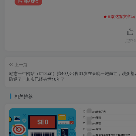
网站SEO
★喜欢这篇文章吗
点赞
6
上一篇
励志一生网站（lz13.cn）拟40万出售31岁在春晚一炮而红，观众
隐退了，其实已经去世10年了
相关推荐