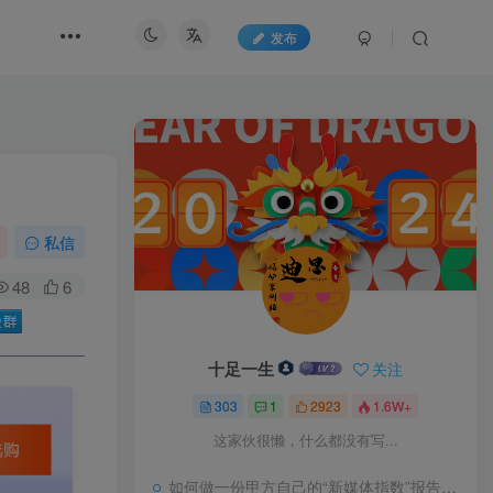
发布
私信
48
6
十足一生
关注
303
1
2923
1.6W+
这家伙很懒，什么都没有写...
如何做一份甲方自己的“新媒体指数”报告？试试“3-10模型”又一领土回归中国版图，面积4.7平方千米，五处竖界碑宣告主权