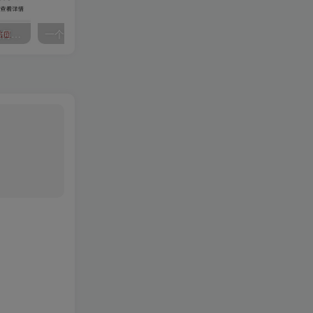
今日头条结合微信拍一拍如何精准引流？
一个网站完整详细的SEO优化方案