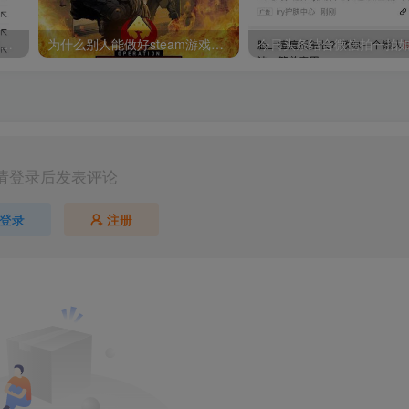
网传某黑帽SEO培训大V出事了鲁迅玩伴闰土：57岁病逝，留下五子，如今后代现状让人感慨万千
为什么别人能做好steam游戏搬砖而你不能？
请登录后发表评论
登录
注册