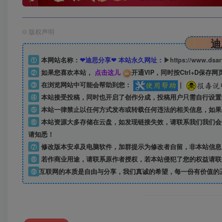
©
版权声明
迪
①
本网站名称：
❤迪思分享❤ 本站永久网址：
▶https://www.dsa
②
如果您喜欢本站，
点击这儿
开通VIP，同时按Ctrl+D保存网
③
在浏览网站中可能会帮助到您：
|
④
本站接受投稿，同时也开启了创作分成，投稿用户只需自行设置
⑤
本站一律禁止以任何方式发布或转载任何违法的相关信息，如果
⑥
本站资源大多存储在云盘，如发现链接失效，请联系我们我们会
请知悉！
⑦
修改版本安卓及电脑软件，加群提示为修改者自留，
非本站信息
⑧
若作商业用途，请联系原作者授权，若本站侵犯了您的权益请联
⑨
互联网的本质是自由与分享，我们真诚的希望，每一份有价值的