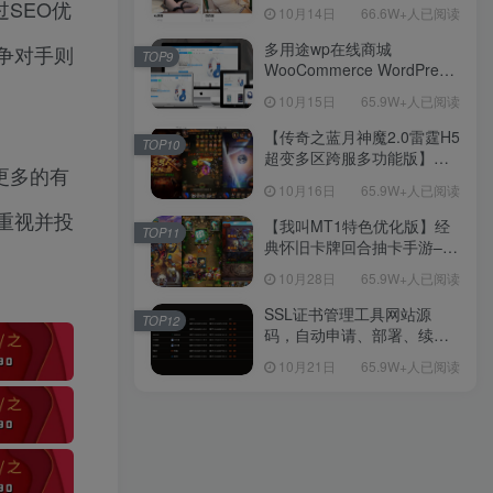
新后台带游戏设置版本源码
SEO优
10月14日
66.6W+人已阅读
【源码+教程】
多用途wp在线商城
争对手则
TOP9
WooCommerce WordPress
主题
10月15日
65.9W+人已阅读
【传奇之蓝月神魔2.0雷霆H5
TOP10
超变多区跨服多功能版】三
更多的有
网H5全网通传奇手游-最新整
10月16日
65.9W+人已阅读
理单机一键即玩镜像端-打包
重视并投
Linux服务端源码-视频架设
【我叫MT1特色优化版】经
TOP11
教程
典怀旧卡牌回合抽卡手游–打
包Linux服务端源码视频架设
10月28日
65.9W+人已阅读
教程-多功能GM后台工具-网
页注册-安卓版本！
SSL证书管理工具网站源
TOP12
码，自动申请、部署、续期
网站证书
10月21日
65.9W+人已阅读