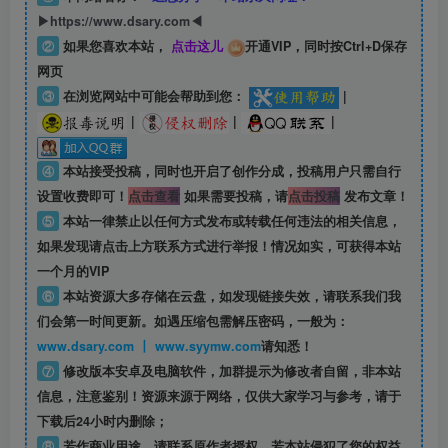
▶https://www.dsary.com◀
②
如果您喜欢本站，
点击这儿
开通VIP，同时按Ctrl+D保存
网页
③
在浏览网站中可能会帮助到您：
|
|
|
|
④
本站接受投稿，同时也开启了创作分成，投稿用户只需自行
设置收费即可！
点击查看
如果需要投稿，请
点击投稿
发布文章！
⑤
本站一律禁止以任何方式发布或转载任何违法的相关信息，
如果发现请点击上方联系方式进行举报！情况如实，可获得本站
一个月的VIP
⑥
本站资源大多存储在云盘，如发现链接失效，请联系我们我
们会第一时间更新。如遇压缩包需解压密码，一般为：
www.dsary.com 丨 www.syymw.com
请知悉！
⑦
修改版本安卓及电脑软件，加群提示为修改者自留，
非本站
信息
，注意鉴别！资源来源于网络，仅供大家学习与参考，请于
下载后24小时内删除；
⑧
若作商业用途，请联系原作者授权，若本站侵犯了您的权益