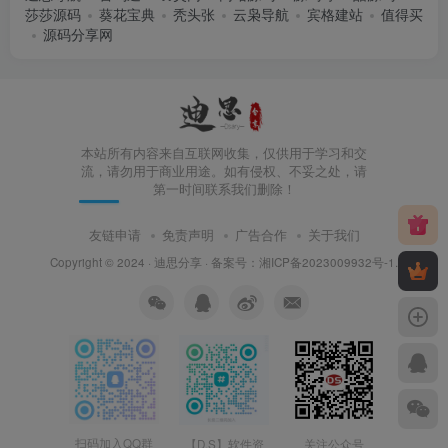
莎莎源码
葵花宝典
秃头张
云枭导航
宾格建站
值得买
源码分享网
本站所有内容来自互联网收集，仅供用于学习和交
流，请勿用于商业用途。如有侵权、不妥之处，请
第一时间联系我们删除！
友链申请
免责声明
广告合作
关于我们
Copyright © 2024 ·
迪思分享
· 备案号：
湘ICP备2023009932号-1
.
扫码加入QQ群
【D.S】软件资
关注公众号