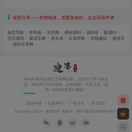
迪思分享——友情链接，需要友链的，点击后面申请
迪思导航
首码逸
羽灵网
网站源码
源码哥
酷源码
莎莎源码
葵花宝典
秃头张
云枭导航
宾格建站
值得买
源码分享网
本站所有内容来自互联网收集，仅供用于学习和交
流，请勿用于商业用途。如有侵权、不妥之处，请
第一时间联系我们删除！
友链申请
免责声明
广告合作
关于我们
Copyright © 2024 ·
迪思分享
· 备案号：
湘ICP备2023009932号-1
.