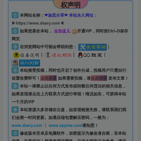
权声明
①
本网站名称：
❤迪思分享❤ 本站永久网址：
▶https://www.dsary.com◀
②
如果您喜欢本站，
点击这儿
开通VIP，同时按Ctrl+D保存
网页
③
在浏览网站中可能会帮助到您：
|
|
|
|
④
本站接受投稿，同时也开启了创作分成，投稿用户只需自行
设置收费即可！
点击查看
如果需要投稿，请
点击投稿
发布文章！
⑤
本站一律禁止以任何方式发布或转载任何违法的相关信息，
如果发现请点击上方联系方式进行举报！情况如实，可获得本站
一个月的VIP
⑥
本站资源大多存储在云盘，如发现链接失效，请联系我们我
们会第一时间更新。如遇压缩包需解压密码，一般为：
www.dsary.com 丨 www.syymw.com
请知悉！
⑦
修改版本安卓及电脑软件，加群提示为修改者自留，
非本站