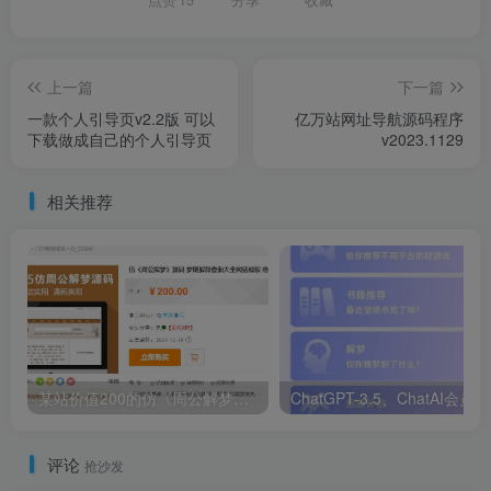
上一篇
下一篇
一款个人引导页v2.2版 可以
亿万站网址导航源码程序
下载做成自己的个人引导页
v2023.1129
相关推荐
某站价值200的仿《周公解梦》源码 梦境解释查询大全网站模板
Ch
评论
抢沙发