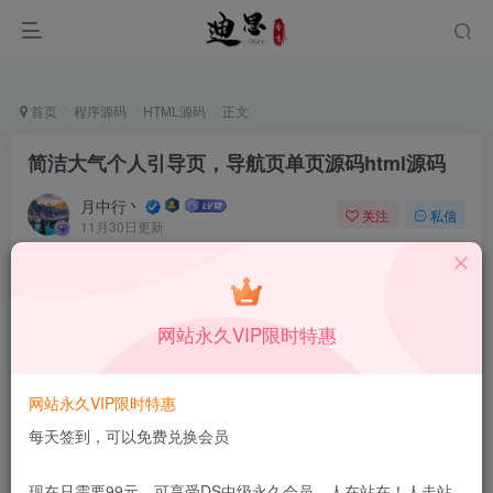
首页
程序源码
HTML源码
正文
简洁大气个人引导页，导航页单页源码html源码
月中行丶
关注
私信
11月30日更新
0
276
15
免费资源
已售 56
简洁大气个人引导页，导航页单页源码html源码
网站永久VIP限时特惠
此内容为免费资源，请登录后查看
登录查看
网站永久VIP限时特惠
更新及时
极速下载
安全绿色
网盘下载
每天签到，可以免费兑换会员
本站付费资源为网络虚拟产品，由于网络资源具有极快的可复制性，一
现在只需要99元，可享受DS中级永久会员，人在站在！人走站