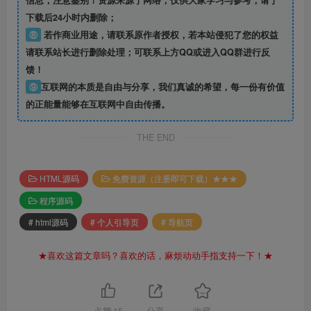
信息
，注意鉴别！资源来源于网络，仅供大家学习与参考，请于
下载后24小时内删除；
⑧
若作商业用途，请联系原作者授权，若本站侵犯了您的权益
请联系站长进行删除处理；可联系上方QQ或进入QQ群进行反
馈！
⑨
互联网的本质是自由与分享，我们真诚的希望，每一份有价值
的正能量能够在互联网中自由传播。
THE END
HTML源码
免费资源（注册即可下载）★★★
程序源码
# html源码
# 个人引导页
# 导航页
★喜欢这篇文章吗？喜欢的话，麻烦动动手指支持一下！★
点赞
15
分享
收藏