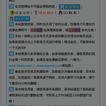
网页
③
在浏览网站中可能会帮助到您：
|
|
|
|
④
本站接受投稿，同时也开启了创作分成，投稿用户只需自行
设置收费即可！
点击查看
如果需要投稿，请
点击投稿
发布文章！
⑤
本站一律禁止以任何方式发布或转载任何违法的相关信息，
如果发现请点击上方联系方式进行举报！情况如实，可获得本站
一个月的VIP
⑥
本站资源大多存储在云盘，如发现链接失效，请联系我们我
们会第一时间更新。如遇压缩包需解压密码，一般为：
www.dsary.com 丨 www.syymw.com
请知悉！
⑦
修改版本安卓及电脑软件，加群提示为修改者自留，
非本站
信息
，注意鉴别！资源来源于网络，仅供大家学习与参考，请于
下载后24小时内删除；
⑧
若作商业用途，请联系原作者授权，若本站侵犯了您的权益
请联系站长进行删除处理；可联系上方QQ或进入QQ群进行反
馈！