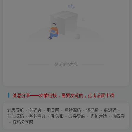
暂无评论内容
迪思分享——友情链接，需要友链的，点击后面申请
迪思导航
首码逸
羽灵网
网站源码
源码哥
酷源码
莎莎源码
葵花宝典
秃头张
云枭导航
宾格建站
值得买
源码分享网