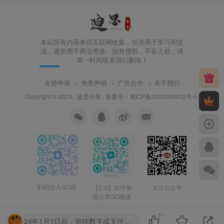
本站所有内容来自互联网收集，仅供用于学习和交
流，请勿用于商业用途。如有侵权、不妥之处，请
第一时间联系我们删除！
友链申请
免责声明
广告合作
关于我们
Copyright © 2024 ·
迪思分享
· 备案号：
湘ICP备2023009932号-1
.
扫码加入QQ群
【D.S】软件资
关注公众号
源分享QQ频道
11
24年1月1日起，留纯数字或无任何意义的字眼，第一次封禁1天，第二次7天，第三次永久！请勿提交无任何意义的字母串！