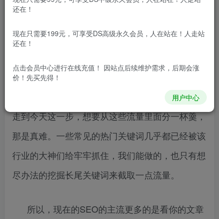
SEO目前是一个很尴尬的产业，你要是说SEO
还在！
没用，要完了。这肯定不会，毕竟搜索引擎所带来
现在只需要199元，可享受DS高级永久会员，人在站在！人走站
的流量是很很宏观的。既然有搜索展现就一定有排
还在！
名的争抢，跟做生意一样。
点击会员中心
进行在线充值！ 因站点后续维护需求，后期会涨
价！先买先得！
谁靠前谁的生意基本要好点，不过当搜索引擎
用户中心
走到今天这一步，想要从这些流量里面分一杯羹，
那是真难。一些常见的热门关键词几乎都已经被该
行业的大神们给牢牢抓住，我们能做的，也只有想
尽办法的挖掘长尾关键词来截取一点流量。
所以，现在的SEO的主流更多的是看你的文章