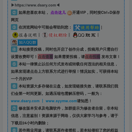
▶https://www.dsary.com◀
②
如果您喜欢本站，
点击这儿
开通VIP，同时按Ctrl+D保存
网页
③
在浏览网站中可能会帮助到您：
|
|
|
|
④
本站接受投稿，同时也开启了创作分成，投稿用户只需自行
设置收费即可！
点击查看
如果需要投稿，请
点击投稿
发布文章！
⑤
本站一律禁止以任何方式发布或转载任何违法的相关信息，
如果发现请点击上方联系方式进行举报！情况如实，可获得本站
一个月的VIP
⑥
本站资源大多存储在云盘，如发现链接失效，请联系我们我
们会第一时间更新。如遇压缩包需解压密码，一般为：
www.dsary.com 丨 www.syymw.com
请知悉！
⑦
修改版本安卓及电脑软件，加群提示为修改者自留，
非本站
信息
，注意鉴别！资源来源于网络，仅供大家学习与参考，请于
下载后24小时内删除；
⑧
若作商业用途，请联系原作者授权，若本站侵犯了您的权益