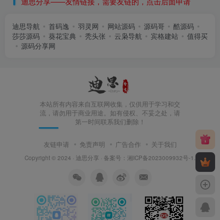
迪思分享——友情链接，需要友链的，点击后面申请
迪思导航
首码逸
羽灵网
网站源码
源码哥
酷源码
莎莎源码
葵花宝典
秃头张
云枭导航
宾格建站
值得买
源码分享网
本站所有内容来自互联网收集，仅供用于学习和交
流，请勿用于商业用途。如有侵权、不妥之处，请
第一时间联系我们删除！
友链申请
免责声明
广告合作
关于我们
Copyright © 2024 ·
迪思分享
· 备案号：
湘ICP备2023009932号-1
.