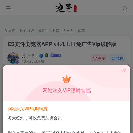
首页
免费资源（注册即可下载）★★★
正文
ES文件浏览器APP v4.4.1.11免广告Vip破解版
月中行丶
关注
私信
10月28日发布
2
73
8
本站所有内容来自互联网收集，仅供学习和交流，请勿用于商业
用途。如有侵权、不妥之处，请第一时间联系我们删除！
Q群：
网站永久VIP限时特惠
网站永久VIP限时特惠
每天签到，可以免费兑换会员
ES文件浏览器2022安卓最新版（ES File Explorer File
现在只需要99元，可享受DS中级永久会员，人在站在！人走站