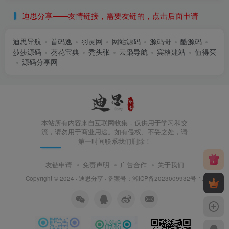
迪思分享——友情链接，需要友链的，点击后面申请
迪思导航
首码逸
羽灵网
网站源码
源码哥
酷源码
莎莎源码
葵花宝典
秃头张
云枭导航
宾格建站
值得买
源码分享网
本站所有内容来自互联网收集，仅供用于学习和交
流，请勿用于商业用途。如有侵权、不妥之处，请
第一时间联系我们删除！
友链申请
免责声明
广告合作
关于我们
Copyright © 2024 ·
迪思分享
· 备案号：
湘ICP备2023009932号-1
.