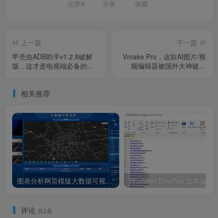
点赞
8
分享
收藏
上一篇
下一篇
甲壳虫ADB助手v1.2.8破解
Vmake Pro，这款AI图片/视
版，这才是电视端必备的工
频编辑器被国外大神破解
具，堪称神器！
了！
相关推荐
图表分析网页模版大数据可视化大屏电子沙盘合集
Windows BowPad 文本编辑器_v2
评论
共2条