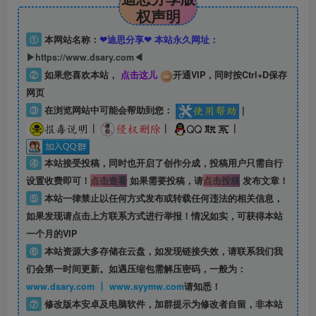
权声明
①
本网站名称：
❤迪思分享❤ 本站永久网址：
▶https://www.dsary.com◀
②
如果您喜欢本站，
点击这儿
开通VIP，同时按Ctrl+D保存
网页
③
在浏览网站中可能会帮助到您：
|
|
|
|
④
本站接受投稿，同时也开启了创作分成，投稿用户只需自行
设置收费即可！
点击查看
如果需要投稿，请
点击投稿
发布文章！
⑤
本站一律禁止以任何方式发布或转载任何违法的相关信息，
如果发现请点击上方联系方式进行举报！情况如实，可获得本站
一个月的VIP
⑥
本站资源大多存储在云盘，如发现链接失效，请联系我们我
们会第一时间更新。如遇压缩包需解压密码，一般为：
www.dsary.com 丨 www.syymw.com
请知悉！
⑦
修改版本安卓及电脑软件，加群提示为修改者自留，
非本站