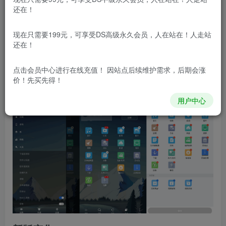
Manager）是一款功能强大的本地和网络文件管理器，被誉
还在！
为安卓第一文件管理器，全球下载次数超过3亿次。无论是管
现在只需要199元，可享受DS高级永久会员，人在站在！人走站
理手机、平板、电脑还是网盘，它都能带来更方便的体验。
还在！
通过简单的点击，您可以播放音乐、观看视频、查看图片、
阅读文档、安装应用、解压文件、进行搜索，以及方便地登
点击会员中心
进行在线充值！ 因站点后续维护需求，后期会涨
价！先买先得！
录各种云盘接口。
用户中心