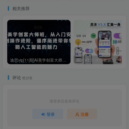
相关推荐
迪思vip[11期]AI美学创富大师班，从入门安装到操作进阶，循序渐进带你感受智能的魅力
灵沐V3.01微信
评论
抢沙发
请登录后发表评论
登录
注册