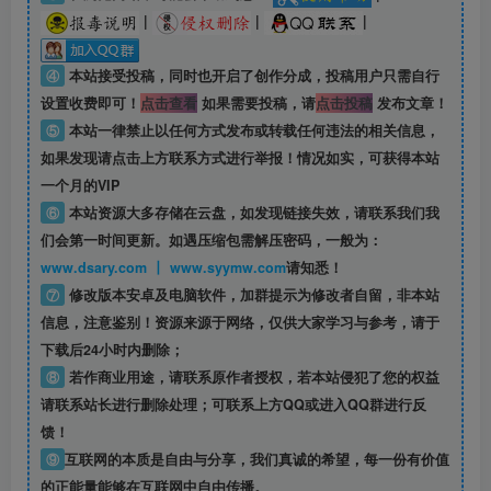
|
|
|
④
本站接受投稿，同时也开启了创作分成，投稿用户只需自行
设置收费即可！
点击查看
如果需要投稿，请
点击投稿
发布文章！
⑤
本站一律禁止以任何方式发布或转载任何违法的相关信息，
如果发现请点击上方联系方式进行举报！情况如实，可获得本站
一个月的VIP
⑥
本站资源大多存储在云盘，如发现链接失效，请联系我们我
们会第一时间更新。如遇压缩包需解压密码，一般为：
www.dsary.com 丨 www.syymw.com
请知悉！
⑦
修改版本安卓及电脑软件，加群提示为修改者自留，
非本站
信息
，注意鉴别！资源来源于网络，仅供大家学习与参考，请于
下载后24小时内删除；
⑧
若作商业用途，请联系原作者授权，若本站侵犯了您的权益
请联系站长进行删除处理；可联系上方QQ或进入QQ群进行反
馈！
⑨
互联网的本质是自由与分享，我们真诚的希望，每一份有价值
的正能量能够在互联网中自由传播。