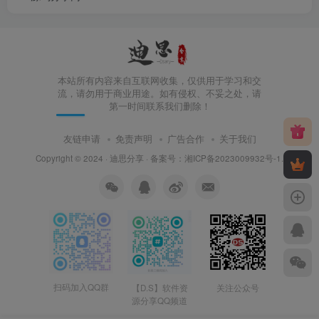
本站所有内容来自互联网收集，仅供用于学习和交
流，请勿用于商业用途。如有侵权、不妥之处，请
第一时间联系我们删除！
友链申请
免责声明
广告合作
关于我们
Copyright © 2024 ·
迪思分享
· 备案号：
湘ICP备2023009932号-1
.
扫码加入QQ群
【D.S】软件资
关注公众号
源分享QQ频道