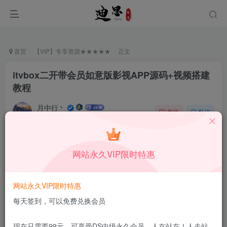
首页
【VIP】专享资源★★★★★
正文
itvbox二开带会员如意版影视APP源码+视频搭建
教程
月中行丶
关注
私信
4月16日更新
0
164
11
付费阅读
已售 88
网站永久VIP限时特惠
itvbox二开带会员如意版影视APP源码+视频搭建教程
此内容为付费阅读，请付费后查看
1.29
网站永久VIP限时特惠
限时特惠
99
￥
￥
每天签到，可以免费兑换会员
免费
免费
DS中级会员
DS高级会员
现在只需要99元，可享受DS中级永久会员，人在站在！人走站