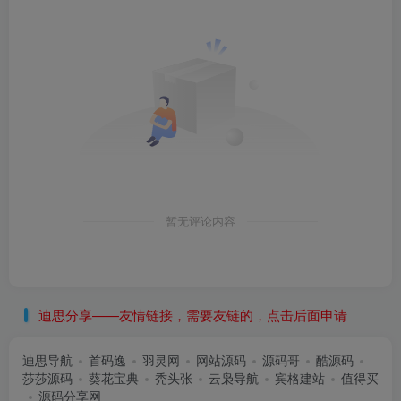
暂无评论内容
迪思分享——友情链接，需要友链的，点击后面申请
迪思导航
首码逸
羽灵网
网站源码
源码哥
酷源码
莎莎源码
葵花宝典
秃头张
云枭导航
宾格建站
值得买
源码分享网