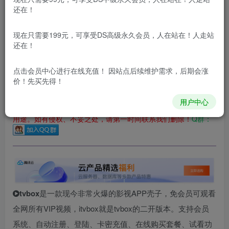
立即购买
还在！
您当前未登录！建议登陆后购买，可保存购买订单
现在只需要199元，可享受DS高级永久会员，人在站在！人走站
更新及时
极速下载
安全绿色
网盘下载
还在！
本站所有内容来自互联网收集，仅供用于学习和交流，请勿用
于商业用途。如有侵权、不妥之处，请第一时间联系我们删
点击会员中心
进行在线充值！ 因站点后续维护需求，后期会涨
除！
价！先买先得！
用户中心
本站所有内容来自互联网收集，仅供学习和交流，请勿用于商业
用途。如有侵权、不妥之处，请第一时间联系我们删除！
Q群：
tvbox
是一款现今非常火爆的影视APP壳子，免会员可观看
全网所有VIP视频，itvbox就是tvbox的二开版本。支持会员
系统、自动注册、登陆、卡密充值、在线购买套餐、试看功