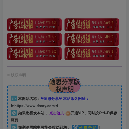
©
版权声明
迪思分享版
权声明
①
本网站名称：
❤迪思分享❤ 本站永久网址：
▶https://www.dsary.com◀
②
如果您喜欢本站，
点击这儿
开通VIP，同时按Ctrl+D保存
网页
③
在浏览网站中可能会帮助到您：
|