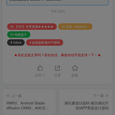
THE END
【VIP】专享资源★★★★★
安卓（Android）
电视盒子
# itvbox
# 如意版影视APP源码
★喜欢这篇文章吗？喜欢的话，麻烦动动手指支持一下！★
点赞
11
分享
收藏
上一篇
下一篇
RWKV、Android-Stable-
潮玩番茄UI源码 模仿潮玩宇
diffusion-ONNX，AI对话绘
宙IAPP界面设计源码
画离线版App