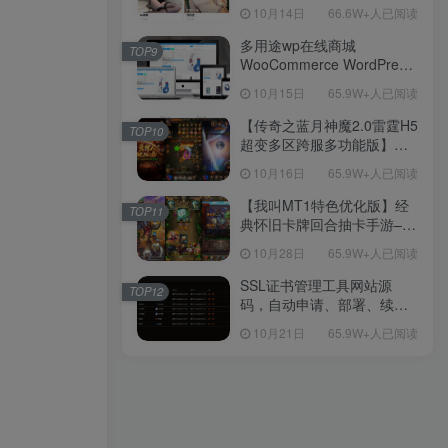
新后台带游戏设置版本源码
10月14日
66.6W+人已阅读
【源码+教程】
多用途wp在线商城
TOP9
WooCommerce WordPress
主题
10月15日
65.9W+人已阅读
【传奇之蓝月神魔2.0雷霆H5
TOP10
超变多区跨服多功能版】三
网H5全网通传奇手游-最新整
10月16日
65.9W+人已阅读
理单机一键即玩镜像端-打包
Linux服务端源码-视频架设
【我叫MT1特色优化版】经
TOP11
教程
典怀旧卡牌回合抽卡手游–打
包Linux服务端源码视频架设
10月28日
65.9W+人已阅读
教程-多功能GM后台工具-网
页注册-安卓版本！
SSL证书管理工具网站源
TOP12
码，自动申请、部署、续期
网站证书
10月21日
65.9W+人已阅读