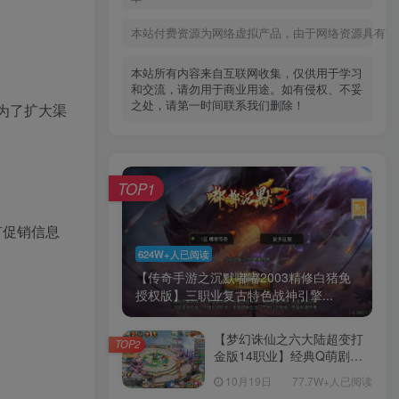
本站付费资源为网络虚拟产品，由于网络资源具有极
本站所有内容来自互联网收集，仅供用于学习
和交流，请勿用于商业用途。如有侵权、不妥
之处，请第一时间联系我们删除！
为了扩大渠
TOP1
有促销信息
624W+人已阅读
【传奇手游之沉默嘟嘟2003精修白猪免
授权版】三职业复古特色战神引擎...
【梦幻诛仙之六大陆超变打
TOP2
金版14职业】经典Q萌剧情
回合手游-一键镜像-打包
10月19日
77.7W+人已阅读
Linux服务端源码视频架设教