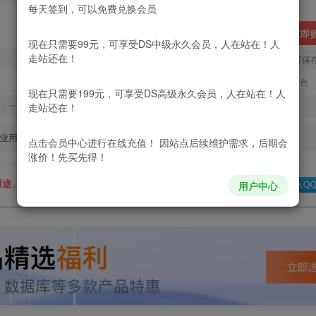
每天签到，可以免费兑换会员
立即
现在只需要99元，可享受DS中级永久会员，人在站在！人
走站还在！
您当前未登录！建议登陆后购买，可保
更新及时
极速下载
安全绿色
现在只需要199元，可享受DS高级永久会员，人在站在！人
，一经出售不予退款，购买如有疑问请及时联系站长QQ：
走站还在！
业用途。如有侵权、不妥之处，请第一时间联系我们删除！
点击会员中心
进行在线充值！ 因站点后续维护需求，后期会
涨价！先买先得！
用途。如有侵权、不妥之处，请第一时间联系我们删除！
Q群：
用户中心