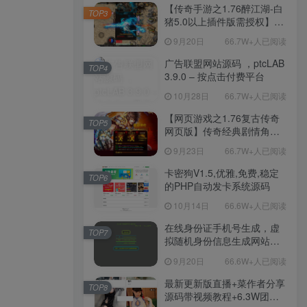
程-新版多功能GM网页后台
【传奇手游之1.76醉江湖-白
TOP3
工具-安卓苹果IOS双端版
猪5.0以上插件版需授权】三
本！
职业复古特色战神引擎传奇
9月20日
66.7W+人已阅读
手游-Win服务端源码视频架
设教程-新版GM多功能网页
广告联盟网站源码 ，ptcLAB
TOP4
授权物品后台-九层妖塔-法宠
3.9.0 – 按点击付费平台
系统-历练殿堂-尸家重地-GM
10月28日
66.7W+人已阅读
直冲网页后台-安卓苹果IOS
双端版本！
【网页游戏之1.76复古传奇
TOP5
网页版】传奇经典剧情角色
扮演网页游戏-一键单机-打包
9月23日
66.7W+人已阅读
Win服务端源码视频架设教
程！
卡密狗V1.5,优雅,免费,稳定
TOP6
的PHP自动发卡系统源码
10月14日
66.6W+人已阅读
在线身份证手机号生成，虚
TOP7
拟随机身份信息生成网站源
码
9月20日
66.6W+人已阅读
最新更新版直播+菜作者分享
TOP8
源码带视频教程+6.3W团购