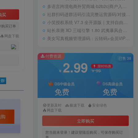
多语言跨境电商外贸商城-b2b2c|商户入驻|随机物流|信用分|平台代发
社群扫码进群活码引流完整运营源码/对接免签约支付接口/推广正常绑定下级
购买
小笑授权系统 V7.3 全开源版｜支持自由二次开发
存购买订单
站长亲测 XO 三端引擎 1.80 武夷暴风合击复古传奇手游服务端 魔神领域盘古圣地降魔天堂
网盘下载
美女写真视频管理源码：云转码+会员VIP系统，一键采集+代理系统全支持
付费资源
已售 38
2.99
限时特惠
99
￥
￥
DS中级会员
DS高级会员
免费
免费
更新及时
极速下载
安全绿色
网盘下载
立即购买
您当前未登录！建议登陆后购买，可保存购买订
单