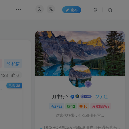
发布
私信
128
6
已售 38
含安卓IOS双端原生源码+小程序源码
月中行丶
关注
2792
12
16
6355W+
这家伙很懒，什么都没有写...
DCSHOP自动发卡商城用户可开通分店分销，支持实物发货，自带博客功能