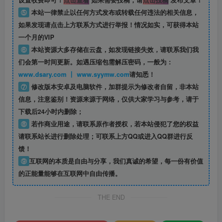
设置收费即可！
点击查看
如果需要投稿，请
点击投稿
发布文章！
⑤
本站一律禁止以任何方式发布或转载任何违法的相关信息，
如果发现请点击上方联系方式进行举报！情况如实，可获得本站
一个月的VIP
⑥
本站资源大多存储在云盘，如发现链接失效，请联系我们我
们会第一时间更新。如遇压缩包需解压密码，一般为：
www.dsary.com 丨 www.syymw.com
请知悉！
⑦
修改版本安卓及电脑软件，加群提示为修改者自留，
非本站
信息
，注意鉴别！资源来源于网络，仅供大家学习与参考，请于
下载后24小时内删除；
⑧
若作商业用途，请联系原作者授权，若本站侵犯了您的权益
请联系站长进行删除处理；可联系上方QQ或进入QQ群进行反
馈！
⑨
互联网的本质是自由与分享，我们真诚的希望，每一份有价值
的正能量能够在互联网中自由传播。
THE END