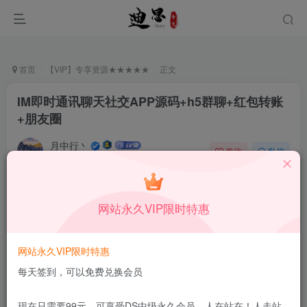
首页
【VIP】专享资源★★★★★
正文
IM即时通讯聊天社交APP源码+h5群聊+红包转账
+朋友圈
月中行丶
关注
私信
6月4日更新
0
573
15
付费阅读
已售 53
网站永久VIP限时特惠
IM即时通讯聊天社交APP源码+h5群聊+红包转账+朋友圈
此内容为付费阅读，请付费后查看
1.99
网站永久VIP限时特惠
限时特惠
99
￥
￥
每天签到，可以免费兑换会员
免费
免费
DS中级会员
DS高级会员
现在只需要99元，可享受DS中级永久会员，人在站在！人走站