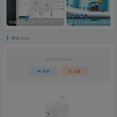
同城跑腿独立版php源码-用户端+骑手端+快速发单+代驾+货运+家政+车检
[安卓手
评论
抢沙发
请登录后发表评论
登录
注册