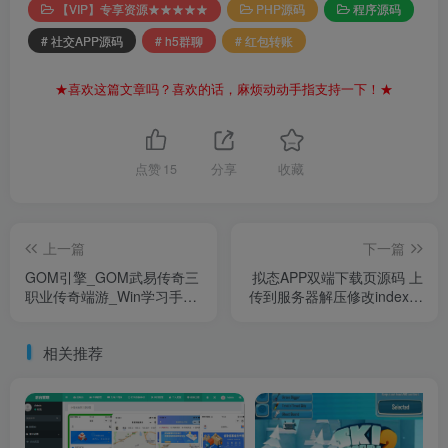
【VIP】专享资源★★★★★
PHP源码
程序源码
# 社交APP源码
# h5群聊
# 红包转账
★喜欢这篇文章吗？喜欢的话，麻烦动动手指支持一下！★
点赞
15
分享
收藏
上一篇
下一篇
GOM引擎_GOM武易传奇三
拟态APP双端下载页源码 上
职业传奇端游_Win学习手工
传到服务器解压修改index文
端_五大陆_通用视频教程(武
件文字即可
易做任务) 链接正在上传
相关推荐
中。。