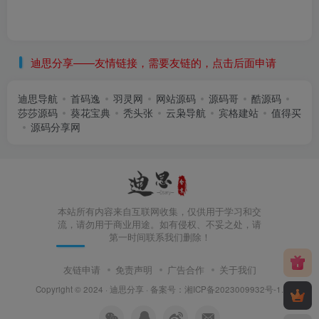
迪思分享——友情链接，需要友链的，点击后面申请
迪思导航
首码逸
羽灵网
网站源码
源码哥
酷源码
莎莎源码
葵花宝典
秃头张
云枭导航
宾格建站
值得买
源码分享网
本站所有内容来自互联网收集，仅供用于学习和交
流，请勿用于商业用途。如有侵权、不妥之处，请
第一时间联系我们删除！
友链申请
免责声明
广告合作
关于我们
Copyright © 2024 ·
迪思分享
· 备案号：
湘ICP备2023009932号-1
.