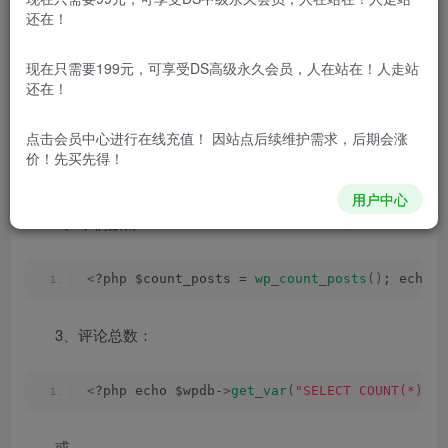
的基本信息，包括网站文章数、评论数、建站天数等等，可
还在！
以在页脚或侧边栏或其它任何地方显示一个站点统计的小功
能，需要的朋友就自己添加吧。下
现在只需要199元，可享受DS高级永久会员，人在站在！人走站
还在！
1、文章总数：
点击会员中心
进行在线充值！ 因站点后续维护需求，后期会涨
价！先买先得！
<
?php $count_posts = 
wp_count_posts
()
; echo $
用户中心
2、草稿数目：
<
?php $count_posts = 
wp_count_posts
()
; echo $
3、评论总数：
<
?php echo $wpdb-
>
get_var
(
"SELECT COUNT(*) FR
或