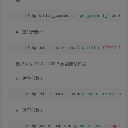
<
?php $total_comments = 
get_comment_count
()
; 
4、建站天数：
<
?php echo 
floor
((
time
()
-
strtotime
(
"2012-11-2
记得修改 2012-11-22 为你的建站日期
5、标签总数：
<
?php echo $count_tags = 
wp_count_terms
(
'post
6、页面总数：
<
?php $count_pages = 
wp_count_posts
(
'page'
)
; 