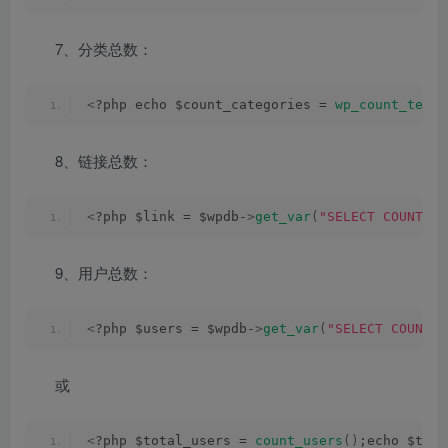
7、分类总数：
<
?php echo $count_categories = 
wp_count_terms
8、链接总数：
<
?php $link = $wpdb-
>
get_var
(
"SELECT COUNT(*)
9、用户总数：
<
?php $users = $wpdb-
>
get_var
(
"SELECT COUNT(I
或
<
?php $total_users = 
count_users
()
;echo $tota