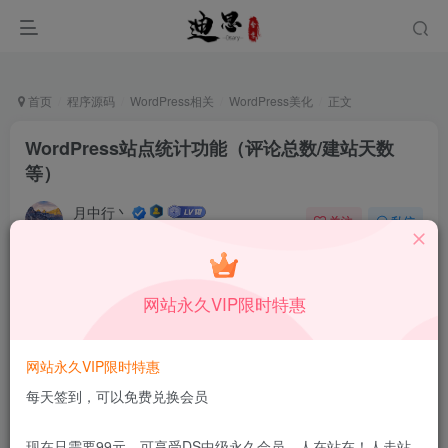
首页
程序源码
WordPress相关
WordPress美化
正文
WordPress站点统计功能（评论总数/建站天数
等）
月中行丶
关注
私信
11月24日更新
0
177
10
本站所有内容来自互联网收集，仅供学习和交流，请勿用于商业
网站永久VIP限时特惠
用途。如有侵权、不妥之处，请第一时间联系我们删除！
Q群：
网站永久VIP限时特惠
每天签到，可以免费兑换会员
分享几个实用的站点统计功能代码，可以用来统计网站
现在只需要99元，可享受DS中级永久会员，人在站在！人走站