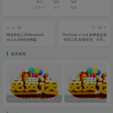
点赞
10
分享
收藏
上一篇
下一篇
网络抓包工具Wireshark
PanTools v1.0.8 多网盘批量
v4.2.0.0绿色便携版
管理工具 批量管理、分享、
转存..
相关推荐
前端自适应方案总结，前端最佳自适应方案
mysql锁机