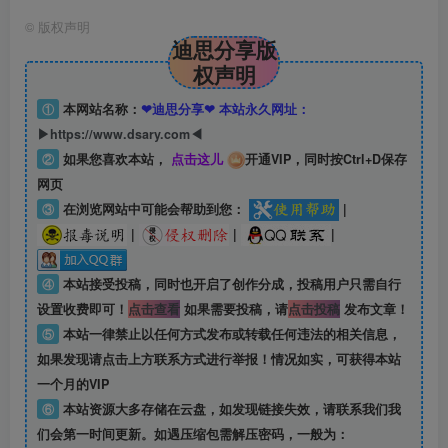
©
版权声明
迪思分享版
权声明
①
本网站名称：
❤迪思分享❤ 本站永久网址：
▶https://www.dsary.com◀
②
如果您喜欢本站，
点击这儿
开通VIP，同时按Ctrl+D保存
网页
③
在浏览网站中可能会帮助到您：
|
|
|
|
④
本站接受投稿，同时也开启了创作分成，投稿用户只需自行
设置收费即可！
点击查看
如果需要投稿，请
点击投稿
发布文章！
⑤
本站一律禁止以任何方式发布或转载任何违法的相关信息，
如果发现请点击上方联系方式进行举报！情况如实，可获得本站
一个月的VIP
⑥
本站资源大多存储在云盘，如发现链接失效，请联系我们我
们会第一时间更新。如遇压缩包需解压密码，一般为：