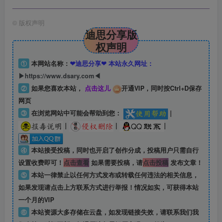
©
版权声明
迪思分享版
权声明
①
本网站名称：
❤迪思分享❤ 本站永久网址：
▶https://www.dsary.com◀
②
如果您喜欢本站，
点击这儿
开通VIP，同时按Ctrl+D保存
网页
③
在浏览网站中可能会帮助到您：
|
|
|
|
④
本站接受投稿，同时也开启了创作分成，投稿用户只需自行
设置收费即可！
点击查看
如果需要投稿，请
点击投稿
发布文章！
⑤
本站一律禁止以任何方式发布或转载任何违法的相关信息，
如果发现请点击上方联系方式进行举报！情况如实，可获得本站
一个月的VIP
⑥
本站资源大多存储在云盘，如发现链接失效，请联系我们我