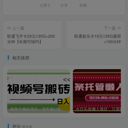
点赞
6
分享
收藏
上一篇
下一篇
联通飞宇卡29元135G+200
联通新乐卡19元135G通用
分钟【长期可续约】
+100分钟
相关推荐
视频号搬砖项目，卖车载U盘，简单轻松，0门槛日入500+
今
评论
抢沙发