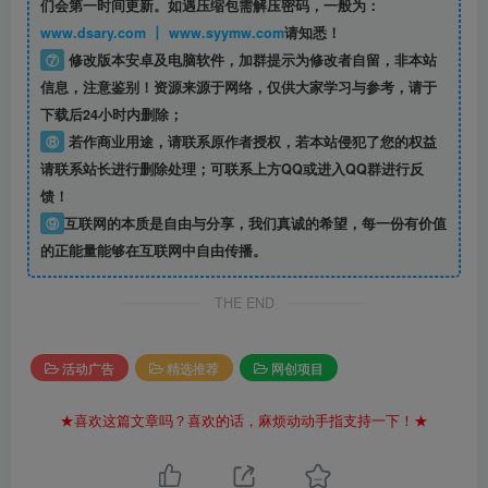
们会第一时间更新。如遇压缩包需解压密码，一般为：
www.dsary.com 丨 www.syymw.com
请知悉！
⑦
修改版本安卓及电脑软件，加群提示为修改者自留，
非本站
信息
，注意鉴别！资源来源于网络，仅供大家学习与参考，请于
下载后24小时内删除；
⑧
若作商业用途，请联系原作者授权，若本站侵犯了您的权益
请联系站长进行删除处理；可联系上方QQ或进入QQ群进行反
馈！
⑨
互联网的本质是自由与分享，我们真诚的希望，每一份有价值
的正能量能够在互联网中自由传播。
THE END
活动广告
精选推荐
网创项目
★喜欢这篇文章吗？喜欢的话，麻烦动动手指支持一下！★