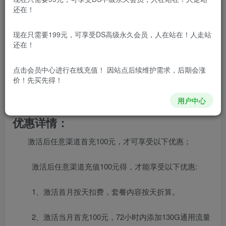
还在！
产品套餐：29元135G通用+100分钟通话
原月租：29元=5G通用+100分钟；
现在只需要199元，可享受DS高级永久会员，人在站在！人走站
还在！
优惠后：29元=135G通用流量+100分钟通话；
点击会员中心
进行在线充值！ 因站点后续维护需求，后期会涨
价！先买先得！
套外流量5元/G，套外语音0.15元/分钟，短信0.1/一
条。赠来电显示，全国接听免费，全国无漫游。
用户中心
优惠详情：
激活后任意渠道首充100元，才可享受以下优惠；
激活后任意渠道充值100元得，才能享受以下优惠:
1、激活首月按天扣费，套餐内容按天折算。
2、激活当月首充100元，72小时内添加130G通用流量