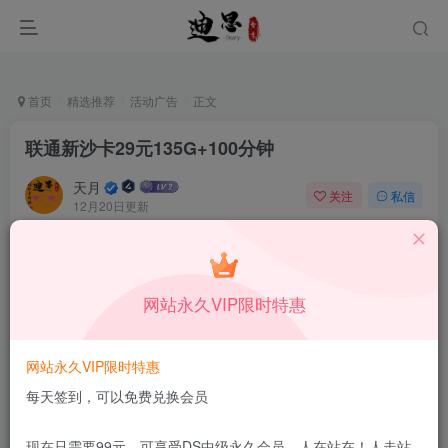
首页
精选推荐
活动广告
正文
联通新沙卡29元135G+100分钟
天月
关注
私信
12月20日更新
0
116
6
本站所有内容来自互联网收集，仅供学习和交流，请勿用于商业
用途。如有侵权、不妥之处，请第一时间联系我们删除！
Q群：
网站永久VIP限时特惠
网站永久VIP限时特惠
每天签到，可以免费兑换会员
现在只需要99元，可享受DS中级永久会员，人在站在！人走站