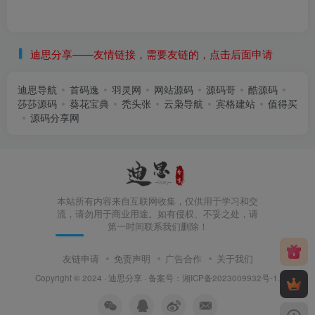
迪思分享——友情链接，需要友链的，点击后面申请
迪思导航
首码逸
羽灵网
网站源码
源码哥
酷源码
莎莎源码
葵花宝典
秃头张
云枭导航
宾格建站
值得买
源码分享网
本站所有内容来自互联网收集，仅供用于学习和交
流，请勿用于商业用途。如有侵权、不妥之处，请
第一时间联系我们删除！
友链申请
免责声明
广告合作
关于我们
Copyright © 2024 ·
迪思分享
· 备案号：
湘ICP备2023009932号-1
.