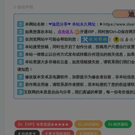
©
版权声明
迪
①
本网站名称：
❤迪思分享❤ 本站永久网址：
▶https://www.dsa
②
如果您喜欢本站，
点击这儿
开通VIP，同时按Ctrl+D保存网
③
在浏览网站中可能会帮助到您：
|
④
本站接受投稿，同时也开启了创作分成，投稿用户只需自行设置
⑤
本站一律禁止以任何方式发布或转载任何违法的相关信息，如果
⑥
本站资源大多存储在云盘，如发现链接失效，请联系我们我们会
请知悉！
⑦
修改版本安卓及电脑软件，加群提示为修改者自留，
非本站信息
⑧
若作商业用途，请联系原作者授权，若本站侵犯了您的权益请联
⑨
互联网的本质是自由与分享，我们真诚的希望，每一份有价值的
【VIP】专享资源★★★★★
JAVA源码
程序源码
# 自动发卡
# 售卡系统源码
# 波猫商店