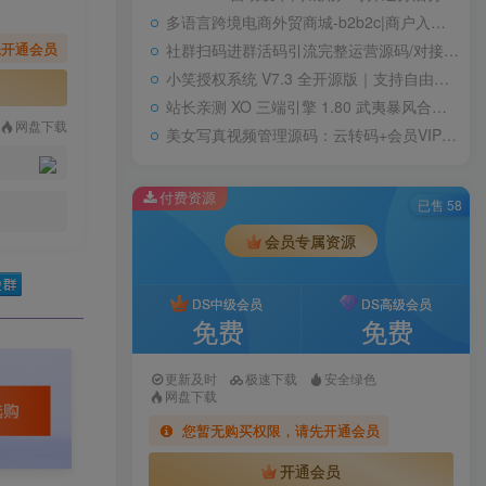
多语言跨境电商外贸商城-b2b2c|商户入驻|随机物流|信用分|平台代发
先开通会员
社群扫码进群活码引流完整运营源码/对接免签约支付接口/推广正常绑定下级
小笑授权系统 V7.3 全开源版｜支持自由二次开发
站长亲测 XO 三端引擎 1.80 武夷暴风合击复古传奇手游服务端 魔神领域盘古圣地降魔天堂
网盘下载
美女写真视频管理源码：云转码+会员VIP系统，一键采集+代理系统全支持
付费资源
已售 58
会员专属资源
DS中级会员
DS高级会员
免费
免费
更新及时
极速下载
安全绿色
网盘下载
您暂无购买权限，请先开通会员
开通会员