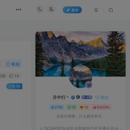
发布
私信
536
14
已售 58
月中行丶
关注
2792
12
16
6355W+
这家伙很懒，什么都没有写...
DCSHOP自动发卡商城用户可开通分店分销，支持实物发货，自带博客功能