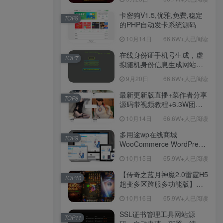
Win服务端源码视频架设教
程！
卡密狗V1.5,优雅,免费,稳定
TOP6
的PHP自动发卡系统源码
10月14日
66.6W+人已阅读
在线身份证手机号生成，虚
TOP7
拟随机身份信息生成网站源
码
9月20日
66.6W+人已阅读
最新更新版直播+菜作者分享
TOP8
源码带视频教程+6.3W团购
新后台带游戏设置版本源码
10月14日
66.6W+人已阅读
【源码+教程】
多用途wp在线商城
TOP9
WooCommerce WordPress
主题
10月15日
65.9W+人已阅读
【传奇之蓝月神魔2.0雷霆H5
TOP10
超变多区跨服多功能版】三
网H5全网通传奇手游-最新整
10月16日
65.9W+人已阅读
理单机一键即玩镜像端-打包
Linux服务端源码-视频架设
SSL证书管理工具网站源
TOP11
教程