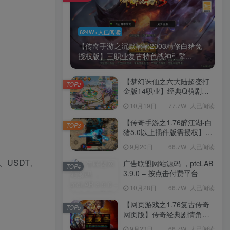
624W+人已阅读
【传奇手游之沉默嘟嘟2003精修白猪免
授权版】三职业复古特色战神引擎...
【梦幻诛仙之六大陆超变打
TOP2
金版14职业】经典Q萌剧情
回合手游-一键镜像-打包
10月19日
77.7W+人已阅读
Linux服务端源码视频架设教
程-新版多功能GM网页后台
【传奇手游之1.76醉江湖-白
TOP3
工具-安卓苹果IOS双端版
猪5.0以上插件版需授权】三
本！
职业复古特色战神引擎传奇
9月20日
66.7W+人已阅读
手游-Win服务端源码视频架
设教程-新版GM多功能网页
、USDT、
广告联盟网站源码 ，ptcLAB
TOP4
授权物品后台-九层妖塔-法宠
3.9.0 – 按点击付费平台
系统-历练殿堂-尸家重地-GM
10月28日
66.7W+人已阅读
直冲网页后台-安卓苹果IOS
双端版本！
【网页游戏之1.76复古传奇
TOP5
网页版】传奇经典剧情角色
扮演网页游戏-一键单机-打包
9月23日
66.7W+人已阅读