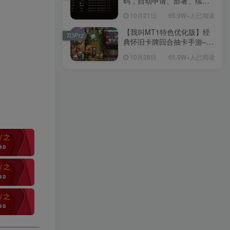
码，自动申请、部署、续期
网站证书
10月21日
65.9W+人已阅读
【我叫MT1特色优化版】经
TOP12
典怀旧卡牌回合抽卡手游–打
包Linux服务端源码视频架设
10月28日
65.9W+人已阅读
教程-多功能GM后台工具-网
页注册-安卓版本！