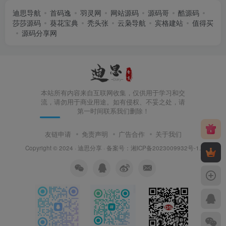
迪思导航
首码逸
羽灵网
网站源码
源码哥
酷源码
莎莎源码
葵花宝典
秃头张
云枭导航
宾格建站
值得买
源码分享网
本站所有内容来自互联网收集，仅供用于学习和交
流，请勿用于商业用途。如有侵权、不妥之处，请
第一时间联系我们删除！
友链申请
免责声明
广告合作
关于我们
Copyright © 2024 ·
迪思分享
· 备案号：
湘ICP备2023009932号-1
.