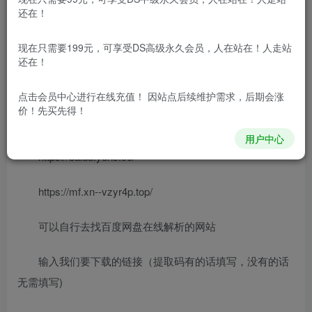
下载Motrix工具：
还在！
现在只需要199元，可享受DS高级永久会员，人在站在！人走站
https://www.dsary.com/26561.html
还在！
下载完了打开！
点击会员中心
进行在线充值！ 因站点后续维护需求，后期会涨
价！先买先得！
打开解析网址：
用户中心
https://baidu.ydns.cc/
https://mf.xn--vzyr4p.top/
可以自行去找百度网盘在线解析的网站
输入我们要下载的链接（提取码有的话填写，没有的话
无需填写)