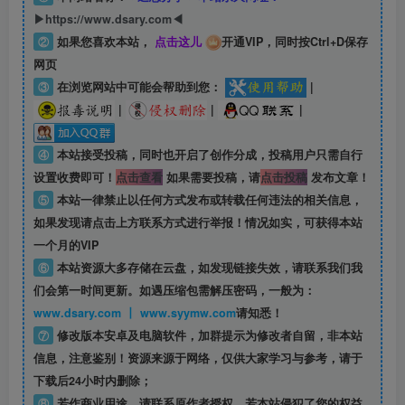
▶https://www.dsary.com◀
②
如果您喜欢本站，
点击这儿
开通VIP，同时按Ctrl+D保存
网页
③
在浏览网站中可能会帮助到您：
|
|
|
|
④
本站接受投稿，同时也开启了创作分成，投稿用户只需自行
设置收费即可！
点击查看
如果需要投稿，请
点击投稿
发布文章！
⑤
本站一律禁止以任何方式发布或转载任何违法的相关信息，
如果发现请点击上方联系方式进行举报！情况如实，可获得本站
一个月的VIP
⑥
本站资源大多存储在云盘，如发现链接失效，请联系我们我
们会第一时间更新。如遇压缩包需解压密码，一般为：
www.dsary.com 丨 www.syymw.com
请知悉！
⑦
修改版本安卓及电脑软件，加群提示为修改者自留，
非本站
信息
，注意鉴别！资源来源于网络，仅供大家学习与参考，请于
下载后24小时内删除；
⑧
若作商业用途，请联系原作者授权，若本站侵犯了您的权益