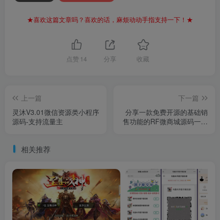
★喜欢这篇文章吗？喜欢的话，麻烦动动手指支持一下！★
点赞
14
分享
收藏
上一篇
下一篇
灵沐V3.01微信资源类小程序
分享一款免费开源的基础销
源码-支持流量主
售功能的RF微商城源码一端
发布多端通用适配H5/微信小
程/App
相关推荐