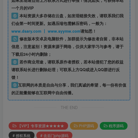
如果发现请点击上方联系方式进行举报！情况如实，可获得本站
一个月的VIP
⑥
本站资源大多存储在云盘，如发现链接失效，请联系我们我
们会第一时间更新。如遇压缩包需解压密码，一般为：
www.dsary.com 丨 www.syymw.com
请知悉！
⑦
修改版本安卓及电脑软件，加群提示为修改者自留，
非本站
信息
，注意鉴别！资源来源于网络，仅供大家学习与参考，请于
下载后24小时内删除；
⑧
若作商业用途，请联系原作者授权，若本站侵犯了您的权益
请联系站长进行删除处理；可联系上方QQ或进入QQ群进行反
馈！
⑨
互联网的本质是自由与分享，我们真诚的希望，每一份有价值
的正能量能够在互联网中自由传播。
THE END
【VIP】专享资源★★★★★
PHP源码
程序源码
# 授权系统
# 去后门php源码