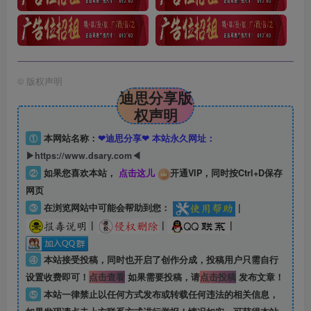
©
版权声明
迪思分享版
权声明
①
本网站名称：
❤迪思分享❤ 本站永久网址：
▶https://www.dsary.com◀
②
如果您喜欢本站，
点击这儿
开通VIP，同时按Ctrl+D保存
网页
③
在浏览网站中可能会帮助到您：
|
|
|
|
④
本站接受投稿，同时也开启了创作分成，投稿用户只需自行
设置收费即可！
点击查看
如果需要投稿，请
点击投稿
发布文章！
⑤
本站一律禁止以任何方式发布或转载任何违法的相关信息，