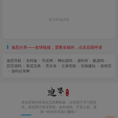
暂无评论内容
迪思分享——友情链接，需要友链的，点击后面申请
迪思导航
首码逸
羽灵网
网站源码
源码哥
酷源码
莎莎源码
葵花宝典
秃头张
云枭导航
宾格建站
值得买
源码分享网
本站所有内容来自互联网收集，仅供用于学习和交
流，请勿用于商业用途。如有侵权、不妥之处，请
第一时间联系我们删除！