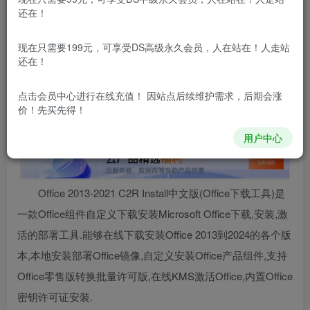
还在！
本站所有内容来自互联网收集，仅供用于学习和交流，请勿用
于商业用途。如有侵权、不妥之处，请第一时间联系我们删
除！
现在只需要199元，可享受DS高级永久会员，人在站在！人走站
还在！
本站所有内容来自互联网收集，仅供学习和交流，请勿用于商业
用途。如有侵权、不妥之处，请第一时间联系我们删除！
Q群：
点击会员中心
进行在线充值！ 因站点后续维护需求，后期会涨
价！先买先得！
用户中心
Office 2013-2021 C2R Install中文版(Office下载工具)是
一款Office组件自定义下载安装Microsoft Office下载,安装,激
活的部署工具.能够在线下载安装Office 2013到2024的各个版
本,本地安装部署Office镜像,自定义安装Office产品组件,支持
Office零售版转换批量许可版,在线KMS激活Office,内置Office
密钥许可证安装.