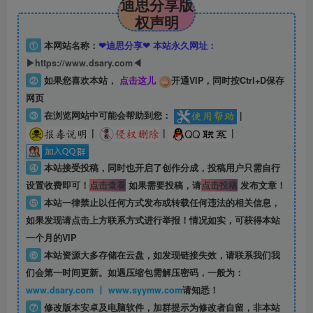
迪思分享版
权声明
①
本网站名称：
❤迪思分享❤ 本站永久网址：
▶https://www.dsary.com◀
②
如果您喜欢本站，
点击这儿
开通VIP，同时按Ctrl+D保存
网页
③
在浏览网站中可能会帮助到您：
|
|
|
|
④
本站接受投稿，同时也开启了创作分成，投稿用户只需自行
设置收费即可！
点击查看
如果需要投稿，请
点击投稿
发布文章！
⑤
本站一律禁止以任何方式发布或转载任何违法的相关信息，
如果发现请点击上方联系方式进行举报！情况如实，可获得本站
一个月的VIP
⑥
本站资源大多存储在云盘，如发现链接失效，请联系我们我
们会第一时间更新。如遇压缩包需解压密码，一般为：
www.dsary.com 丨 www.syymw.com
请知悉！
⑦
修改版本安卓及电脑软件，加群提示为修改者自留，
非本站