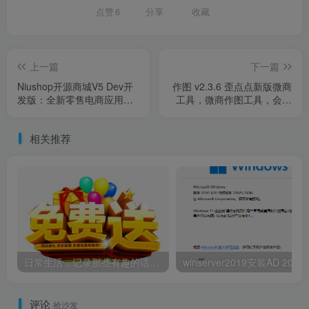
点赞
6
分享
收藏
上一篇
下一篇
Niushop开源商城V5 Dev开
作图 v2.3.6 歪点点新版微商
发版：全新零售电商应用开
工具，微商作图工具，会员
发生态
解锁
相关推荐
日常生活，记录那些有趣的话，持续记录
winserver2019安装
评论
抢沙发