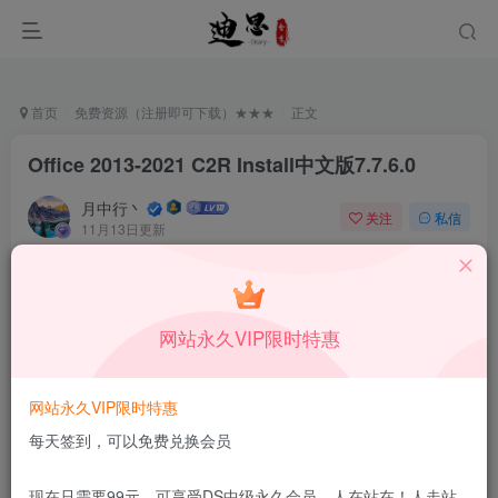
首页
免费资源（注册即可下载）★★★
正文
Office 2013-2021 C2R Install中文版7.7.6.0
月中行丶
关注
私信
11月13日更新
0
66
6
免费资源
已售 34
Office 2013-2021 C2R Install中文版7.7.6.0
网站永久VIP限时特惠
此内容为免费资源，请登录后查看
登录查看
网站永久VIP限时特惠
更新及时
极速下载
安全绿色
网盘下载
每天签到，可以免费兑换会员
本站付费资源为网络虚拟产品，由于网络资源具有极快的可复制性，一
现在只需要99元，可享受DS中级永久会员，人在站在！人走站