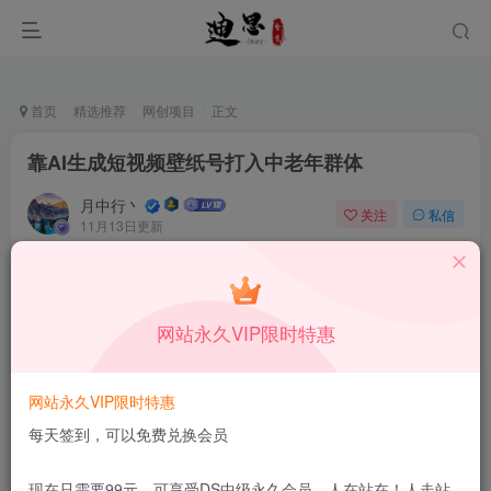
首页
精选推荐
网创项目
正文
靠AI生成短视频壁纸号打入中老年群体
月中行丶
关注
私信
11月13日更新
0
59
5
本站所有内容来自互联网收集，仅供学习和交流，请勿用于商业
用途。如有侵权、不妥之处，请第一时间联系我们删除！
Q群：
网站永久VIP限时特惠
网站永久VIP限时特惠
每天签到，可以免费兑换会员
现在只需要99元，可享受DS中级永久会员，人在站在！人走站