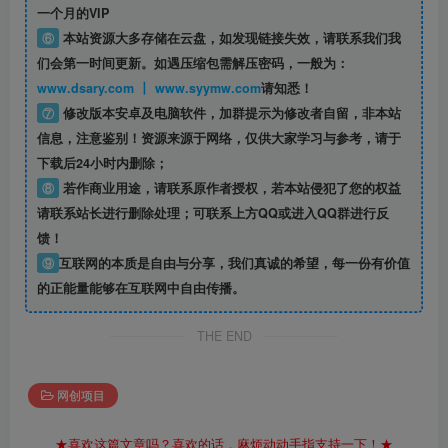
一个月的VIP
⑥
本站资源大多存储在云盘，如发现链接失效，请联系我们我
们会第一时间更新。如遇压缩包需解压密码，一般为：
www.dsary.com 丨 www.syymw.com
请知悉！
⑦
修改版本安卓及电脑软件，加群提示为修改者自留，
非本站
信息
，注意鉴别！资源来源于网络，仅供大家学习与参考，请于
下载后24小时内删除；
⑧
若作商业用途，请联系原作者授权，若本站侵犯了您的权益
请联系站长进行删除处理；可联系上方QQ或进入QQ群进行反
馈！
⑨
互联网的本质是自由与分享，我们真诚的希望，每一份有价值
的正能量能够在互联网中自由传播。
THE END
网创项目
★喜欢这篇文章吗？喜欢的话，麻烦动动手指支持一下！★