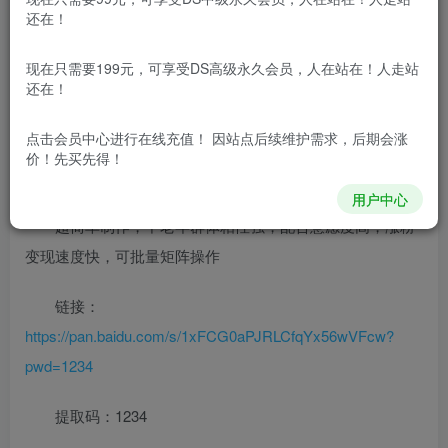
还在！
现在只需要199元，可享受DS高级永久会员，人在站在！人走站
还在！
点击会员中心
进行在线充值！ 因站点后续维护需求，后期会涨
价！先买先得！
用户中心
超简单制作，中老年群体粘性强，配合意愿度高，涨粉
变现速度快，可批量矩阵操作
链接：
https://pan.baidu.com/s/1xFCG0aPJRLCfqYx56wVFcw?
pwd=1234
提取码：1234