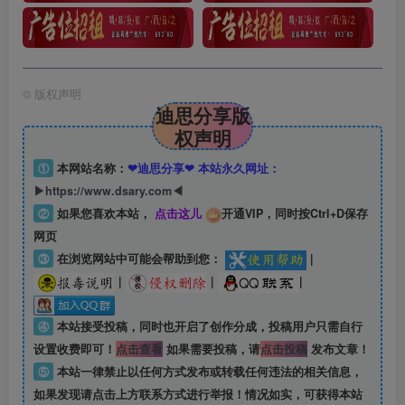
©
版权声明
迪思分享版
权声明
①
本网站名称：
❤迪思分享❤ 本站永久网址：
▶https://www.dsary.com◀
②
如果您喜欢本站，
点击这儿
开通VIP，同时按Ctrl+D保存
网页
③
在浏览网站中可能会帮助到您：
|
|
|
|
④
本站接受投稿，同时也开启了创作分成，投稿用户只需自行
设置收费即可！
点击查看
如果需要投稿，请
点击投稿
发布文章！
⑤
本站一律禁止以任何方式发布或转载任何违法的相关信息，
如果发现请点击上方联系方式进行举报！情况如实，可获得本站