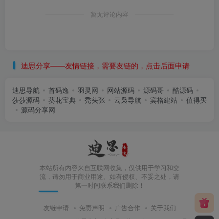
暂无评论内容
迪思分享——友情链接，需要友链的，点击后面申请
迪思导航
首码逸
羽灵网
网站源码
源码哥
酷源码
莎莎源码
葵花宝典
秃头张
云枭导航
宾格建站
值得买
源码分享网
本站所有内容来自互联网收集，仅供用于学习和交
流，请勿用于商业用途。如有侵权、不妥之处，请
第一时间联系我们删除！
友链申请
免责声明
广告合作
关于我们