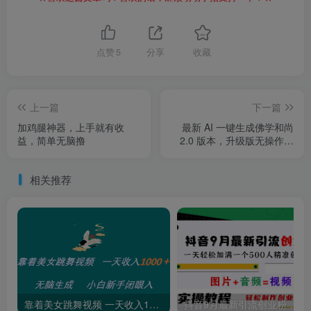
点赞
5
分享
收藏
上一篇
下一篇
加鸡腿神器，上手就有收
最新 AI 一键生成佛学和尚
益，简单无脑撸
2.0 版本，升级版无操作，
日入2000+
相关推荐
靠着美女跳舞视频 一天收入1000+ 无脑生成 小白新手闭眼入
抖音9月最新引流创业粉，图片+音频=视频，轻松制