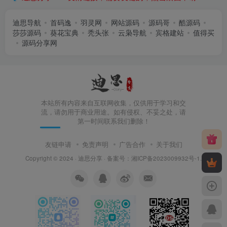
迪思导航
首码逸
羽灵网
网站源码
源码哥
酷源码
莎莎源码
葵花宝典
秃头张
云枭导航
宾格建站
值得买
源码分享网
本站所有内容来自互联网收集，仅供用于学习和交
流，请勿用于商业用途。如有侵权、不妥之处，请
第一时间联系我们删除！
友链申请
免责声明
广告合作
关于我们
Copyright © 2024 ·
迪思分享
· 备案号：
湘ICP备2023009932号-1
.