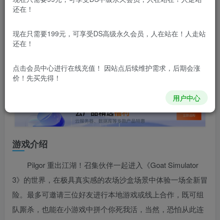
还在！
本站所有内容来自互联网收集，仅供用于学习和交流，请勿用
于商业用途。如有侵权、不妥之处，请第一时间联系我们删
除！
现在只需要199元，可享受DS高级永久会员，人在站在！人走站
还在！
本站所有内容来自互联网收集，仅供学习和交流，请勿用于商业
用途。如有侵权、不妥之处，请第一时间联系我们删除！
Q群：
点击会员中心
进行在线充值！ 因站点后续维护需求，后期会涨
价！先买先得！
用户中心
游戏介绍
Pilgor 重出江湖！召集伙伴一起进入《Goat Simulator
3》的世界，在极具真实感的农场沙盒场景中体验一场全新冒
险。最多可邀请三位好友进行本地游戏或线上合作，既可组
队厮杀，也能在小游戏中拼个你死我活，当然，恐怕从此连