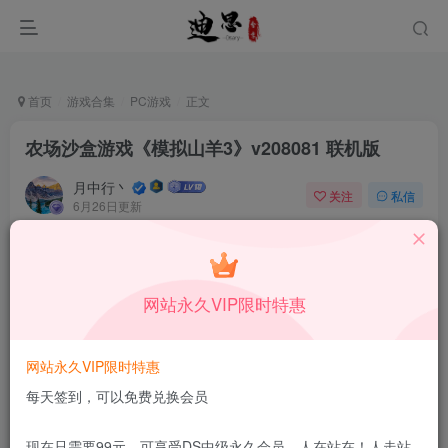
首页
游戏合集
PC游戏
正文
农场沙盒游戏《模拟山羊3》v208081 联机版
月中行丶
关注
私信
6月26日更新
0
68
11
免费资源
已售 20
农场沙盒游戏《模拟山羊3》v208081 联机版
网站永久VIP限时特惠
此内容为免费资源，请登录后查看
登录查看
网站永久VIP限时特惠
更新及时
极速下载
安全绿色
网盘下载
每天签到，可以免费兑换会员
本站付费资源为网络虚拟产品，由于网络资源具有极快的可复制性，一
现在只需要99元，可享受DS中级永久会员，人在站在！人走站