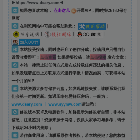
▶https://www.dsary.com◀
②
如果您喜欢本站，
点击这儿
开通VIP，同时按Ctrl+D保存
网页
③
在浏览网站中可能会帮助到您：
|
|
|
|
④
本站接受投稿，同时也开启了创作分成，投稿用户只需自行
设置收费即可！
点击查看
如果需要投稿，请
点击投稿
发布文章！
⑤
本站一律禁止以任何方式发布或转载任何违法的相关信息，
如果发现请点击上方联系方式进行举报！情况如实，可获得本站
一个月的VIP
⑥
本站资源大多存储在云盘，如发现链接失效，请联系我们我
们会第一时间更新。如遇压缩包需解压密码，一般为：
www.dsary.com 丨 www.syymw.com
请知悉！
⑦
修改版本安卓及电脑软件，加群提示为修改者自留，
非本站
信息
，注意鉴别！资源来源于网络，仅供大家学习与参考，请于
下载后24小时内删除；
⑧
若作商业用途，请联系原作者授权，若本站侵犯了您的权益