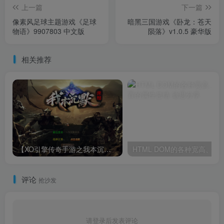
上一篇
下一篇
像素风足球主题游戏《足球
暗黑三国游戏《卧龙：苍天
物语》9907803 中文版
陨落》v1.0.5 豪华版
相关推荐
【XO引擎传奇手游之我本沉默经典版-附带加密工具】XO三端引擎三职业传奇手游-最新打包Win服务端源码视频架设教程-经典复古-PC安卓苹果三端互通！
HTML DOM的各种宽高、
评论
抢沙发
请登录后发表评论