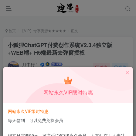
首页
【VIP】专享资源★★★★★
正文
小狐狸ChatGPT付费创作系统V2.3.4独立版
+WEB端+ H5端最新去弹窗授权
月中行丶
关注
私信
11月9日更新
0
74
11
付费资源
已售 93
网站永久VIP限时特惠
小狐狸ChatGPT付费创作系统V2.3.4独立版 +WEB端+ H5端最新去弹窗授权
此内容为付费资源，请付费后查看
网站永久VIP限时特惠
会员专属资源
每天签到，可以免费兑换会员
免费
免费
DS中级会员
DS高级会员
现在只需要99元，可享受DS中级永久会员，人在站在！人走站