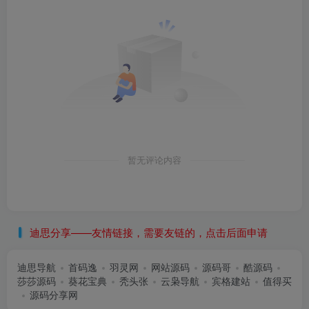
暂无评论内容
迪思分享——友情链接，需要友链的，点击后面申请
迪思导航
首码逸
羽灵网
网站源码
源码哥
酷源码
莎莎源码
葵花宝典
秃头张
云枭导航
宾格建站
值得买
源码分享网