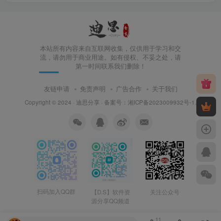
本站所有内容来自互联网收集，仅供用于学习和交
流，请勿用于商业用途。如有侵权、不妥之处，请
第一时间联系我们删除！
友链申请
免责声明
广告合作
关于我们
Copyright © 2024 ·
迪思分享
· 备案号：
湘ICP备2023009932号-1
.
扫码加入QQ群
【D.S】软件资
关注公众号
源分享QQ频道
11