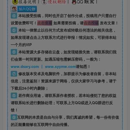
|
|
|
④
本站接受投稿，同时也开启了创作分成，投稿用户只需自行
设置收费即可！
点击查看
如果需要投稿，请
点击投稿
发布文章！
⑤
本站一律禁止以任何方式发布或转载任何违法的相关信息，
如果发现请点击上方联系方式进行举报！情况如实，可获得本站
一个月的VIP
⑥
本站资源大多存储在云盘，如发现链接失效，请联系我们我
们会第一时间更新。如遇压缩包需解压密码，一般为：
www.dsary.com 丨 www.syymw.com
请知悉！
⑦
修改版本安卓及电脑软件，加群提示为修改者自留，
非本站
信息
，注意鉴别！资源来源于网络，仅供大家学习与参考，请于
下载后24小时内删除；
⑧
若作商业用途，请联系原作者授权，若本站侵犯了您的权益
请联系站长进行删除处理；可联系上方QQ或进入QQ群进行反
馈！
⑨
互联网的本质是自由与分享，我们真诚的希望，每一份有价值
的正能量能够在互联网中自由传播。