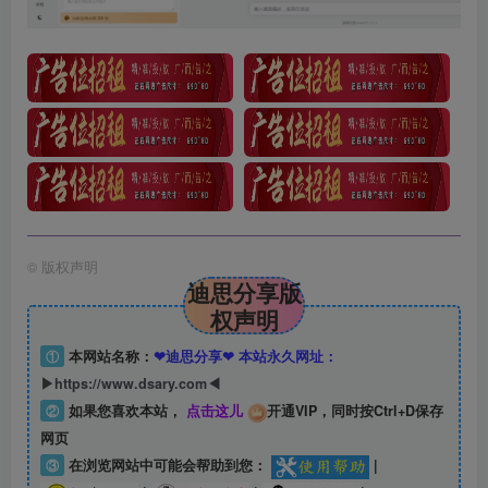
©
版权声明
迪思分享版
权声明
①
本网站名称：
❤迪思分享❤ 本站永久网址：
▶https://www.dsary.com◀
②
如果您喜欢本站，
点击这儿
开通VIP，同时按Ctrl+D保存
网页
③
在浏览网站中可能会帮助到您：
|