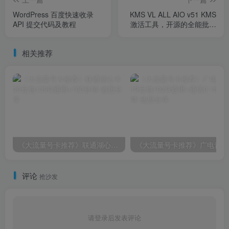
WordPress 百度快速收录
KMS VL ALL AIO v51 KMS
API 提交代码及教程
激活工具，开源的全能批处
理激活脚本，中文激活版
相关推荐
《大流量号卡推荐》联通湖心卡29元包139G通用+100分钟
《大
评论
抢沙发
请登录后发表评论