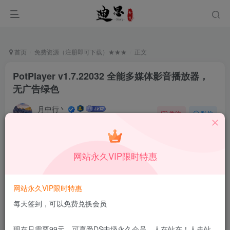
首页
免费资源（注册即可下载）★★★
正文
PotPlayer v1.7.22032 全能多媒体影音播放器，
无广告绿色
月中行丶
关注
私信
11月7日更新
0
55
13
免费资源
已售 46
网站永久VIP限时特惠
PotPlayer v1.7.22032 全能多媒体影音播放器，无广告绿色
此内容为免费资源，请登录后查看
网站永久VIP限时特惠
登录查看
每天签到，可以免费兑换会员
更新及时
极速下载
安全绿色
网盘下载
现在只需要99元，可享受DS中级永久会员，人在站在！人走站
本站付费资源为网络虚拟产品，由于网络资源具有极快的可复制性，一