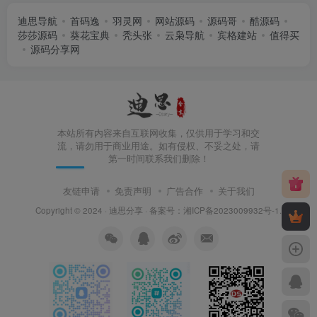
迪思导航
首码逸
羽灵网
网站源码
源码哥
酷源码
莎莎源码
葵花宝典
秃头张
云枭导航
宾格建站
值得买
源码分享网
本站所有内容来自互联网收集，仅供用于学习和交
流，请勿用于商业用途。如有侵权、不妥之处，请
第一时间联系我们删除！
友链申请
免责声明
广告合作
关于我们
Copyright © 2024 ·
迪思分享
· 备案号：
湘ICP备2023009932号-1
.