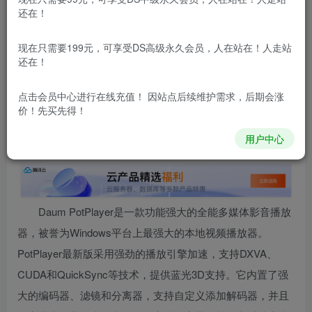
还在！
本站所有内容来自互联网收集，仅供用于学习和交流，请勿用
于商业用途。如有侵权、不妥之处，请第一时间联系我们删
现在只需要199元，可享受DS高级永久会员，人在站在！人走站
除！
还在！
点击会员中心
进行在线充值！ 因站点后续维护需求，后期会涨
本站所有内容来自互联网收集，仅供学习和交流，请勿用于商业
价！先买先得！
用途。如有侵权、不妥之处，请第一时间联系我们删除！
Q群：
用户中心
Daum
PotPlayer
是一款功能强大的全能多媒体影音播放
器，被誉为Windows平台上最强大的本地视频播放器。
PotPlayer最新版采用强劲的播放引擎加速，支持DXVA、
CUDA和QuickSync等技术，提供蓝光3D支持。它内置了强
大的编码器、滤镜和分离器，支持自定义添加解码器，并且