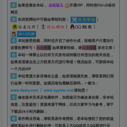
②
如果您喜欢本站，
点击这儿
开通VIP，同时按Ctrl+D保存
网页
③
在浏览网站中可能会帮助到您：
|
|
|
|
④
本站接受投稿，同时也开启了创作分成，投稿用户只需自行
设置收费即可！
点击查看
如果需要投稿，请
点击投稿
发布文章！
⑤
本站一律禁止以任何方式发布或转载任何违法的相关信息，
如果发现请点击上方联系方式进行举报！情况如实，可获得本站
一个月的VIP
⑥
本站资源大多存储在云盘，如发现链接失效，请联系我们我
们会第一时间更新。如遇压缩包需解压密码，一般为：
www.dsary.com 丨 www.syymw.com
请知悉！
⑦
修改版本安卓及电脑软件，加群提示为修改者自留，
非本站
信息
，注意鉴别！资源来源于网络，仅供大家学习与参考，请于
下载后24小时内删除；
⑧
若作商业用途，请联系原作者授权，若本站侵犯了您的权益
请联系站长进行删除处理；可联系上方QQ或进入QQ群进行反