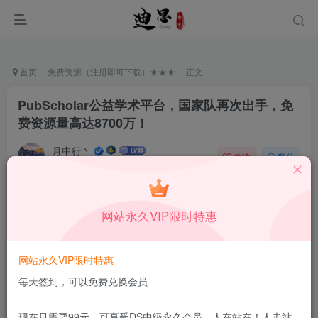
首页
免费资源（注册即可下载）★★★
正文
PubScholar公益学术平台，国家队再次出手，免
费资源量高达8700万！
月中行丶
关注
私信
11月7日更新
0
66
7
本站所有内容来自互联网收集，仅供学习和交流，请勿用于商业
网站永久VIP限时特惠
用途。如有侵权、不妥之处，请第一时间联系我们删除！
Q群：
网站永久VIP限时特惠
每天签到，可以免费兑换会员
现在只需要99元，可享受DS中级永久会员，人在站在！人走站