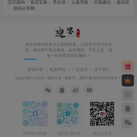
莎莎源码
葵花宝典
秃头张
云枭导航
宾格建站
值得买
源码分享网
本站所有内容来自互联网收集，仅供用于学习和交
流，请勿用于商业用途。如有侵权、不妥之处，请
第一时间联系我们删除！
友链申请
免责声明
广告合作
关于我们
Copyright © 2024 ·
迪思分享
· 备案号：
湘ICP备2023009932号-1
.
扫码加入QQ群
【D.S】软件资
关注公众号