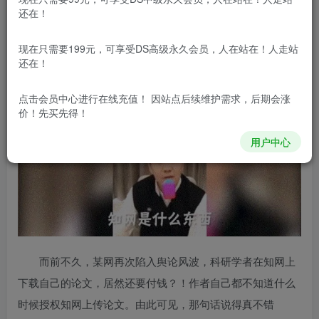
还在！
前言
2018年，翟天临一句“知网是什么东西”，次年就被称之
现在只需要199元，可享受DS高级永久会员，人在站在！人走站
还在！
为天临元年，也就是从那时候起，毕业论文的审核变得十分
严格，坚决抵制学术造假。
点击会员中心
进行在线充值！ 因站点后续维护需求，后期会涨
价！先买先得！
用户中心
而前不久，某网再次陷入舆论风波，科研学者在知网上
下载自己的论文，居然还要付钱？！作者自己都不知道什么
时候授权知网上传论文。由此可见，那句话说得真不错