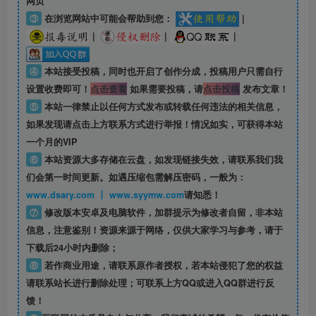
网页
③
在浏览网站中可能会帮助到您：
|
|
|
|
④
本站接受投稿，同时也开启了创作分成，投稿用户只需自行
设置收费即可！
点击查看
如果需要投稿，请
点击投稿
发布文章！
⑤
本站一律禁止以任何方式发布或转载任何违法的相关信息，
如果发现请点击上方联系方式进行举报！情况如实，可获得本站
一个月的VIP
⑥
本站资源大多存储在云盘，如发现链接失效，请联系我们我
们会第一时间更新。如遇压缩包需解压密码，一般为：
www.dsary.com 丨 www.syymw.com
请知悉！
⑦
修改版本安卓及电脑软件，加群提示为修改者自留，
非本站
信息
，注意鉴别！资源来源于网络，仅供大家学习与参考，请于
下载后24小时内删除；
⑧
若作商业用途，请联系原作者授权，若本站侵犯了您的权益
请联系站长进行删除处理；可联系上方QQ或进入QQ群进行反
馈！