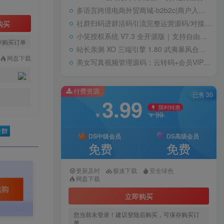
多语言跨境电商外贸商城-b2b2c|商户入驻|随机物流|信用分|平台代发
社群扫码进群活码引流完整运营源码/对接免签约支付接口/推广正常绑定下级
购买
小笑授权系统 V7.3 全开源版｜支持自由二次开发
存购买订单
站长亲测 XO 三端引擎 1.80 武夷暴风合击复古传奇手游服务端 魔神领域盘古圣地降魔天堂
网盘下载
美女写真视频管理源码：云转码+会员VIP系统，一键采集+代理系统全支持
付费资源
已售 30
3.99
限时特惠
99
￥
￥
DS中级会员
DS高级会员
免费
免费
更新及时
极速下载
安全绿色
网盘下载
立即购买
您当前未登录！建议登陆后购买，可保存购买订
单