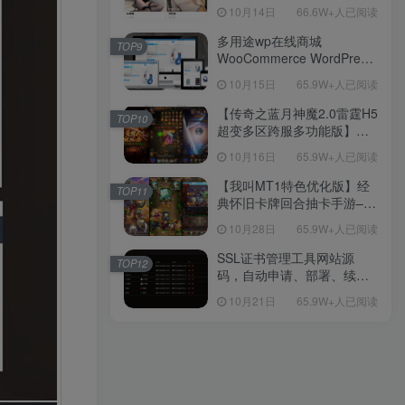
新后台带游戏设置版本源码
10月14日
66.6W+人已阅读
【源码+教程】
多用途wp在线商城
TOP9
WooCommerce WordPress
主题
10月15日
65.9W+人已阅读
【传奇之蓝月神魔2.0雷霆H5
TOP10
超变多区跨服多功能版】三
网H5全网通传奇手游-最新整
10月16日
65.9W+人已阅读
理单机一键即玩镜像端-打包
Linux服务端源码-视频架设
【我叫MT1特色优化版】经
TOP11
教程
典怀旧卡牌回合抽卡手游–打
包Linux服务端源码视频架设
10月28日
65.9W+人已阅读
教程-多功能GM后台工具-网
页注册-安卓版本！
SSL证书管理工具网站源
TOP12
码，自动申请、部署、续期
网站证书
10月21日
65.9W+人已阅读