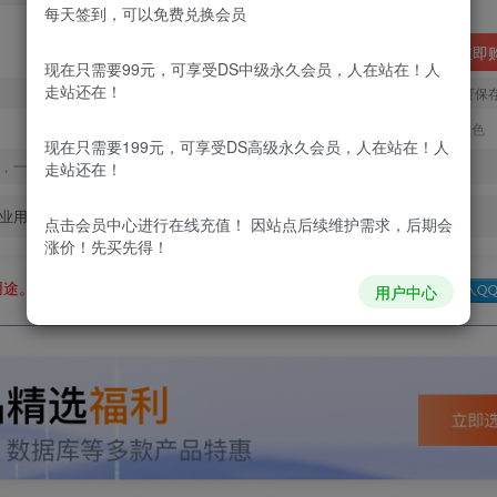
每天签到，可以免费兑换会员
立即
现在只需要99元，可享受DS中级永久会员，人在站在！人
走站还在！
您当前未登录！建议登陆后购买，可保
更新及时
极速下载
安全绿色
现在只需要199元，可享受DS高级永久会员，人在站在！人
，一经出售不予退款，购买如有疑问请及时联系站长QQ：
走站还在！
业用途。如有侵权、不妥之处，请第一时间联系我们删除！
点击会员中心
进行在线充值！ 因站点后续维护需求，后期会
涨价！先买先得！
用途。如有侵权、不妥之处，请第一时间联系我们删除！
Q群：
用户中心