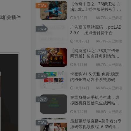
程-新版多功能GM网页后台
【传奇手游之1.76醉江湖-白
TOP3
工具-安卓苹果IOS双端版
猪5.0以上插件版需授权】三
本！
职业复古特色战神引擎传奇
题和相关插件
9月20日
66.7W+人已阅读
手游-Win服务端源码视频架
设教程-新版GM多功能网页
广告联盟网站源码 ，ptcLAB
TOP4
授权物品后台-九层妖塔-法宠
3.9.0 – 按点击付费平台
系统-历练殿堂-尸家重地-GM
10月28日
66.7W+人已阅读
直冲网页后台-安卓苹果IOS
双端版本！
【网页游戏之1.76复古传奇
TOP5
网页版】传奇经典剧情角色
扮演网页游戏-一键单机-打包
9月23日
66.7W+人已阅读
Win服务端源码视频架设教
程！
卡密狗V1.5,优雅,免费,稳定
TOP6
的PHP自动发卡系统源码
10月14日
66.6W+人已阅读
在线身份证手机号生成，虚
TOP7
拟随机身份信息生成网站源
码
9月20日
66.6W+人已阅读
最新更新版直播+菜作者分享
TOP8
源码带视频教程+6.3W团购