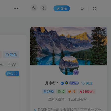
发布
私信
241
22
已售 30
月中行丶
关注
2792
12
16
6355W+
这家伙很懒，什么都没有写...
DCSHOP自动发卡商城用户可开通分店分销，支持实物发货，自带博客功能