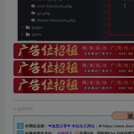
©
版权声明
迪
①
本网站名称：
❤迪思分享❤ 本站永久网址：
▶https://www.dsa
②
如果您喜欢本站，
点击这儿
开通VIP，同时按Ctrl+D保存网