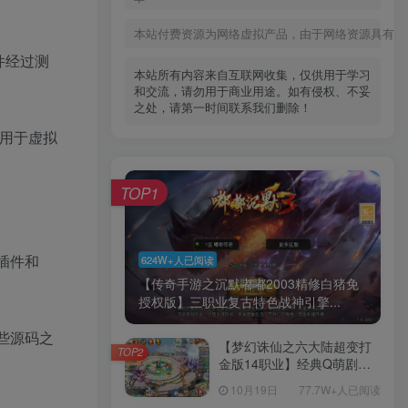
本站付费资源为网络虚拟产品，由于网络资源具有极
插件经过测
本站所有内容来自互联网收集，仅供用于学习
和交流，请勿用于商业用途。如有侵权、不妥
之处，请第一时间联系我们删除！
适用于虚拟
TOP1
。
制插件和
624W+人已阅读
【传奇手游之沉默嘟嘟2003精修白猪免
授权版】三职业复古特色战神引擎...
些源码之
【梦幻诛仙之六大陆超变打
TOP2
金版14职业】经典Q萌剧情
回合手游-一键镜像-打包
10月19日
77.7W+人已阅读
Linux服务端源码视频架设教