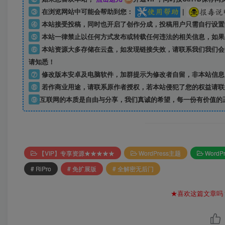
③
在浏览网站中可能会帮助到您：
|
④
本站接受投稿，同时也开启了创作分成，投稿用户只需自行设置
⑤
本站一律禁止以任何方式发布或转载任何违法的相关信息，如果
⑥
本站资源大多存储在云盘，如发现链接失效，请联系我们我们会
请知悉！
⑦
修改版本安卓及电脑软件，加群提示为修改者自留，
非本站信息
⑧
若作商业用途，请联系原作者授权，若本站侵犯了您的权益请联
⑨
互联网的本质是自由与分享，我们真诚的希望，每一份有价值的
【VIP】专享资源★★★★★
WordPress主题
WordP
# RiPro
# 免扩展版
# 全解密无后门
★喜欢这篇文章吗