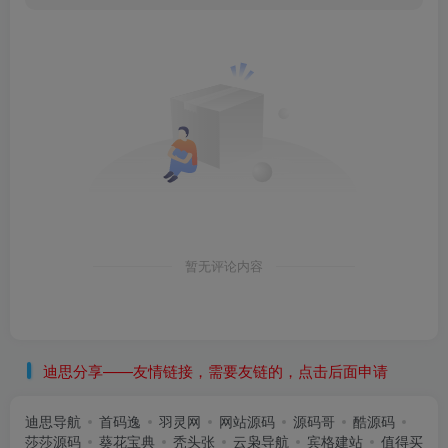
暂无评论内容
迪思分享——友情链接，需要友链的，点击后面申请
迪思导航
首码逸
羽灵网
网站源码
源码哥
酷源码
莎莎源码
葵花宝典
秃头张
云枭导航
宾格建站
值得买