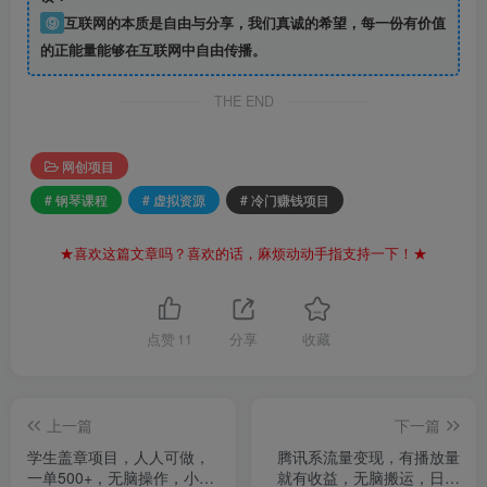
⑨
互联网的本质是自由与分享，我们真诚的希望，每一份有价值
的正能量能够在互联网中自由传播。
THE END
网创项目
# 钢琴课程
# 虚拟资源
# 冷门赚钱项目
★喜欢这篇文章吗？喜欢的话，麻烦动动手指支持一下！★
点赞
11
分享
收藏
上一篇
下一篇
学生盖章项目，人人可做，
腾讯系流量变现，有播放量
一单500+，无脑操作，小白
就有收益，无脑搬运，日入