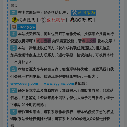
网页
③
在浏览网站中可能会帮助到您：
|
|
|
|
④
本站接受投稿，同时也开启了创作分成，投稿用户只需自行
设置收费即可！
点击查看
如果需要投稿，请
点击投稿
发布文章！
⑤
本站一律禁止以任何方式发布或转载任何违法的相关信息，
如果发现请点击上方联系方式进行举报！情况如实，可获得本站
一个月的VIP
⑥
本站资源大多存储在云盘，如发现链接失效，请联系我们我
们会第一时间更新。如遇压缩包需解压密码，一般为：
www.dsary.com 丨 www.syymw.com
请知悉！
⑦
修改版本安卓及电脑软件，加群提示为修改者自留，
非本站
信息
，注意鉴别！资源来源于网络，仅供大家学习与参考，请于
下载后24小时内删除；
⑧
若作商业用途，请联系原作者授权，若本站侵犯了您的权益
请联系站长进行删除处理；可联系上方QQ或进入QQ群进行反
馈！