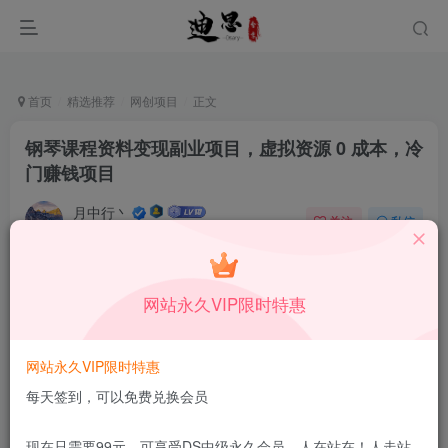
首页
精选推荐
网创项目
正文
钢琴课程资料变现副业项目，虚拟资源 0 成本，冷
门赚钱项目
月中行丶
关注
私信
11月5日更新
0
42
11
免费资源
已售 28
网站永久VIP限时特惠
钢琴课程资料变现副业项目，虚拟资源 0 成本，冷门赚钱项目
此内容为免费资源，请登录后查看
网站永久VIP限时特惠
登录查看
每天签到，可以免费兑换会员
更新及时
极速下载
安全绿色
网盘下载
现在只需要99元，可享受DS中级永久会员，人在站在！人走站
本站付费资源为网络虚拟产品，由于网络资源具有极快的可复制性，一