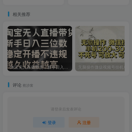
也能月入过万
1000+（附 481G 素材）
相关推荐
淘宝无人直播带货，新手日入三位数，稳定开播不违规，越久收益越高
无脑
评论
抢沙发
请登录后发表评论
登录
注册