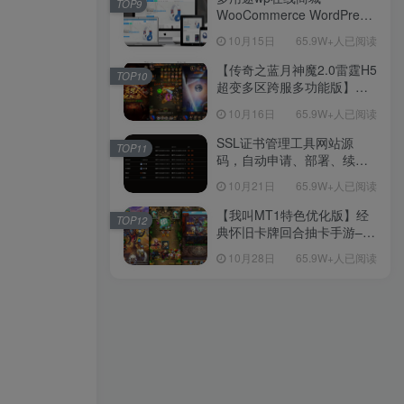
TOP9
WooCommerce WordPress
主题
10月15日
65.9W+人已阅读
【传奇之蓝月神魔2.0雷霆H5
TOP10
超变多区跨服多功能版】三
网H5全网通传奇手游-最新整
10月16日
65.9W+人已阅读
理单机一键即玩镜像端-打包
Linux服务端源码-视频架设
SSL证书管理工具网站源
TOP11
教程
码，自动申请、部署、续期
网站证书
10月21日
65.9W+人已阅读
【我叫MT1特色优化版】经
TOP12
典怀旧卡牌回合抽卡手游–打
包Linux服务端源码视频架设
10月28日
65.9W+人已阅读
教程-多功能GM后台工具-网
页注册-安卓版本！