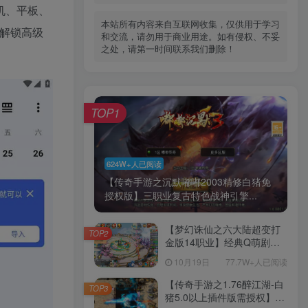
机、平板、
本站所有内容来自互联网收集，仅供用于学习
解锁高级
和交流，请勿用于商业用途。如有侵权、不妥
之处，请第一时间联系我们删除！
TOP1
624W+人已阅读
【传奇手游之沉默嘟嘟2003精修白猪免
授权版】三职业复古特色战神引擎...
【梦幻诛仙之六大陆超变打
TOP2
金版14职业】经典Q萌剧情
回合手游-一键镜像-打包
10月19日
77.7W+人已阅读
Linux服务端源码视频架设教
程-新版多功能GM网页后台
【传奇手游之1.76醉江湖-白
TOP3
工具-安卓苹果IOS双端版
猪5.0以上插件版需授权】三
本！