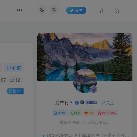
发布
私信
87
12
已售 23
月中行丶
关注
2792
12
16
6355W+
这家伙很懒，什么都没有写...
DCSHOP自动发卡商城用户可开通分店分销，支持实物发货，自带博客功能