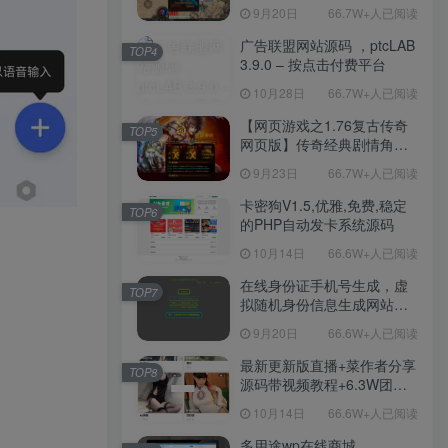
职业复古特色战神引擎传奇
9月20日
66.7W+人已阅读
手游-Win服务端源码视频架
设教程-新版GM多功能网页
广告联盟网站源码 ，ptcLAB
TOP4
授权物品后台-九层妖塔-法宠
3.9.0 – 按点击付费平台
系统-历练殿堂-尸家重地-GM
10月28日
66.7W+人已阅读
直冲网页后台-安卓苹果IOS
双端版本！
【网页游戏之1.76复古传奇
TOP5
网页版】传奇经典剧情角色
扮演网页游戏-一键单机-打包
9月23日
66.7W+人已阅读
Win服务端源码视频架设教
程！
卡密狗V1.5,优雅,免费,稳定
TOP6
的PHP自动发卡系统源码
10月14日
66.6W+人已阅读
在线身份证手机号生成，虚
TOP7
拟随机身份信息生成网站源
码
9月20日
66.6W+人已阅读
最新更新版直播+菜作者分享
TOP8
源码带视频教程+6.3W团购
新后台带游戏设置版本源码
10月14日
66.6W+人已阅读
【源码+教程】
多用途wp在线商城