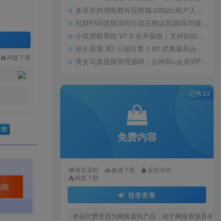
多语言跨境电商外贸商城-b2b2c|商户入驻|随机物流|信用分|平台代发
社群扫码进群活码引流完整运营源码/对接免签约支付接口/推广正常绑定下级
小笑授权系统 V7.3 全开源版｜支持自由二次开发
站长亲测 XO 三端引擎 1.80 武夷暴风合击复古传奇手游服务端 魔神领域盘古圣地降魔天堂
网盘下载
美女写真视频管理源码：云转码+会员VIP系统，一键采集+代理系统全支持
已售 23
免费内容
更新及时
极速下载
安全绿色
网盘下载
登录查看
本站付费资源为网络虚拟产品，由于网络资源具有极