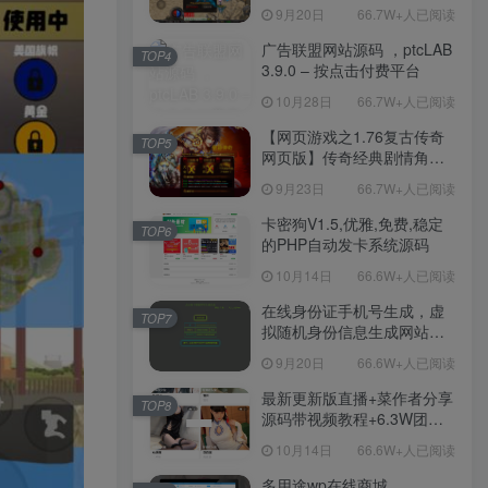
职业复古特色战神引擎传奇
9月20日
66.7W+人已阅读
手游-Win服务端源码视频架
设教程-新版GM多功能网页
广告联盟网站源码 ，ptcLAB
TOP4
授权物品后台-九层妖塔-法宠
3.9.0 – 按点击付费平台
系统-历练殿堂-尸家重地-GM
10月28日
66.7W+人已阅读
直冲网页后台-安卓苹果IOS
双端版本！
【网页游戏之1.76复古传奇
TOP5
网页版】传奇经典剧情角色
扮演网页游戏-一键单机-打包
9月23日
66.7W+人已阅读
Win服务端源码视频架设教
程！
卡密狗V1.5,优雅,免费,稳定
TOP6
的PHP自动发卡系统源码
10月14日
66.6W+人已阅读
在线身份证手机号生成，虚
TOP7
拟随机身份信息生成网站源
码
9月20日
66.6W+人已阅读
最新更新版直播+菜作者分享
TOP8
源码带视频教程+6.3W团购
新后台带游戏设置版本源码
10月14日
66.6W+人已阅读
【源码+教程】
多用途wp在线商城