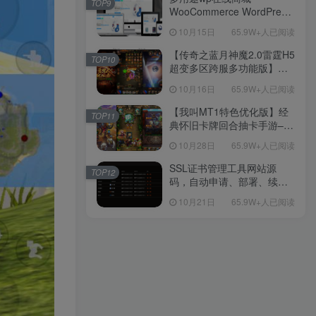
TOP9
WooCommerce WordPress
主题
10月15日
65.9W+人已阅读
【传奇之蓝月神魔2.0雷霆H5
TOP10
超变多区跨服多功能版】三
网H5全网通传奇手游-最新整
10月16日
65.9W+人已阅读
理单机一键即玩镜像端-打包
Linux服务端源码-视频架设
【我叫MT1特色优化版】经
TOP11
教程
典怀旧卡牌回合抽卡手游–打
包Linux服务端源码视频架设
10月28日
65.9W+人已阅读
教程-多功能GM后台工具-网
页注册-安卓版本！
SSL证书管理工具网站源
TOP12
码，自动申请、部署、续期
网站证书
10月21日
65.9W+人已阅读