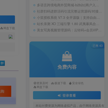
多语言跨境电商外贸商城-b2b2c|商户入驻|随机物流|信用分|平台代发
社群扫码进群活码引流完整运营源码/对接免签约支付接口/推广正常绑定下级
小笑授权系统 V7.3 全开源版｜支持自由二次开发
站长亲测 XO 三端引擎 1.80 武夷暴风合击复古传奇手游服务端 魔神领域盘古圣地降魔天堂
网盘下载
美女写真视频管理源码：云转码+会员VIP系统，一键采集+代理系统全支持
已售 43
免费内容
更新及时
极速下载
安全绿色
网盘下载
登录查看
本站付费资源为网络虚拟产品，由于网络资源具有极