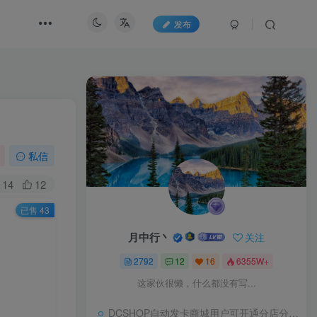
发布
私信
14
12
已售 43
月中行丶
关注
2792
12
16
6355W+
这家伙很懒，什么都没有写...
DCSHOP自动发卡商城用户可开通分店分销，支持实物发货，自带博客功能