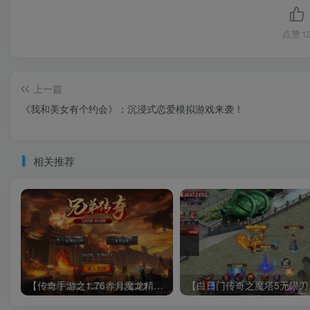
点赞
1
上一篇
《我和美女有个约会》：沉浸式恋爱模拟游戏来袭！
相关推荐
【传奇手游之1.76赤月魔龙精品传说兄弟复古第三季免授权版】经典三职业复古特色战神引擎传奇手游-最新打包Win服务端源码视频架设教程-新版GM多功能网页授权物品后台-GM直冲网页后台-安卓苹果IOS双端版本！
【白日门传奇之魔塔5