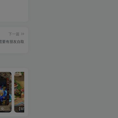
下一篇
需要有朋友自取
【天花板赤血火龙第二永久免授权修复端】单职业战神引擎传奇手游-Win服务端源码视频架设教程-新版多功能GM网页授权后台-GM直冲网页后台工具-安卓苹果IOS双端版本！
【MT3换皮MH西游之凡人修仙传-附带全套源码】Q萌卡通剧情人物回合动作手游-Linux服务端源码视频架设教程-多功能GM网页后台-安卓苹果IOS双端版本！