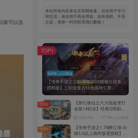
本站所有内容来自互联网收集，仅供用于学习
和交流，请勿用于商业用途。如有侵权、不妥
玩家可以选
之处，请第一时间联系我们删除！
TOP1
624W+人已阅读
【传奇手游之沉默嘟嘟2003精修白猪免
授权版】三职业复古特色战神引擎...
【梦幻诛仙之六大陆超变打
TOP2
金版14职业】经典Q萌剧情
回合手游-一键镜像-打包
10月19日
77.7W+人已阅读
Linux服务端源码视频架设教
程-新版多功能GM网页后台
【传奇手游之1.76醉江湖-白
TOP3
工具-安卓苹果IOS双端版
猪5.0以上插件版需授权】三
本！