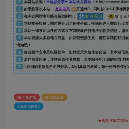
①
本网站名称：
❤迪思分享❤ 本站永久网址：
▶https://www.dsa
②
如果您喜欢本站，
点击这儿
开通VIP，同时按Ctrl+D保存网
③
在浏览网站中可能会帮助到您：
|
④
本站接受投稿，同时也开启了创作分成，投稿用户只需自行设置
⑤
本站一律禁止以任何方式发布或转载任何违法的相关信息，如果
⑥
本站资源大多存储在云盘，如发现链接失效，请联系我们我们会
请知悉！
⑦
修改版本安卓及电脑软件，加群提示为修改者自留，
非本站信息
⑧
若作商业用途，请联系原作者授权，若本站侵犯了您的权益请联
⑨
互联网的本质是自由与分享，我们真诚的希望，每一份有价值的
手机游戏
游戏合集
# 战地模拟器2
★喜欢这篇文章吗