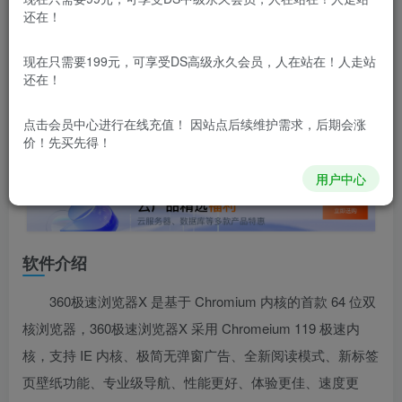
还在！
本站所有内容来自互联网收集，仅供用于学习和交流，请勿用
于商业用途。如有侵权、不妥之处，请第一时间联系我们删
除！
现在只需要199元，可享受DS高级永久会员，人在站在！人走站
还在！
本站所有内容来自互联网收集，仅供学习和交流，请勿用于商业
用途。如有侵权、不妥之处，请第一时间联系我们删除！
Q群：
点击会员中心
进行在线充值！ 因站点后续维护需求，后期会涨
价！先买先得！
用户中心
软件介绍
360极速浏览器X 是基于 Chromium 内核的首款 64 位双
核浏览器，360极速浏览器X 采用 Chromeium 119 极速内
核，支持 IE 内核、极简无弹窗广告、全新阅读模式、新标签
页壁纸功能、专业级导航、性能更好、体验更佳、速度更