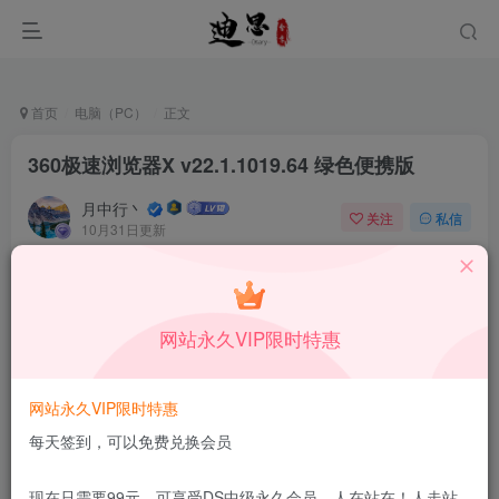
首页
电脑（PC）
正文
360极速浏览器X v22.1.1019.64 绿色便携版
月中行丶
关注
私信
10月31日更新
0
33
13
免费资源
已售 36
360极速浏览器X v22.1.1019.64 绿色便携版
网站永久VIP限时特惠
此内容为免费资源，请登录后查看
登录查看
网站永久VIP限时特惠
更新及时
极速下载
安全绿色
网盘下载
每天签到，可以免费兑换会员
本站付费资源为网络虚拟产品，由于网络资源具有极快的可复制性，一
现在只需要99元，可享受DS中级永久会员，人在站在！人走站