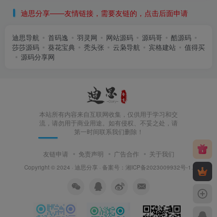
迪思分享——友情链接，需要友链的，点击后面申请
迪思导航
首码逸
羽灵网
网站源码
源码哥
酷源码
莎莎源码
葵花宝典
秃头张
云枭导航
宾格建站
值得买
源码分享网
本站所有内容来自互联网收集，仅供用于学习和交
流，请勿用于商业用途。如有侵权、不妥之处，请
第一时间联系我们删除！
友链申请
免责声明
广告合作
关于我们
Copyright © 2024 ·
迪思分享
· 备案号：
湘ICP备2023009932号-1
.