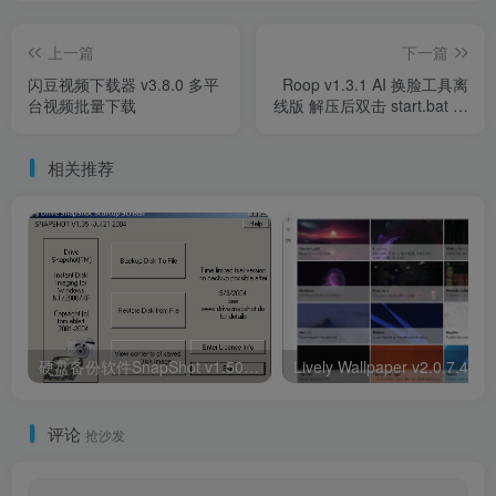
上一篇
下一篇
闪豆视频下载器 v3.8.0 多平
Roop v1.3.1 AI 换脸工具离
台视频批量下载
线版 解压后双击 start.bat 几
秒钟后会打开软件
相关推荐
硬盘备份软件SnapShot v1.50.0.1332 中文版
Lively Wallpaper 
评论
抢沙发