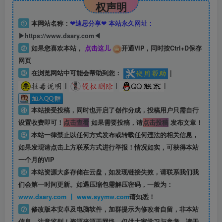
权声明
①
本网站名称：
❤迪思分享❤ 本站永久网址：
▶https://www.dsary.com◀
②
如果您喜欢本站，
点击这儿
开通VIP，同时按Ctrl+D保存
网页
③
在浏览网站中可能会帮助到您：
|
|
|
|
④
本站接受投稿，同时也开启了创作分成，投稿用户只需自行
设置收费即可！
点击查看
如果需要投稿，请
点击投稿
发布文章！
⑤
本站一律禁止以任何方式发布或转载任何违法的相关信息，
如果发现请点击上方联系方式进行举报！情况如实，可获得本站
一个月的VIP
⑥
本站资源大多存储在云盘，如发现链接失效，请联系我们我
们会第一时间更新。如遇压缩包需解压密码，一般为：
www.dsary.com 丨 www.syymw.com
请知悉！
⑦
修改版本安卓及电脑软件，加群提示为修改者自留，
非本站
信息
，注意鉴别！资源来源于网络，仅供大家学习与参考，请于