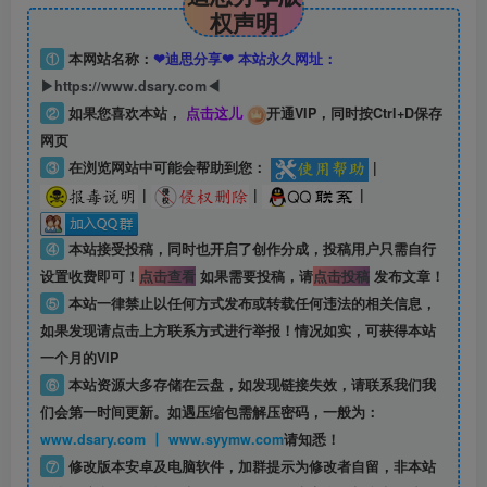
权声明
①
本网站名称：
❤迪思分享❤ 本站永久网址：
▶https://www.dsary.com◀
②
如果您喜欢本站，
点击这儿
开通VIP，同时按Ctrl+D保存
网页
③
在浏览网站中可能会帮助到您：
|
|
|
|
④
本站接受投稿，同时也开启了创作分成，投稿用户只需自行
设置收费即可！
点击查看
如果需要投稿，请
点击投稿
发布文章！
⑤
本站一律禁止以任何方式发布或转载任何违法的相关信息，
如果发现请点击上方联系方式进行举报！情况如实，可获得本站
一个月的VIP
⑥
本站资源大多存储在云盘，如发现链接失效，请联系我们我
们会第一时间更新。如遇压缩包需解压密码，一般为：
www.dsary.com 丨 www.syymw.com
请知悉！
⑦
修改版本安卓及电脑软件，加群提示为修改者自留，
非本站