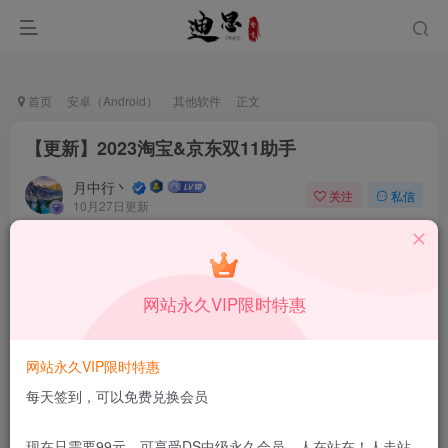
首页
安卓（Android）
其他软件
正文
【更新】2023淘宝&京东双11助手
月中行丶
关注
私信
10月27日更新
1
38
10
免费资源
已售 31
【更新】2023淘宝&京东双11助手
网站永久VIP限时特惠
此内容为免费资源，请登录后查看
登录查看
网站永久VIP限时特惠
更新及时
极速下载
安全绿色
网盘下载
每天签到，可以免费兑换会员
本站付费资源为网络虚拟产品，由于网络资源具有极快的可复制性，一
现在只需要99元，可享受DS中级永久会员，人在站在！人走站