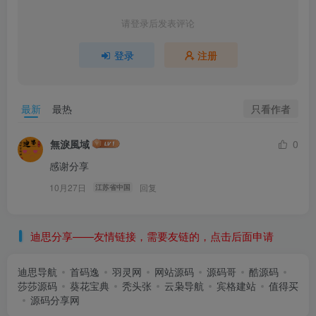
请登录后发表评论
登录
注册
只看作者
最新
最热
無淚風域
0
感谢分享
10月27日
回复
江苏省中国
迪思分享——友情链接，需要友链的，点击后面申请
迪思导航
首码逸
羽灵网
网站源码
源码哥
酷源码
莎莎源码
葵花宝典
秃头张
云枭导航
宾格建站
值得买
源码分享网