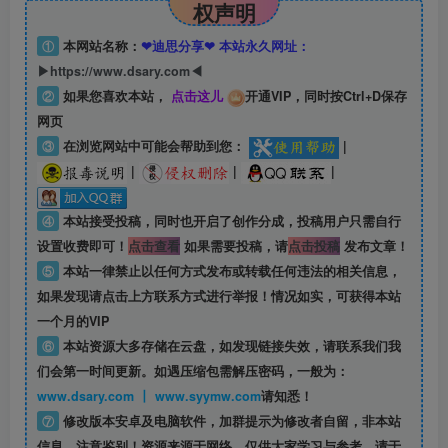
权声明
①
本网站名称：
❤迪思分享❤ 本站永久网址：
▶https://www.dsary.com◀
②
如果您喜欢本站，
点击这儿
开通VIP，同时按Ctrl+D保存
网页
③
在浏览网站中可能会帮助到您：
|
|
|
|
④
本站接受投稿，同时也开启了创作分成，投稿用户只需自行
设置收费即可！
点击查看
如果需要投稿，请
点击投稿
发布文章！
⑤
本站一律禁止以任何方式发布或转载任何违法的相关信息，
如果发现请点击上方联系方式进行举报！情况如实，可获得本站
一个月的VIP
⑥
本站资源大多存储在云盘，如发现链接失效，请联系我们我
们会第一时间更新。如遇压缩包需解压密码，一般为：
www.dsary.com 丨 www.syymw.com
请知悉！
⑦
修改版本安卓及电脑软件，加群提示为修改者自留，
非本站
信息
，注意鉴别！资源来源于网络，仅供大家学习与参考，请于