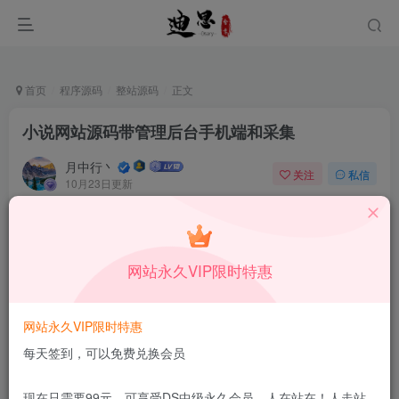
首页
程序源码
整站源码
正文
小说网站源码带管理后台手机端和采集
月中行丶
关注
私信
10月23日更新
0
19
9
付费资源
已售 52
小说网站源码带管理后台手机端和采集
网站永久VIP限时特惠
此内容为付费资源，请付费后查看
1.9
限时特惠
99
￥
￥
网站永久VIP限时特惠
免费
免费
DS中级会员
DS高级会员
每天签到，可以免费兑换会员
立即购买
现在只需要99元，可享受DS中级永久会员，人在站在！人走站