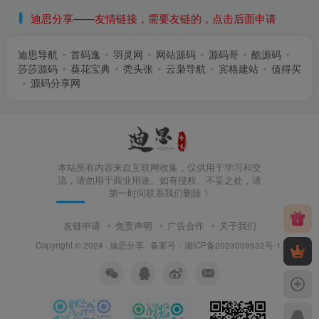
迪思分享——友情链接，需要友链的，点击后面申请
迪思导航
首码逸
羽灵网
网站源码
源码哥
酷源码
莎莎源码
葵花宝典
秃头张
云枭导航
宾格建站
值得买
源码分享网
本站所有内容来自互联网收集，仅供用于学习和交
流，请勿用于商业用途。如有侵权、不妥之处，请
第一时间联系我们删除！
友链申请
免责声明
广告合作
关于我们
Copyright © 2024 ·
迪思分享
· 备案号：
湘ICP备2023009932号-1
.